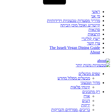
ראשי
מי אני
מדריך מסעדות טבעוניות וידידותיות
קייטרינג ואוכל מוכן הביתה
סדנאות
הרצאות
ייעוץ קולינרי
צרו קשר
The Israeli Vegan Dining Guide
About
שפים מבשלים
מבשלים מסלול מחדש
מהיר וטבעוני
קינוחי פלאות
רק מתכונים
אורז
דגנים
ירקות
כריכים, ממרחים והברקות