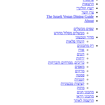
הרצאות
ייעוץ קולינרי
צרו קשר
The Israeli Vegan Dining Guide
About
שפים מבשלים
מבשלים מסלול מחדש
מהיר וטבעוני
קינוחי פלאות
רק מתכונים
אורז
דגנים
ירקות
כריכים, ממרחים והברקות
מאפים
מרקים
פסטה
קטניות
קציצות טבעוניות
מתוק
מתכוני חגים
מתכוני וידאו
הרשמה לאתר