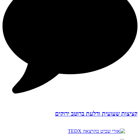
קציצות שעועית ודלעת ברוטב ירוקים