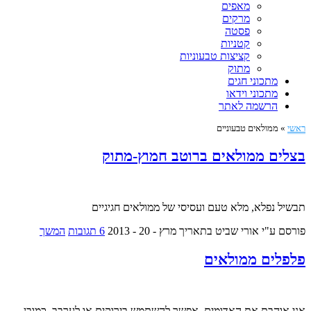
מאפים
מרקים
פסטה
קטניות
קציצות טבעוניות
מתוק
מתכוני חגים
מתכוני וידאו
הרשמה לאתר
ראשי
»
ממולאים טבעוניים
בצלים ממולאים ברוטב חמוץ-מתוק
תבשיל נפלא, מלא טעם ועסיסי של ממולאים חגיגיים
פורסם ע"י אורי שביט
בתאריך מרץ - 20 - 2013
6 תגובות
המשך
פלפלים ממולאים
אני אוהבת את האדומים, אפשר להשתמש בירוקים או לערבב. כמובן