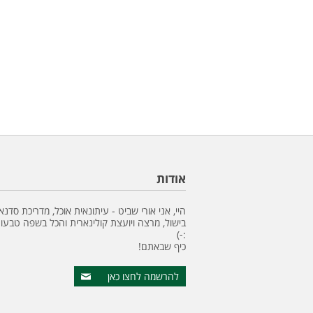
אודות
היי, אני אורי שביט - עיתונאית אוכל, מדריכת סדנא
בישול, מרצה ויועצת קולינארית והכל בשפה טבעונ
:-)
כיף שבאתם!
להרשמה לחצו כאן