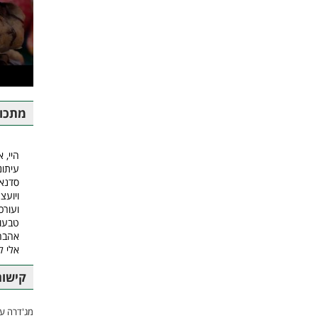
מתכונ
היי, א
עיתונ
סדנאו
ויועצ
ועורכ
טבעונ
אהבה.
אלי 
קישור
מג'דרה עם