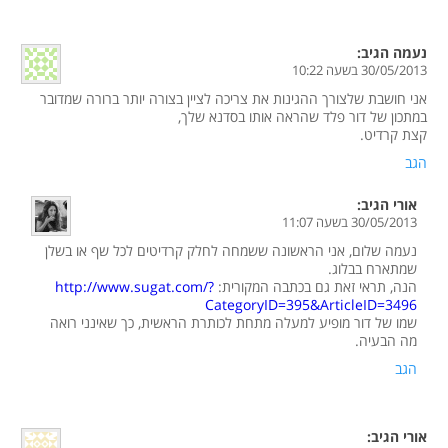
נעמה
הגיב:
30/05/2013 בשעה 10:22
אני חושבת שלצורך ההגינות את צריכה לציין בצורה יותר ברורה שמדובר
במתכון של דור פלד שהראה אותו בסדנא שלך,
קצת קרדיט.
הגב
אורי
הגיב:
30/05/2013 בשעה 11:07
נעמה שלום, אני הראשונה ששמחה לחלק קרדיטים לכל שף או בשלן
שמתארח בבלוג.
הנה, תראי זאת גם בכתבה המקורית:
http://www.sugat.com/?
CategoryID=395&ArticleID=3496
שמו של דור מופיע למעלה מתחת לכותרת הראשית, כך שאינני רואה
מה הבעיה.
הגב
אורי
הגיב: