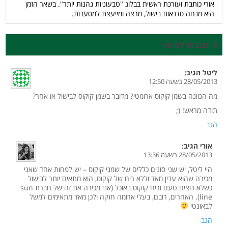
אורי כותבת ועורכת ראשית בבלוג "טבעוניות נהנות יותר". בשאר הזמן
היא מנחה סדנאות בישול, מרצה ומייעצת למסעדות.
8 תגובות לפוסט
ליטל
הגיב:
28/05/2013 בשעה 12:50
מה הכוונה בשמן קוקוס ארומטי? מדובר בשמן קוקוס לבישול או אחר?
תודה מראש! (;
הגב
אורי
הגיב:
28/05/2013 בשעה 13:36
היי ליטל, יש שני סוגים כללים של שמני קוקוס – יש לפחות אחד שאני
מכירה שהוא עדין מאד וללא ריח של קוקוס, הוא מתאים יותר לבישול
כשלא רוצים טעם וריח קוקוס באוכל (אני מכירה את זה של חברת sun
line). האחרים, רובם, בעלי ארומה חזקה ולכן מאד מתאימים למשל
לבאונטי
הגב