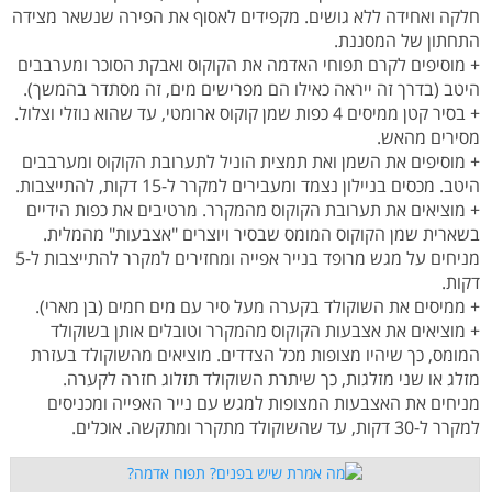
חלקה ואחידה ללא גושים. מקפידים לאסוף את הפירה שנשאר מצידה
התחתון של המסננת.
+ מוסיפים לקרם תפוחי האדמה את הקוקוס ואבקת הסוכר ומערבבים
היטב (בדרך זה ייראה כאילו הם מפרישים מים, זה מסתדר בהמשך).
+ בסיר קטן ממיסים 4 כפות שמן קוקוס ארומטי, עד שהוא נוזלי וצלול.
מסירים מהאש.
+ מוסיפים את השמן ואת תמצית הוניל לתערובת הקוקוס ומערבבים
היטב. מכסים בניילון נצמד ומעבירים למקרר ל-15 דקות, להתייצבות.
+ מוציאים את תערובת הקוקוס מהמקרר. מרטיבים את כפות הידיים
בשארית שמן הקוקוס המומס שבסיר ויוצרים "אצבעות" מהמלית.
מניחים על מגש מרופד בנייר אפייה ומחזירים למקרר להתייצבות ל-5
דקות.
+ ממיסים את השוקולד בקערה מעל סיר עם מים חמים (בן מארי).
+ מוציאים את אצבעות הקוקוס מהמקרר וטובלים אותן בשוקולד
המומס, כך שיהיו מצופות מכל הצדדים. מוציאים מהשוקולד בעזרת
מזלג או שני מזלגות, כך שיתרת השוקולד תזלוג חזרה לקערה.
מניחים את האצבעות המצופות למגש עם נייר האפייה ומכניסים
למקרר ל-30 דקות, עד שהשוקולד מתקרר ומתקשה. אוכלים.