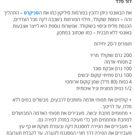
דור פלד
את הבאונטי ניתן להכין בפורמות סיליקון כמו את ה
סניקרס
– התהליך
זהה – המסת שוקולד, מילוי הפורמות בשכבה דקה מכל הצדדים,
הכנסת מלית וכיסוי בשוקולד. אפשרות נוספת היא לייצר אצבעות
באונטי ללא תבנית – כמו שכתוב במתכון.
חומרים ל-20 יחידות
200 גרם שוקולד מריר
2 תפוחי אדמה
100 גרם אבקת סוכר
100 גרם פתיתי קוקוס יבשים
4 כפות (80 מ"ל) שמן קוקוס ארומטי
1/2 כפית תמצית וניל איכותית
+ קולפים את תפוחי אדמה וחותכים לרבעים. מבשלים במים ללא
מלח, עד לריכוך.
+ מחממים מחבת יבשה. מעבירים את תפוחי האדמה המבושלים
למחבת ומחממים תוך כדי מעיכה במזלג לפירה גס.
+ מעבירים את הפירה למסננת דקה ובעזרת מצקת או כף עץ
מעבירים את הפירה דרך חורי המסננת לקערה, עד לקבלת תערובת