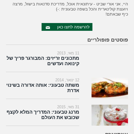
היי, אני אורי שביט - עיתונאית אוכל, מדריכת סדנאות בישול, מרצה
ויועצת קולינארית והכל בשפה טבעונית :-)
כיף שבאתם!
להרשמה לחצו כאן
פוסטים פופולריים
11 מאי, 2013
מתכונים זריזים: המבורגר פריך של
קינואה ועדשים
12 ינואר, 2014
משתה טבעוני: אותה אדורה בשינוי
אדרת
31 מאי, 2015
מרנג טבעוני: המדריך המלא לקצף
שכובש את העולם