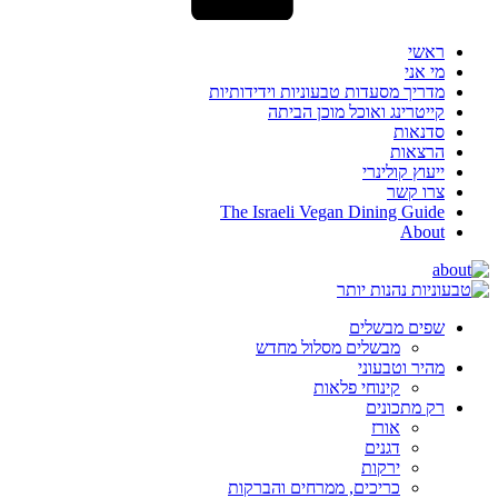
ראשי
מי אני
מדריך מסעדות טבעוניות וידידותיות
קייטרינג ואוכל מוכן הביתה
סדנאות
הרצאות
ייעוץ קולינרי
צרו קשר
The Israeli Vegan Dining Guide
About
שפים מבשלים
מבשלים מסלול מחדש
מהיר וטבעוני
קינוחי פלאות
רק מתכונים
אורז
דגנים
ירקות
כריכים, ממרחים והברקות