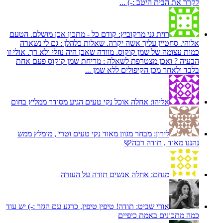
לקרר את הבית היטב :-) ...
רוית גני מרקוביץ:
קודם כל - מתכון אכן מושלם. הטעם
אלוהי. סחטיין עליך אשה יקרה. שאלות כלהלן : גם לי נשארה
כמות עצומה של שמן קוקוס. מוודה שאכן היה נוזלי ולא רך. אולי זו
הבעיה ? ואכן מצטרפת לשאלה : מריחת שמן קוקוס פעם אחת
בלבד ולאחר מכן הקיפולים ללא שמן ...
אליהו:
אחלה אוכל נקי טעים הגיע מסודר ממליץ בחום
לירון:
מבחר מגוון מאוד נקי טעים וטרי , מומלץ ממש
נהננו מאוד , תודה רבה🩷
מנחם:
אחלה אנשים תודה על העזרה
אורי שביט:
תודה! טיפין טיפין, כרגע עם הגזר :-) יש עוד
כמה מתכונים באמת כיפיים