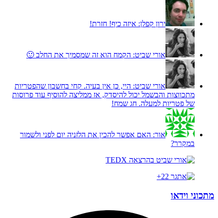
ירון קפלן:
איזה כיף! חזרת!
אורי שביט:
הקמח הוא זה שמסמיך את החלב 🙂
אורי שביט:
היי, כן אין בעיה. קחי בחשבון שהפטריות
מתכווצות והבשמל יכול להיסדק, אז ממליצה להוסיף עוד פרוסות
של פטריות למעלה. חג שמח!
אור:
האם אפשר להכין את הלזניה יום לפני ולשמור
במקרר?
מתכוני וידאו