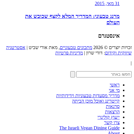
31 מאי, 2015
מרנג טבעוני: המדריך המלא לקצף שכובש את
העולם
אינסטגרם
זכויות יוצרים © 2026
מתכונים טבעוניים
, מאת אורי שביט |
אסטרטגיה
שיווקית וקידום
: דודי שרון |
מדיניות פרטיות
|
ראשי
מי אני
מדריך מסעדות טבעוניות וידידותיות
קייטרינג ואוכל מוכן הביתה
סדנאות
הרצאות
ייעוץ קולינרי
צרו קשר
The Israeli Vegan Dining Guide
About