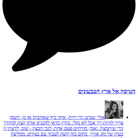
הטיסה אל ארץ הטבעונים
אורי שביט:
היי רוית, איזה כיף שאהבת! אז כן, השמן
צריך להיות רך אבל לא נוזלי. בקיץ כדאי להכניס אותו קצת למקרר
כדי שיתמצק. ואכן, מורחים פעם אחת. לגבי הבצק - שוב, לדעתי זו
בעיה של מזג אוויר, בחום כזה קשה לעבוד עם בצקים. ממליצה