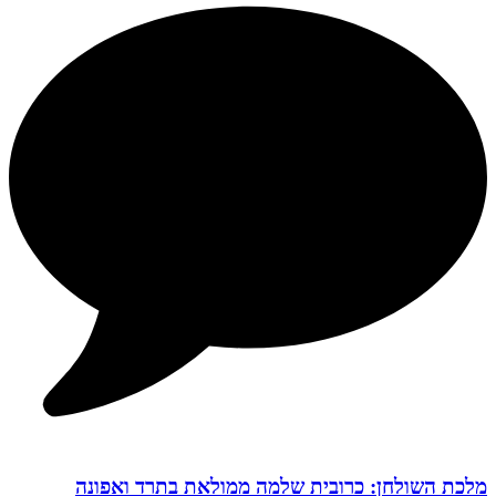
מלכת השולחן: כרובית שלמה ממולאת בתרד ואפונה