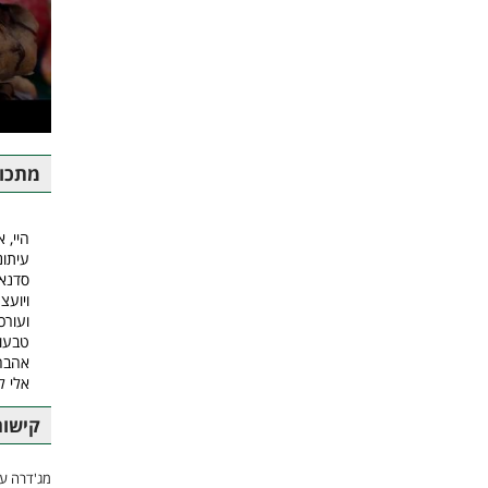
מתכונ
היי, א
עיתונ
סדנאו
ויועצ
ועורכ
טבעונ
אהבה.
אלי 
קישור
מג'דרה עם