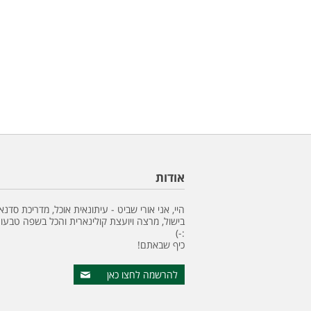
אודות
היי, אני אורי שביט - עיתונאית אוכל, מדריכת סדנא
בישול, מרצה ויועצת קולינארית והכל בשפה טבעונ
:-)
כיף שבאתם!
להרשמה לחצו כאן