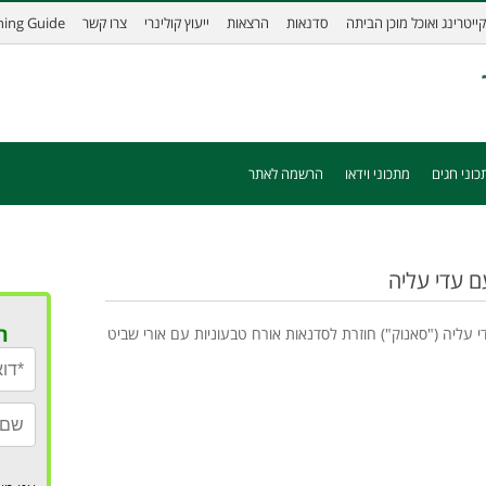
קייטרינג ואוכל מוכן הביתה
סדנאות
הרצאות
ייעוץ קולינרי
צרו קשר
ining Guide
כוני חגים
מתכוני וידאו
הרשמה לאתר
ם עדי עליה
ר
 עליה ("סאנוק") חוזרת לסדנאות אורח טבעוניות עם אורי שביט