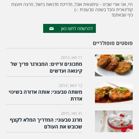
היי, אני אורי שביט - עיתונאית אוכל, מדריכת סדנאות בישול, מרצה ויועצת
קולינארית והכל בשפה טבעונית :-)
כיף שבאתם!
להרשמה לחצו כאן
פוסטים פופולריים
11 מאי, 2013
מתכונים זריזים: המבורגר פריך של
קינואה ועדשים
12 ינואר, 2014
משתה טבעוני: אותה אדורה בשינוי
אדרת
31 מאי, 2015
מרנג טבעוני: המדריך המלא לקצף
שכובש את העולם