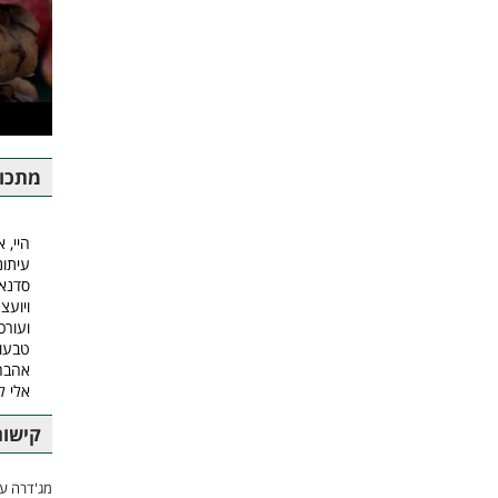
מתכונ
היי, א
עיתונ
סדנאו
ויועצ
ועורכ
טבעונ
אהבה.
אלי ל
קישור
מג'דרה עם