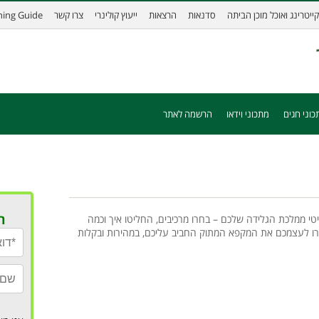
קייטרינג ואוכל מוכן הביתה
סדנאות
הרצאות
ייעוץ קולינרי
צרו קשר
ining Guide
כוני חגים
מתכוני וידאו
הרשמה לאתר
ר
טי ממלכת הגלידה שלכם – בחרו מרכיבים, החליטו איך וכמה
רו לעצמכם את המקפא המתוק החביב עליכם, במהירות ובקלות