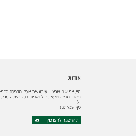
אודות
היי, אני אורי שביט - עיתונאית אוכל, מדריכת סדנא
בישול, מרצה ויועצת קולינארית והכל בשפה טבעונ
:-)
כיף שבאתם!
להרשמה לחצו כאן