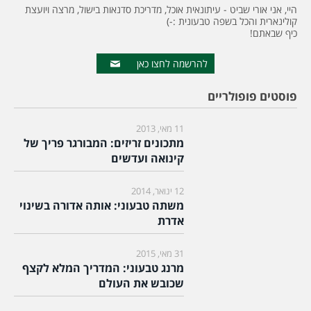
היי, אני אורי שביט - עיתונאית אוכל, מדריכת סדנאות בישול, מרצה ויועצת
קולינארית והכל בשפה טבעונית :-)
כיף שבאתם!
להרשמה לחצו כאן
פוסטים פופולריים
11 מאי, 2013
מתכונים זריזים: המבורגר פריך של
קינואה ועדשים
12 ינואר, 2014
משתה טבעוני: אותה אדורה בשינוי
אדרת
31 מאי, 2015
מרנג טבעוני: המדריך המלא לקצף
שכובש את העולם