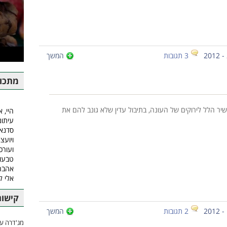
3 תגובות
המשך
מתכונ
יר הלל לירוקים של העונה, בתיבול עדין שלא גונב להם את
היי, א
עיתונ
סדנאו
ויועצ
ועורכ
טבעונ
אהבה.
אלי 
קישור
2 תגובות
המשך
מג'דרה עם