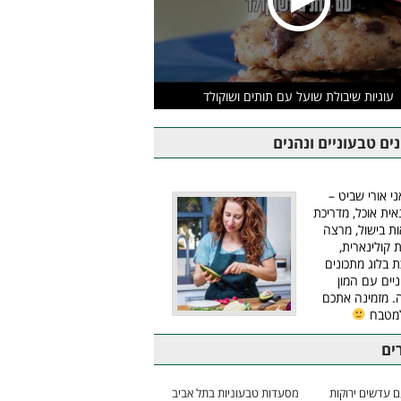
עוגיות שיבולת שועל עם תותים ושוקולד
ים טבעוניים ונהנים
ני אורי שביט –
אית אוכל, מדריכת
ת בישול, מרצה
ת קולינארית,
ת בלוג מתכונים
יים עם המון
 מזמינה אתכם
למטבח
ים
 עדשים ירוקות
מסעדות טבעוניות בתל אביב