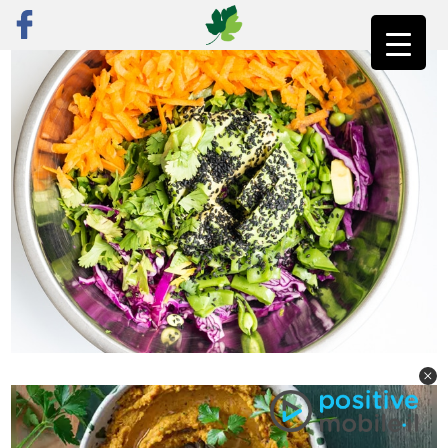
ראשי
»
רק מתכונים
»
ירקות
»
סלט כרוב סגול ואפונת שלג