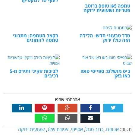
טמפה (או טופו) ברוטב
פטריות ושעועית ירוקה
סדר טבעוני חדש: הלילה
בקצב הטמפה: מתכוני
הזה כולו ירוק
טמפה להמונים
ביס מושלם: ספייסי טופו
לביבות זוקיני ותירס מ-5
באו באן
רכיבים
אהבתם? שתפו
תגיות:
אבוקדו
,
כרוב סגול
,
אסייתי
,
אפונת שלג
,
שעועית ירוקה