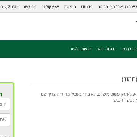
קייטרינג ואוכל מוכן הביתה
סדנאות
הרצאות
ייעוץ קולינרי
צרו קשר
ining Guide
כוני חגים
מתכוני וידאו
הרשמה לאתר
(חמוד)
ר
-פול-מרק פשוט מושלם, לא ברור בשביל מה היה צריך שם
ת בשר הכבש