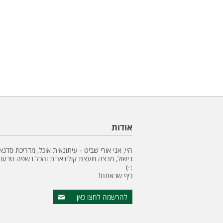
אודות
היי, אני אורי שביט - עיתונאית אוכל, מדריכת סדנא
בישול, מרצה ויועצת קולינארית והכל בשפה טבעונ
:-)
כיף שבאתם!
להרשמה לחצו כאן