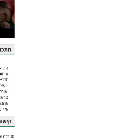
מתכונ
היי, א
עיתונ
סדנאו
ויועצ
ועורכ
טבעונ
אהבה.
אלי 
קישור
מג'דרה עם