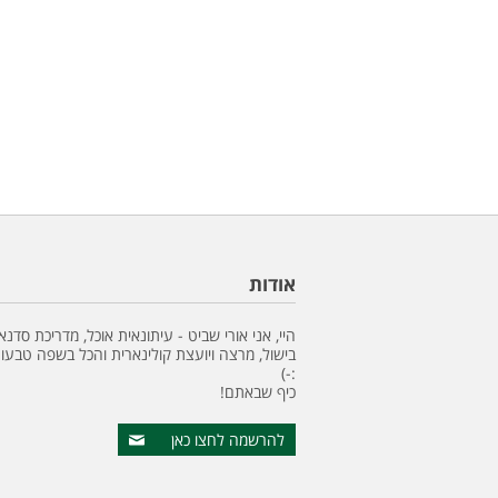
אודות
היי, אני אורי שביט - עיתונאית אוכל, מדריכת סדנא
בישול, מרצה ויועצת קולינארית והכל בשפה טבעונ
:-)
כיף שבאתם!
להרשמה לחצו כאן