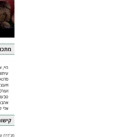
מתכונ
היי, א
עיתונ
סדנאו
ויועצ
ועורכ
טבעונ
אהבה.
אלי 
קישור
מג'דרה עם