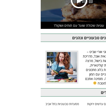
עוגיות שיבולת שועל עם תותים ושוקולד
ים טבעוניים ונהנים
ני אורי שביט –
אית אוכל, מדריכת
ת בישול, מרצה
ת קולינארית,
ת בלוג מתכונים
יים עם המון
 מזמינה אתכם
למטבח
ים
 עדשים ירוקות
מסעדות טבעוניות בתל אביב