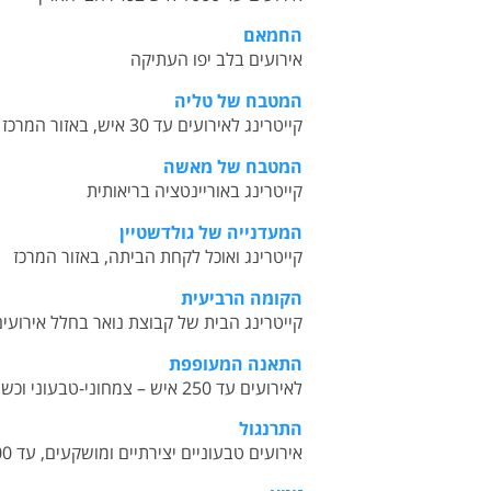
החמאם
א
ירועים בלב יפו העתיקה
המטבח של טליה
קייטרינג לאירועים עד 30 איש, באזור המרכז
המטבח של מאשה
ק
ייטרינג באוריינטציה בריאותית
המעדנייה של גולדשטיין
קייטרינג ואוכל לקחת הביתה, באזור המרכז
הקומה הרביעית
קייטרינג הבית של קבוצת נואר בחלל אירועים
התאנה המעופפת
ל
אירועים עד 250 איש – צמחוני-טבעוני וכשר למהדרין
התרנגול
א
ירועים טבעוניים יצירתיים ומושקעים, עד 300 איש