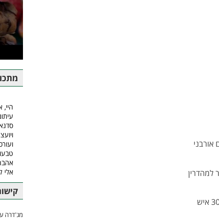
מתכונ
היי, א
עיתונ
סדנאו
ויועצ
 אורבני
ועורכ
טבעונ
אהבה.
אלי 
קישור
מג'דרה עם