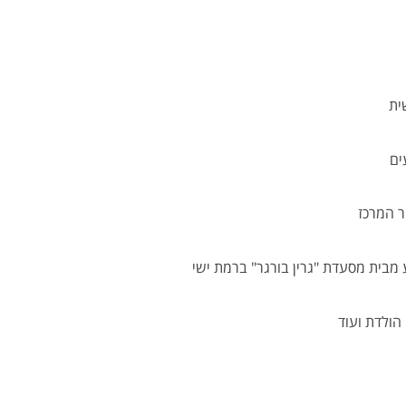
ית
ים
ר המרכז
ע מבית מסעדת "גרין בורגר" ברמת ישי
 הולדת ועוד