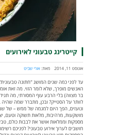
קייטרינג טבעוני לאירועים
אוגוסט 11, 2014
מאת:
אורי שביט
עד לפני כמה שנים המושג "חתונה טבעונית"
האנשים מופרך, שלא לומר הזוי. מה זאת אומר
בר מצווה) בלי הרבע עוף המסורתי, מה תגיד
לוותר על הסטייק? ובכן, מתברר שמה שהיה
ונועזים, הפך היום למגמה של ממש – של שמ
מושקעות, מרהיבות, מלאות תשוקה וטעם, יציר
מספקות וממלאות אושר את לבבות כולם, טבעו
חושבים לערוך אירוע טבעוני? לפניכם רשימה