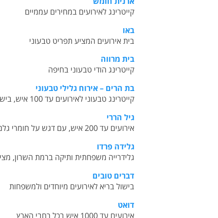
ארנית חומש
ק
ייטרינג לאירועים במחירים עממיים
באו
ב
ית אירועים המציע תפריט טבעוני
בית מרווה
קייטרינג הודי טבעוני בחיפה
בת הרים – אירוח גלילי טבעוני
קייטרינג טבעוני לאירועים עד 100 איש, בישוב קדיתא שבגליל העליון
גיל הררי
א
ירועים עד 200 איש, עם דגש על חומרי גלם בריאים
גלידה פרדו
גלידרייה משפחתית ותיקה ברמת השרון, מציע
דברים טובים
ב
ישול בריא לאירועים מיוחדים ולמשפחות
דואט
אירועים עד 1000 איש בכל רחבי הארץ