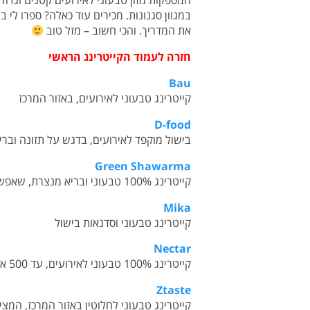
המספקות מזון טבעוני לאירועים קטנים וגדולי
במגוון סגנונות. מכירים עוד כאלה? ספרו לי 
את המדריך. והכי חשוב – מזל טוב
חזרה לעמוד הקייטרינג הראשי
Bau
קייטרינג טבעוני לאירועים, באזור המרכז
D-food
בישול מוקפד לאירועים, בדגש על תזונה וברי
Green Shawarma
קייטרינג 100% טבעוני ובריא מנצרת, שאפשר לקחת הביתה
Mika
קייטרינג טבעוני וסדנאות בישול
Nectar
ק
ייטרינג 100% טבעוני לאירועים, עד 500 אורחים
Ztaste
קייטרינג טבעוני לחלוטין באזור המרכז, המציע מא