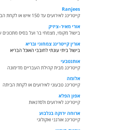
Ranjees
קייטרינג לאירועים עד 150 איש או לקחת הביתה, על טהרת האוכל ההודי האותנטי
אורי מאיר
–
ציזיק
בישול מקומי, מצמחי בר ועל בסיס מתכונים 
אורין קייטרינג צמחוני ובריא
ב
ישול ביתי עונתי לחובבי האוכל הבריא
אותנטבעי
ק
ייטרינג מבית קהילת העבריים מדימונה
אלומה
קייטרינג טבעוני לאירועים או לקחת הביתה
אפון הפלא
ק
ייטרינג לאירועים ולסדנאות
ארוחה ירוקה בגלבוע
ק
ייטרינג אורגני ואקולוגי