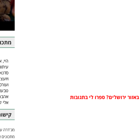
מתכונ
היי, א
עיתונ
סדנאו
ויועצ
ועורכ
טבעונ
אהבה.
באזור ירושלים? ספרו לי בתגובות
אלי 
קישור
מג'דרה עם
מתכונים א