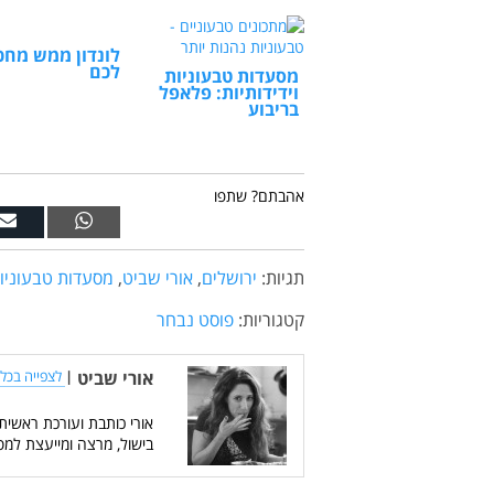
לונדון ממש מחכ
לכם
מסעדות טבעוניות
וידידותיות: פלאפל
בריבוע
אהבתם? שתפו
תגיות:
ירושלים
,
אורי שביט
,
מסעדות טבעוניו
קטגוריות:
פוסט נבחר
אורי שביט
|
לצפייה בכל 
אורי כותבת ועורכת ראשית
בישול, מרצה ומייעצת למס