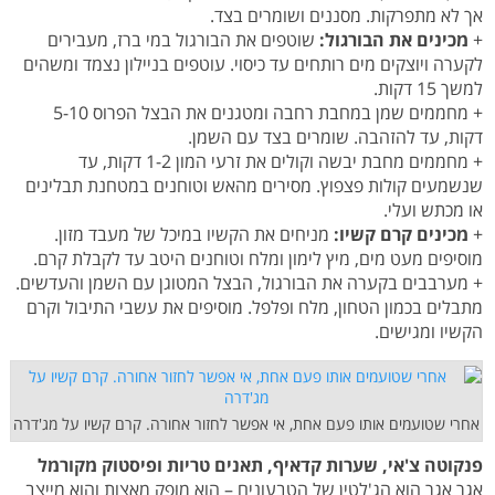
אך לא מתפרקות. מסננים ושומרים בצד.
+
מכינים את הבורגול:
שוטפים את הבורגול במי ברז, מעבירים
לקערה ויוצקים מים רותחים עד כיסוי. עוטפים בניילון נצמד ומשהים
למשך 15 דקות.
+ מחממים שמן במחבת רחבה ומטגנים את הבצל הפרוס 5-10
דקות, עד להזהבה. שומרים בצד עם השמן.
+ מחממים מחבת יבשה וקולים את זרעי המון 1-2 דקות, עד
שנשמעים קולות פצפוץ. מסירים מהאש וטוחנים במטחנת תבלינים
או מכתש ועלי.
+
מכינים קרם קשיו:
מניחים את הקשיו במיכל של מעבד מזון.
מוסיפים מעט מים, מיץ לימון ומלח וטוחנים היטב עד לקבלת קרם.
+ מערבבים בקערה את הבורגול, הבצל המטוגן עם השמן והעדשים.
מתבלים בכמון הטחון, מלח ופלפל. מוסיפים את עשבי התיבול וקרם
הקשיו ומגישים.
אחרי שטועמים אותו פעם אחת, אי אפשר לחזור אחורה. קרם קשיו על מג'דרה
פנקוטה צ'אי, שערות קדאיף, תאנים טריות ופיסטוק מקורמל
אגר אגר הוא הג'לטין של הטבעונים – הוא מופק מאצות והוא מייצב