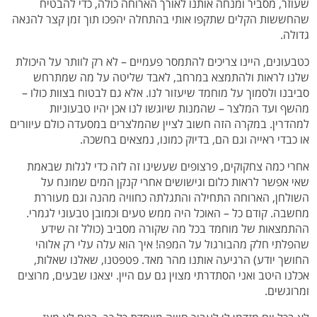
שעוזר, מסביר ומנחה אותנו לאורך הארוחה כולה, כדי להבטיח
שהחששות הקלים שתקפו אותי בהתחלה יהפכו תוך זמן קצר להנאה
גדולה.
כטבעונים, היינו צריכים להתמסר פעמיים – לא רק לוותר על היכולת
שלנו לראות ולהתמצא במרחב, לאבד שליטה על מה שמתרחש
סביבנו ולסמוך על מוחמד שיעזור לנו. אלא גם לבטוח בצוות כולו –
מהשף ועד המלצר – שהמנות שיוגשו לנו אכן יהיו טבעוניות
למהדרין. במקרה הזה חשוב לציין שהמלצרים במסעדה כולם עיוורים
או כבדי ראייה וגם הם, בדיוק כמונו, נמצאים בחשכה.
אחרי כמה צחקוקים, פרצופים שעשינו זה לזה כדי לגלות שבאמת
שאי אפשר לראות כלום וגישושים אחרי קנקן המים שמונח על
השולחן, הארוחה התחילה והתגלתה כחוויה מהנה וגם מעוררת
מחשבה. קודם כל – האוכל היה ממש טעים וכמובן טבעוני לגמרי.
ההתמצאות של מוחמד בכל מה שקורה מסביב (כולל זה שידע
שהפלתי חלק מהבורגול על המפה! איך הוא עלה עלי רק אלוהי
החושך יודע) הרגיעה אותנו מהר מאד. פטפטנו, שאלנו שאלות,
אכלנו היטב ואני הסתדרתי מצוין גם עם היין. יצאנו שבעים, מרוצים
ומרוגשים.