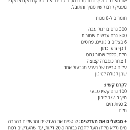
את האורז החליף הבורגול ובמקום טחינה את המרקם הקרמי הקריר
מעניק קרם קשיו סמיך ומתובל.
חומרים ל-8 מנות
300 גרם בורגול עבה
300 גרם עדשים שחורות
6 בצלים בינוניים, פרוסים
1 כף זרעי כמון
מלח, פלפל שחור גרוס
1 צרור כוסברה קצוצה
עלים טריים של נענע מגבעול אחד
שמן קנולה לטיגון
לקרם קשיו:
100 גרם קשיו טבעי
מיץ מ-1/2 לימון
2 כפות מים
מלח
+
מבשלים את העדשים:
שוטפים את העדשים ומבשלים בהרבה
מים (ללא מלח) מעל להבה גבוהה כ-20 דקות, עד שהעדשים רכות