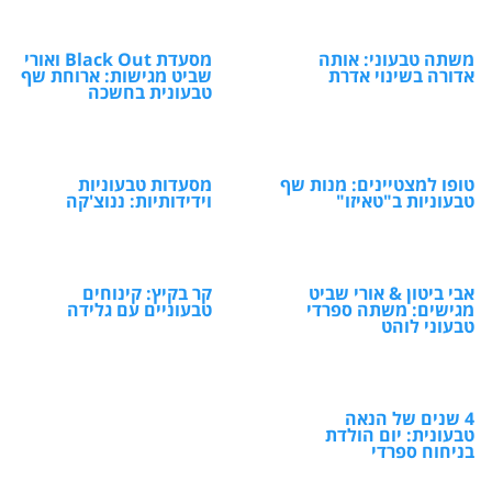
משתה טבעוני: אותה
מסעדת Black Out ואורי
אדורה בשינוי אדרת
שביט מגישות: ארוחת שף
טבעונית בחשכה
טופו למצטיינים: מנות שף
מסעדות טבעוניות
טבעוניות ב"טאיזו"
וידידותיות: ננוצ'קה
אבי ביטון & אורי שביט
קר בקיץ: קינוחים
מגישים: משתה ספרדי
טבעוניים עם גלידה
טבעוני לוהט
4 שנים של הנאה
טבעונית: יום הולדת
בניחוח ספרדי