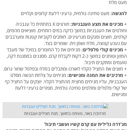
מעט מלח
להגשה:
מעט טחינה גולמית, גרעיני דלעת קלופים וקלויים
+
מכינים את מצע העגבניות:
חורצים X בתחתית כל עגבניה
וחולטים את העגבניות במשך כדקה במים רותחים. מוציאים מהמים,
קולפים, חוצים ומנקים מגרעינים. חותכים לקוביות קטנות ומערבבים
עם נענע קצוצה, מלח ושמן זית. שומרים בצד.
+
מכינים קולי פלפלים:
מניחים את כל החומרים במיכל של מעבד
המזון וטוחנים במשך כ-2 דקות לקבלת קרם. מסננים במסננת דקה,
טועמים ומתקנים תיבול.
+ חוצים את החציל הקלוי לאורכו ומתבלים במלח ובפלפל שחור גרוס.
+
מרכיבים את המנה ומגישים:
מניחים על צלחת הגשה מסלט
העגבניות, עליו מניחים מחצית מהחציל הקלוי. יוצקים על החציל כף
של קולי פלפלים ומזלפים טחינה גולמית. מפזרים גרעיני דלעת
ומגישים.
מרהיבה באור, טעימה בחושך. מנת חצילים ועגבניות
מג'דרה גלילית עם קרם קשיו ועשבי תיבול