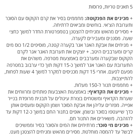
5 תאנים טריות, פרוסות
+
מכינים את הפנקוטה:
מחממים בסיר את קרם הקוקוס עם הסוכר
ותערובת הצ'אי. בוחשים ומביאים לרתיחה.
+ מסירים מהאש ומניחים להצטנן בטמפרטורת החדר למשך כחצי
שעה. מסננים ומעבירים לקערה.
+ מניחים את אבקת האגר אגר בקערה קטנה, מוסיפים 1/2 כוס מים
קרים ומערבבים היטב. + יוצקים את תערובת האגר אגר לקרם
הקוקוס שבקערה ומערבבים באמצעות מטרפה. משהים את
התערובת עם האגר אגר למשך כ-15 דקות תוך כדי ערבוב במטרפה
מפעם לפעם. אחרי 15 דקות מכניסים למקרר למשך 4 שעות לפחות,
להתייצבות.
+ מחממים תנור ל-150 מעלות.
+
מכינים את הקדאיף:
באמצעות האצבעות פותחים ומרווחים את
שערות הקדאיף ומשטחים בצורת עיגולים על תבנית מרופדת בנייר
אפייה. מפזרים עליהן את אבקת הסוכר ושמן הקוקוס ומעסים אותן
כדך שייעטפו בסוכר ובשמן. אופים בתנור החם במשך כ-12 דקות עד
להזהבה. משאירים את התנור חם.
+
מכינים מי סוכר:
מרתיחים את המים והסוכר בסיר וממשיכים
לבשל עד להמסה מוחלטת. מסירים מהאש ומניחים להצטנן מעט.