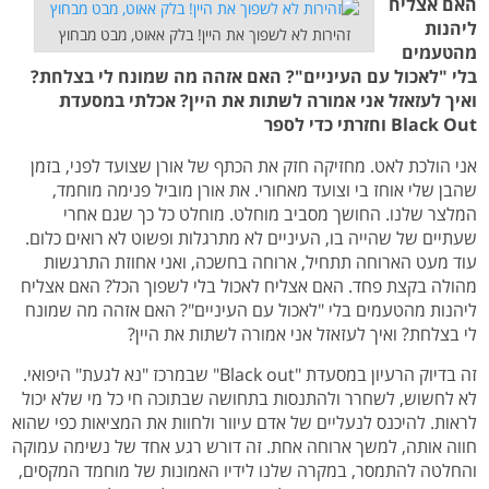
האם אצליח
ליהנות
זהירות לא לשפוך את היין! בלק אאוט, מבט מבחוץ
מהטעמים
בלי "לאכול עם העיניים"? האם אזהה מה שמונח לי בצלחת?
ואיך לעזאזל אני אמורה לשתות את היין? אכלתי במסעדת
Black Out וחזרתי כדי לספר
אני הולכת לאט. מחזיקה חזק את הכתף של אורן שצועד לפני, בזמן
שהבן שלי אוחז בי וצועד מאחורי. את אורן מוביל פנימה מוחמד,
המלצר שלנו. החושך מסביב מוחלט. מוחלט כל כך שגם אחרי
שעתיים של שהייה בו, העיניים לא מתרגלות ופשוט לא רואים כלום.
עוד מעט הארוחה תתחיל, ארוחה בחשכה, ואני אחוזת התרגשות
מהולה בקצת פחד. האם אצליח לאכול בלי לשפוך הכל? האם אצליח
ליהנות מהטעמים בלי "לאכול עם העיניים"? האם אזהה מה שמונח
לי בצלחת? ואיך לעזאזל אני אמורה לשתות את היין?
זה בדיוק הרעיון במסעדת "Black out" שבמרכז "נא לגעת" היפואי.
לא לחשוש, לשחרר ולהתנסות בתחושה שבתוכה חי כל מי שלא יכול
לראות. להיכנס לנעליים של אדם עיוור ולחוות את המציאות כפי שהוא
חווה אותה, למשך ארוחה אחת. זה דורש רגע אחד של נשימה עמוקה
והחלטה להתמסר, במקרה שלנו לידיו האמונות של מוחמד המקסים,