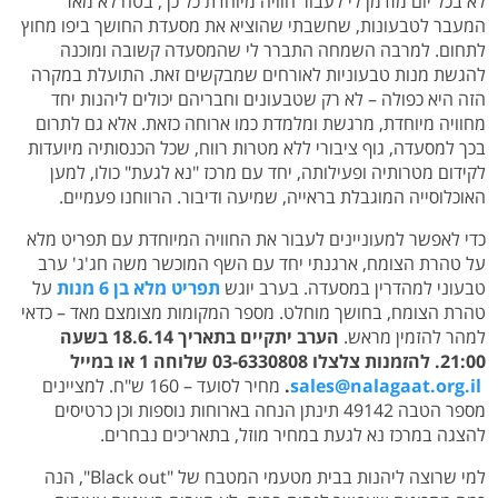
לא בכל יום מזדמן לי לעבור חוויה מיוחדת כל כך, בטח לא מאז
המעבר לטבעונות, שחשבתי שהוציא את מסעדת החושך ביפו מחוץ
לתחום. למרבה השמחה התברר לי שהמסעדה קשובה ומוכנה
להגשת מנות טבעוניות לאורחים שמבקשים זאת. התועלת במקרה
הזה היא כפולה – לא רק שטבעונים וחבריהם יכולים ליהנות יחד
מחוויה מיוחדת, מרגשת ומלמדת כמו ארוחה כזאת. אלא גם לתרום
בכך למסעדה, גוף ציבורי ללא מטרות רווח, שכל הכנסותיה מיועדות
לקידום מטרותיה ופעילותה, יחד עם מרכז "נא לגעת" כולו, למען
האוכלוסייה המוגבלת בראייה, שמיעה ודיבור. הרווחנו פעמיים.
כדי לאפשר למעוניינים לעבור את החוויה המיוחדת עם תפריט מלא
על טהרת הצומח, ארגנתי יחד עם השף המוכשר משה חג'ג' ערב
טבעוני למהדרין במסעדה. בערב יוגש
תפריט מלא בן 6 מנות
על
טהרת הצומח, בחושך מוחלט. מספר המקומות מצומצם מאד – כדאי
למהר להזמין מראש.
הערב יתקיים בתאריך 18.6.14 בשעה
21:00. להזמנות צלצלו 03-6330808 שלוחה 1 או במייל
sales@nalagaat.org.il
.
מחיר לסועד – 160 ש"ח. למציינים
מספר הטבה 49142 תינתן הנחה בארוחות נוספות וכן כרטיסים
להצגה במרכז נא לגעת במחיר מוזל, בתאריכים נבחרים.
למי שרוצה ליהנות בבית מטעמי המטבח של "Black out", הנה