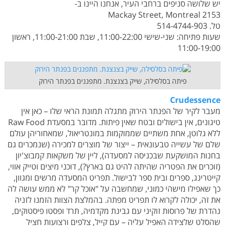
יש שלושה סניפים ברחבי העיר, אנחנו היינו ב-
2153 Mackay Street, Montreal
טל. 514-4744-903
שעות פתיחה: שני-שישי 11:00-22:00, שבת 11:00-21:00, ראשון
11:00-19:00
פיתה בסלסילה, שייק בצנצנת. מתפננים בפנתר הירוק
Crudessence
מעבר לקיר של הפנתר הירוק מתגלה תמונת הראי שלו – כאן אין
טיגונים, אין בישולים ובטח שאין פיתות. מדובר במסעדת Raw Food
ללא גלוטן, אחת משתיים שממוקמות במונטריאול, שמאחוריהן עולם
שלם של עשייה טבעונאית – ייצור של מוצרים למכירה (שנמכרים גם
בחנות המושקעת שבכניסה למסעדה), ליין של משקאות קמבוצ'יון
(זוכרים את הפטריה שהיתה להיט גם בארץ?), דוכני מיצים וטייק אווי,
קייטרינג, ספרים ובית ספר לבישול. תפריט המסעדה מרשים ומגוון,
כך שאפילו מישהי כמוני, שמחשבה על "אוכל קר" לא ממש עושה לה
את זה, יכולה לקרוא לו תפריט מפתה. בהמלצת הצוות הזמנו לזניה
נהדרת של פרוסות זוקיני עם גבינת מקדמיה, תרד ופסטו פיסטוקים,
שהסלט שלצידה האפיל עליה – עם קייל, צלפים ורצועות חציל