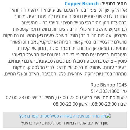
מהיר בסטייל:
Copper Branch
אל הלוקיישן הכי צעיר בטיול הגענו שבועיים אחרי הפתיחה, ומאז
התברר לנו ששני סניפים נוספים עתידים להיפתח בעיר. מדובר
במסעדת מזון מהיר הכי סטייליסטית שהייתי בה – מהעיצוב
(כמתבקש מהשם הוא כולל הרבה צינורות נחושת) ועד קופסאות
הקרטון ועטיפות הנייר בהן מוגש האוכל. טעים כאן ממש וזה גם מקום
מושלם להצטייד בו בטייק אוויי הביתה או לפיקניק, אם מזג האוויר
מתאים. תמצאו כאן המבורגרים מכמה סוגים, מגוון של קערות
מעורבות, כריכים עם תחליפי בשר שונים וגם את המאכל הלאומי
פוטין – צ'יפס ברוטב פורטובלו עם גבינה טבעונית. יש גם קינוחים,
בעיקר עוגות, שמוגשות בכוס. אל תדאגו לגבי הפלסטיק, המקום
מתהדר במדיניות ירוקה ואחראית, כלפי הסביבה, האדם ובעלי החיים.
1245 Rue Bishop
טל. 514.303.1800
שעות פתיחה: שני-רביעי 07:00-22:00, חמישי-שישי 07:00-23:00,
שבת 08:00-23:00, ראשון 08:00-22:00
מזון מהיר עם אג'נדה באווירה סטייליסטית. קופר בראנץ'