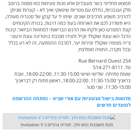
תמצאו תחליפי בשר מעובדים אלא מנות טעימות כמו פסטה ברוטב
סלק ועגבניות, נודלס עם פטריות שיטאקי ואיך לא – קערות שניתן
להרכיב משפע מרכיבים שונים. שימו יד על קנקן של סנגריה מעולה,
היא תשדרג לכם את הארוחה בעוד כמה דרגות. בגזרת הקינוחים
קצת התפרעו כאן ולקחו את הדגש הבריאותי למחוזות הביזאר: קינוח
הדגל הוא עוגת שוקולד וקייל ולצידו מככבת בויטרינה עוגת זרעוני
צ'יה מצופה שוקולד ופירות יער. למרבה ההפתעה, זה לא רע בכלל
ובכל מקרה, החוויה מומלצת.
254 Rue Bernard Ouest
טל. 514-271-8111
שעות פתיחה: שלישי-שישי 11:30-15:00, 18:00-22:00, שבת
בראנץ' 11:30-15:00, 18:00-22:00, ראשון פתוח רק לבראנץ'
11:30-15:00. שני סגור.
סדנאות בישול טבעוניות עם אורי שביט – נפתחה ההרשמה
למועדים חדשים
מנות משובבות נפש וחיך. תפריט צהריים ב Invitation V