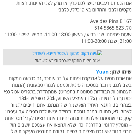
אם הגעתם רעבים יגישו לכם כריך או מרק לפני הקינוח. הצוות
מקסים ולבבי והמקום באופן כללי, כלבבי.
167 Ave des Pins E
טל. 823 5865 514
שעות פתיחה: שני-רביעי, ראשון 11:00-18:00, חמישי-שישי 11:00-
21:00, שבת 11:00-20:00
איזה מקום מתוק! לשכפל ולייבא לישראל
שימו שמן:
Yuan
אם אתם חסים על ארנקכם ופחות על בריאותכם, זה כנראה המקום
בשבילכם. מדובר במסעדה סינית וכמעט לגמרי טבעונית (המנות
הצמחוניות הבודדות מסומנות בתפריט) שמתהדרת בתפריט אכול כפי
יכולתך זול במיוחד (17$ באמצע השבוע, 20$ בסופ"ש ו-13$
בצהריים). התנאי היחיד הוא שמה שהזמנתם, אתם חייבים לגמור
לאכול ולא, תחויבו במנה נוספת. תחילה יגישו לכם תפריט עם עיפרון
קטן, כדי שתסמנו אילו מנות וכמה יחידות אתם רוצים לקבל מכל אחת
– מומלץ להזמין בהדרגה, כדי שלא תמצאו את עצמכם יושבים מול
הררי מנות שאינכם מצליחים לסיים. נקודת התורפה העיקרית של