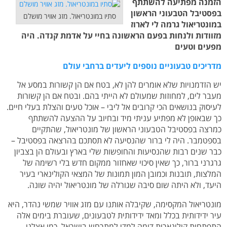
הזמנה מפתיעה להשתתף
בפסטיבל הטבעוני הראשון
סתיו במונטריאול. מזג אוויר מושלם
במונטריאול גרמה לי לארוז
מזוודות ולנחות בפעם הראשונה בחיי על אדמת קנדה. היה
מפעים וטעים
מדריכים טבעוניים נוספים ליעדים ברחבי עולם
יש הזדמנויות שלא אומרים להן לא, בטח אם הן קשורות במסע אל
מעבר לים, למחוזות שמעולם לא הייתי בהם. ובטח אם הן קשורות
לעיסוק בנושאים הכי קרובים אל ליבי – אוכל טעים והצלת בעלי חיים.
כך שבאופן לא מפתיע עניתי מיד ובחיוב על ההצעה להשתתף
כמרצה בפסטיבל הטבעוני הראשון של מונטריאול, שהתקיים
בספטמבר. היה לי ברור שהנסיעה לא תסתכם בהרצאה בפסטיבל –
כבר שנים רבות שהנסיעות והחופשות שלי בארץ ובעולם הן בצביון
גרגרני ברור, כך שאין סיכוי שאחזור ממקום חדש בלי רשימה של
המלצות, תובנות וכמובן המון תמונות של המצאי הקולינארי בעיר
היעד, ולא היתה שום סיבה שגורלה של מונטריאול יהיה שונה.
מונטריאול המקסימה, שקיבלה אותנו עם מזג אוויר שמשי נהדר, היא
עיר ידידותית בכלל ומאד ידידותית לטבעונים, שעוברת בימים אלה
התפתחות קולינארית דומה למדי למתרחש בישראל. כמו אצלנו,