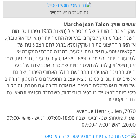
גם האוכל מוגש בסטייל
עושים שוק:
Marche Jean Talon
שוק האיכרים הוותיק של מונטריאול (משנת 1933) פתוח כל ימות
השנה, אבל מומלץ לבקר בו בתקופה החמה יותר (מאי עד אוקטובר),
אז האזור החיצוני פתוח ושוקק ומלא במרכולתם הצבעונית של
חקלאים שמגיעים אליו מחוץ לעיר. במבנה המרכזי המקורה אין
לטבעונים יותר מדי מה לחפש – יש ארטיקים טבעיים, תבלינים, שמן
זית, מייפל ויין, לצד לא מעט חנויות שמוכרות את בשרם של בעלי
חיים. החגיגה האמיתית מתרחשת בחלק האחורי הפתוח, שם גם
אנשים ים תיכוניים כמונו ימצאו עצמם מתפעלים מול המגוון המרהיב
של חצילים או פלפלים חריפים. אם אתם בדירה עם מטבח, זה מקום
כיפי ביותר להצטייד בו בפירות ובירקות, כשבחלק הפנימי תמצאו גם
דגנים וקטניות.
7070, avenue Henri-Julien
שעות פתיחה: שני-רביעי, שבת 07:00-18:00, חמישי-שישי 07:00-
20:00, ראשון 07:00-17:00