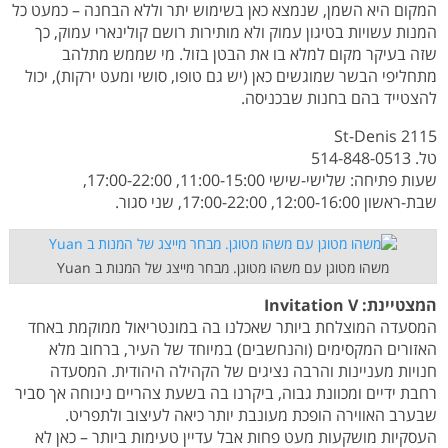
המקום היא השמן, שנמצא כאן בשימוש יתר וללא הבחנה – כמעט כל
המנות עשויות בטיגון עמוק ולא מותירות רושם קולינארי עמוק, כך
שזה בעיקר מקום למלא בו את הבטן בזול. מי שממש מתלהב
מתחליפי הבשר שמוגשים כאן (יש גם טופו, סושי ומעט ירקות), יכול
להצטייד בהם בחנות שבכניסה.
2115 St-Denis
טל. 514-848-0513
שעות פתיחה: שלישי-שישי 11:00-15:00, 17:00-22:00,
שבת-ראשון 12:00-16:00, 17:00-22:00, שני סגור.
משהו מטוגן עם משהו מטוגן. מבחר מייצג של המנות ב Yuan
המצטיינת:
Invitation V
המסעדה המוצלחת ביותר שאכלנו בה במונטריאול ממוקמת באחד
האזורים המקסימים (והנחשבים) במיוחד של העיר, ברחוב מלא
חנויות מעניינות והרבה נציגים של הקהילה היהודית. המסעדה
רחבת ידיים ומכוונת גבוה, ביקרנו בה בשעת צהריים נינוחה אך סביר
שבערב האווירה הופכת מעונבת יותר כיאה לעיצוב ולתפריט.
העסקיות מושקעות מעט פחות אבל עדיין טעימות ביותר – כאן לא