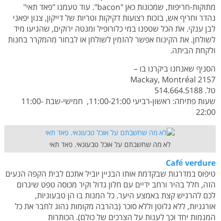
מתוקות-חריפות, שמכונות כאן "bacon". עוד טעמנו "פאד תאי"
נהדר וחריף אש, בזכות רצועות דקיקות וטריות של דייקון, צנון יפאני
לבן ענקי. את הכל שטפנו במי כלורופיל ומנטה ירוקים, שהגיעו מיד
לשולחן. את הקינוח אפשר להזמין לשולחן או לבחור מהמקרר בחנות
ולקחת הביתה.
הסניף שאנחנו ביקרנו בו –
2157 Mackay, Montréal
טל. 514.664.5188
שעות פתיחה: ראשון-רביעי 11:00-21:00, חמישי-שבת 11:00-
22:00
לא מה שחשבתם על אוכל טבעונאי. פאד תאי
Café verdure
טיפוס במדרגות שבקדמת אותו הבניין יוביל אתכם לבית הקפה הנעים
הזה, חלל בהיר ורחב ידיים עם חלון גדול וקיר מכוסה טפט שיגרום
לכם להרגיש קצת באמצע היער. כל המנות בו הן טבעוניות,
אורגניות, ללא גלוטן וללא סוכר (בהרבה מקומות נהוג לחבר את כל
המגמות יחד וכך לענות על הצרכים של כולם). הכותרות