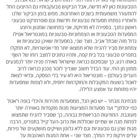
הטבעונות כאן לא חדשה, אבל הביקוש (ובעקבותיו גם ההיצע) החל
להתעורר משמעותית בשנים האחרונות. ממש בזמן הביקור שלנו
ולאחריו נפתחו מסעדות טבעוניות חדשות וגם סופרמרקט טבעוני
ראשון נחנך. בספירה לא מדויקת, אני בתחושה שמגוון והיצע
המסעדות הטבעונית או הצמחוניות-טבעוניות במונטריאול אפילו
גדול מזה שבתל אביב. מצד שני, במסעדות שאינן טבעוניות או
צמחוניות סביר להניח שלא תמצאו יותר מדי אפשרויות, לא תתקלו
בתפריט טבעוני בכל בית קפה, ותהיו נתונים למצב רוחו של השף
באותו רגע. כך שבסיכום כנראה שישראל מאירה פניה יותר לנמנעים
ממזון מן החי. עוד הבדל חשוב שצריך לזכור (ונכון כנראה לרוב
הערים בעולם) – מונטריאול היא לא עיר בלי הפסקה, וכדאי לצאת
לאכול בשעות המקובלות והמוקדמות יחסית, ולא לצפות שמסעדות
יהיו פתוחות עד אמצע הלילה.
מבחינת מבחר – יש כאן הכל, ממסעדות מהירות והיכלי בופה ו"אכול
כפי יכולתך" ועד מסעדות המציעות מנות מוקפדות באווירה יותר
מעונבת. המודעות הבריאותית גבוהה, כך שסביר להניח שתמצאו
לפחות מנה או שתיים שכוללות את כרוב-העל קייל בתפריט, הרבה
מנות שהן גם טבעוניות וגם ללא גלוטן ושייקים מושקעים של פירות,
עלים וירקות כיד המלך. מצד שני – אחת המנות האהובות על