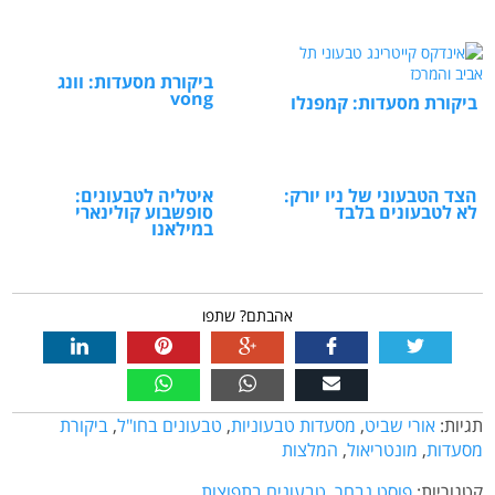
ביקורת מסעדות: וונג
vong
ביקורת מסעדות: קמפנלו
הצד הטבעוני של ניו יורק:
איטליה לטבעונים:
לא לטבעונים בלבד
סופשבוע קולינארי
במילאנו
אהבתם? שתפו
תגיות:
אורי שביט
,
מסעדות טבעוניות
,
טבעונים בחו"ל
,
ביקורת
מסעדות
,
מונטריאול
,
המלצות
קטגוריות:
פוסט נבחר
,
טבעונים בתפוצות