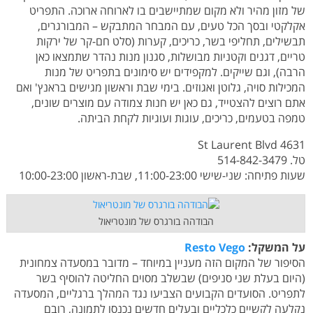
של מזון מהיר ולא מקום שמתיישבים בו לארוחה ארוכה. התפריט
אקלקטי ובסך הכל טעים, עם המבחר המתבקש – המבורגרים,
תבשילים, תחליפי בשר, כריכים, קערות (סלט חם-קר של ירקות
טריים, דגנים וקטניות מבושלות, סגנון מנות נהדר שתמצאו כאן
הרבה), וגם שייקים. למקפידים יש סימונים בתפריט של מנות
המכילות סויה, גלוטן ואגוזים. בימי שבת וראשון מגישים בראנץ' ואם
אתם רוצים להצטייד, גם כאן יש חנות צמודה עם מוצרים שונים,
טמפה בטעמים, כריכים, עוגות ועוגיות לקחת הביתה.
4631 St Laurent Blvd
טל. 514-842-3479
שעות פתיחה: שני-שישי 11:00-23:00, שבת-ראשון 10:00-23:00
הבודהה בורגרס של מונטריאול
על המשקל:
Resto Vego
הסיפור של המקום הזה מעניין במיוחד – מדובר במסעדה צמחונית
(היום בעלת שני סניפים) שבשלב מסוים החליטה להוסיף בשר
לתפריט. הסועדים הקבועים הצביעו נגד המהלך ברגליים, המסעדה
נקלעה לקשיים כלכליים ובעלים חדשים נכנסו לתמונה, רובם