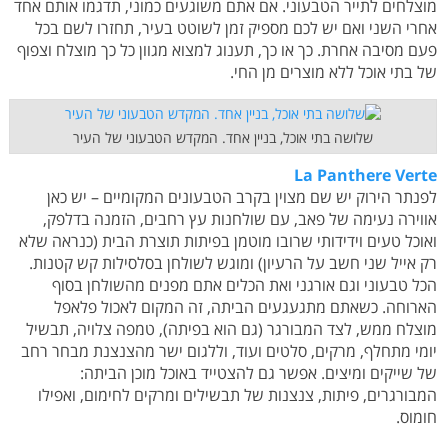
מוצלחים לתייר הטבעוני. אם אתם משוגעים כמוני, תדגמו אותם אחד
אחרי השני ואם יש לכם מספיק זמן לשוטט בעיר, תחזרו לשם בכל
פעם מסיבה אחרת. כך או כך, תענוג למצוא מגוון כל כך מוצלח וצפוף
של בתי אוכל ללא מוצרים מן החי.
שלושה בתי אוכל, בניין אחד. המקדש הטבעוני של העיר
La Panthere Verte
לפנתר הירוק יש שם מצוין בקרב הטבעונים המקומיים – יש כאן
אווירה נעימה של פאב, עם שולחנות עץ רחבים, הזמנה בדלפק,
ואוכל טעים וידידותי שרובו מוטמן בפיתות תוצרת הבית (כנראה שלא
רק אייל שני חשב על הרעיון) ומוגש לשולחן בסלסילות קש קטנות.
הכל טבעוני וגם אורגני ואת הכלים אתם מפנים מהשולחן בסוף
הארוחה. כשאתם מתגעגעים הביתה, זה המקום לאכול פלאפל
מוצלח ממש, לצד המבורגר (גם הוא בפיתה), טמפה צלויה, תבשיל
יומי מתחלף, מרקים, סלטים ועוד, וללגום ישר מהצנצנת מבחר רחב
של שייקים ומיצים. אפשר גם להצטייד באוכל מוכן הביתה:
המבורגרים, פיתות, צנצנות של תבשילים ומרקים לחימום, ואפילו
חומוס.