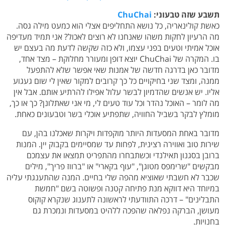
תשבע שזה טבעוני:
ChuChai
כאשת קולינאריה, כל נושא התחליפים אצלי הוא כמעט מילה גסה.
מה הרעיון לחקות משהו שאנחנו לא רוצים לאכול? אני תמיד מעדיפה
אוכל אמיתי וטעים בפני עצמו, ולא כזה שקשה לדעת מה בעצם יש
בו. המקרה של ChuChai יוצא דופן ומעורר מחלוקת – מצד אחד,
מדובר כאן בדרגה חדשה של אמנות שאי אפשר שלא להתפעל
ממנה, ומצד שני בחיקויים כל כך קרובים למקור שאין לי שום געגוע
אליו. יש אנשים שהדמיון לבשר עלול אפילו להרתיע אותם. אבל אין
מה לומר – האוכל נהדר וכל עוד טעים לי, מי אני שאתלונן? כך או כך,
מומלץ לבקר בשביל החוויה, שתפתיע אוכלי בשר וטבעונים כאחת.
מדובר באחת המסעדות היותר מוקפדות ויקרות שאכלנו בהן, עם
שירות טוב ואווירה רצינית, לפחות עד שמסיימים בקבוק יין. המנות
ברובן בסגנון תאילנדי וכשתבחרו מהתפריט תמצאו את עצמכם
מבקשים "שרימפס מטוגן", "עוף בקארי" או "ברווז פריך", מילים
שכבר לא חשבתי שאוציא מהפה שלי בחיים. המנה שהתענגתי עליה
במיוחד היא דווקא מנת פתיחה קטנה ופשוטה בשם "חמשת
התבלינים" – דרכה התוודעתי לראשונה לתענוג שנקרא קוקוס
מעושן, הברקה נפלאה שהפכה ללהיט במסעדות ונמכרת גם
בחנויות.