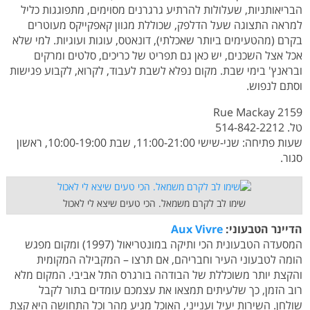
הבריאותניות, שעלולות להרתיע גרגרנים מסוימים, מתפוגגות כליל
למראה התצוגה שעל הדלפק, שכוללת מגוון קאפקייקס מעוטרים
בקרם (מהטעימים ביותר שאכלתי), דונאטס, עוגות ועוגיות. למי שלא
אכל אצל השכנים, יש כאן גם תפריט של כריכים, סלטים ומרקים
ובראנץ' בימי שבת. מקום נפלא לשבת לעבוד, לקרוא, לקבוע פגישות
וסתם לנפוש.
2159 Rue Mackay
טל. 514-842-2212
שעות פתיחה: שני-שישי 11:00-21:00, שבת 10:00-19:00, ראשון
סגור.
שימו לב לקרם משמאל. הכי טעים שיצא לי לאכול
הדיינר הטבעוני:
Aux Vivre
המסעדה הטבעונית הכי ותיקה במונטריאול (1997) ומקום מפגש
הומה לטבעוני העיר וחבריהם, אם תרצו – המקבילה המקומית
והקצת יותר משוכללת של הבודהה בורגרס התל אביבי. המקום מלא
רוב הזמן, כך שלעיתים תמצאו את עצמכם עומדים בתור לקבל
שולחן. השירות יעיל וענייני, האוכל מגיע מהר וכל התחושה היא קצת