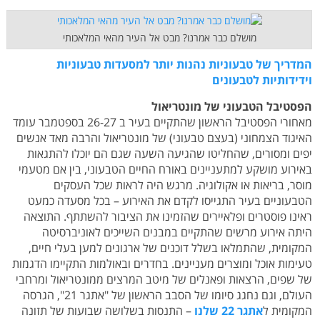
מושלם כבר אמרנו? מבט אל העיר מהאי המלאכותי
המדריך של טבעוניות נהנות יותר למסעדות טבעוניות
וידידותיות לטבעונים
הפסטיבל הטבעוני של מונטריאול
מאחורי הפסטיבל הראשון שהתקיים בעיר ב 26-27 בספטמבר עומד
האיגוד הצמחוני (בעצם טבעוני) של מונטריאול והרבה מאד אנשים
יפים ומסורים, שהחליטו שהגיעה השעה שגם הם יוכלו להתגאות
באירוע מושקע למתעניינים באורח החיים הטבעוני, בין אם מטעמי
מוסר, בריאות או אקולוגיה. מרגש היה לראות שכל העסקים
הטבעוניים בעיר התגייסו לקדם את האירוע – בכל מסעדה כמעט
ראינו פוסטרים ופלאיירים שהזמינו את הציבור להשתתף. התוצאה
היתה אירוע מרשים שהתקיים במבנים השייכים לאוניברסיטה
המקומית, שהתמלאו בשלל דוכנים של ארגונים למען בעלי חיים,
טעימות אוכל ומוצרים מעניינים. בחדרים ובאולמות התקיימו הדגמות
של שפים, הרצאות ופאנלים של מיטב המרצים ממונטריאול ומרחבי
העולם, וגם נחגג סיומו של הסבב הראשון של "אתגר 21", הגרסה
המקומית ל
אתגר 22 שלנו
– התנסות בשלושה שבועות של תזונה