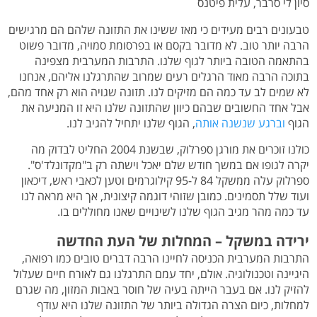
סיון לי סרבר, עלית פיטנס
טבעונים רבים מעידים כי מאז ששינו את התזונה שלהם הם מרגישים
הרבה יותר טוב. לא מדובר בקסם או בפרסומת סמויה, מדובר פשוט
בהתאמה הטובה ביותר לגוף שלנו. התרבות המערבית מצפינה
בתוכה הרבה מאוד הרגלים רעים שמרוב שהתרגלנו אליהם, אנחנו
לא שמים לב עד כמה הם מזיקים לנו. תזונה שגויה הוא רק אחד מהם,
אבל אחד החשובים שבהם כיוון שהתזונה שלנו היא זו המניעה את
הגוף
וברגע שנשנה אותה
, הגוף שלנו יתחיל להגיב לנו.
כולנו זוכרים את מורגן ספרלוק, שבשנת 2004 החליט לבדוק מה
יקרה לגופו אם במשך חודש שלם יאכל וישתה רק ב"מקדונלד'ס".
ספרלוק עלה ממשקל 84 ל-95 קילוגרמים וטען לכאבי ראש, דיכאון
ועוד שלל תסמינים. כמובן שזוהי דוגמה קיצונית, אך היא מראה לנו
עד כמה מהר מגיב הגוף שלנו לשינויים שאנו מחוללים בו.
ירידה במשקל – המחלות של העת החדשה
התרבות המערבית הכניסה לחיינו הרבה דברים טובים כמו רפואה,
היגיינה וטכנולוגיה. אולם, יחד עמם התרגלנו גם לאורח חיים שעלול
להזיק לנו. אם בעבר הייתה בעיה של חוסר באבות המזון, מה שגרם
למחלות, כיום הצרה הגדולה ביותר של התזונה שלנו היא עודף