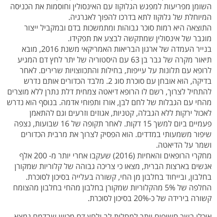
השומן מפריעות למפגש הגלוקוז עם האינסולין וחוסמות את הכניסה
המיוחלת של גלוקוז לתא בדרכו להפוך לאנרגיה.
התוצאה היא רמות סוכר גבוהות ומתמשכות בדם ובמקביל ייצור
מוגבר של אינסולין שמתקשה לבצע את תפקידו.
בנייר העמדה של ארגון הבריאות האמריקאי משנת 2016, מובא
תיאור מקרה של גבר בן 63 עם היסטוריה של יתר לחץ דם המגיע
לרופא עם תלונות על עייפות, בחילות והתכווצויות שרירים. לאחר
בדיקה, הוא אובחן עם סוכרת סוג 2. מלבד הכדורים אותם נדרש
להתחיל לצרוך, רשם לו הרופא דיאטה צמחית דלת נתרן ללא מוצרים
מהחי עם הגבלות של לחם לבן, אורז ותפוחי אדמה. בנוסף הוא נדרש
לאכול ירקות ללא הגבלה, קטניות, אגוזים וזרעים וגם להתאמן
פעמיים ביום למשך 15 דקות. לאחר תקופה של 16 שבועות, נצפה
שיפור משמעותי במדדים. הוא הפסיק לצרוך את מרבית הכדורים
ושמר על הדיאטה.
מחקרי הרופאים והאחיות (2016) שעקבו אחרי יותר מ- 200 אלף
אנשים בארצות הברית, מצאו כי צריכה גבוהה של קלוריות שמקורן
בחלבון, ובייחוד בחלבון מן החי, קשורה בעלייה בסיכון לסוכרת.
החלפה של 5% מהקלוריות שמקורן בחלבון מהחי בחלבון מהצומח
קשורה בירידה של כ-20% בסיכון לסוכרת.
אוכלי בשר חשופים יותר למחלות לב ולחץ דם מכיוון שבדמם נמצא