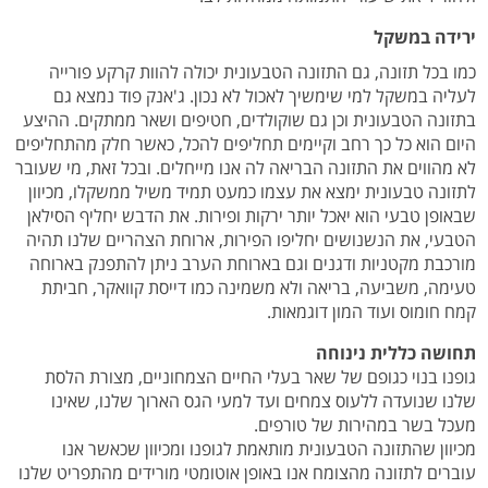
ירידה במשקל
כמו בכל תזונה, גם התזונה הטבעונית יכולה להוות קרקע פורייה
לעליה במשקל למי שימשיך לאכול לא נכון. ג'אנק פוד נמצא גם
בתזונה הטבעונית וכן גם שוקולדים, חטיפים ושאר ממתקים. ההיצע
היום הוא כל כך רחב וקיימים תחליפים להכל, כאשר חלק מהתחליפים
לא מהווים את התזונה הבריאה לה אנו מייחלים. ובכל זאת, מי שעובר
לתזונה טבעונית ימצא את עצמו כמעט תמיד משיל ממשקלו, מכיוון
שבאופן טבעי הוא יאכל יותר ירקות ופירות. את הדבש יחליף הסילאן
הטבעי, את הנשנושים יחליפו הפירות, ארוחת הצהריים שלנו תהיה
מורכבת מקטניות ודגנים וגם בארוחת הערב ניתן להתפנק בארוחה
טעימה, משביעה, בריאה ולא משמינה כמו דייסת קוואקר, חביתת
קמח חומוס ועוד המון דוגמאות.
תחושה כללית נינוחה
גופנו בנוי כגופם של שאר בעלי החיים הצמחוניים, מצורת הלסת
שלנו שנועדה ללעוס צמחים ועד למעי הגס הארוך שלנו, שאינו
מעכל בשר במהירות של טורפים.
מכיוון שהתזונה הטבעונית מותאמת לגופנו ומכיוון שכאשר אנו
עוברים לתזונה מהצומח אנו באופן אוטומטי מורידים מהתפריט שלנו