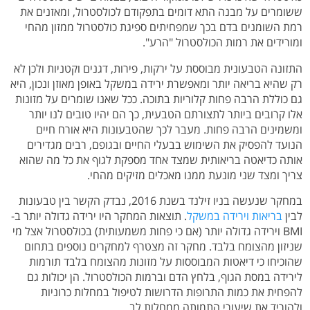
ששומרים על מבנה התא דומים בתפקודם לכולסטרול, ומאזנים את
רמת השומנים בדם בכך שמפחיתים ספיגת כולסטרול ממזון מהחי
ומורידים את רמות הכולסטרול "הרע".
התזונה הטבעונית מבוססת על ירקות, פירות, דגנים וקטניות ולכן לא
רק שהיא בריאה יותר ומאפשרת ירידה במשקל באופן מאוזן ונכון, היא
גם כוללת הרבה פחות קלוריות בתוכה. ככל שאנו שומרים על מזונות
אלו קרובים ביותר לתצורתם הטבעית, כך הם יהיו טובים לנו יותר
ומשמינים הרבה פחות. מעבר לכך שהטבעונות היא אורח חיים
הנועד להפסיק את השימוש בבעלי החיים ובגופם, רבים מגדירים
אותה כדיאטה בריאותית שמצד אחד מספקת לגוף את כל מה שהוא
צריך ומצד שני מונעת ממנו מאכלים מזיקים מהחי.
במחקר שנעשה בניו זילנד בשנת 2016, נבדק הקשר בין טבעונות
לבין
בריאות וירידה במשקל
. תוצאות המחקר היו ירידה גדולה יותר ב-
BMI וירידה גדולה יותר (אם כי פחות משמעותית) בכולסטרול אצל מי
שניזון מהצומח בלבד. מחקר זה מצטרף למחקרים נוספים בתחום
שהוכיחו כי דיאטות המבוססות על מזונות מהצומח בלבד תורמות
לירידה במסת הגוף, בלחץ הדם וברמות הכולסטרול. הן יכולות גם
להפחית את כמות התרופות הדרושות לטיפול במחלות כרוניות
ולהוריד את שיעורי התמותה ממחלות לב.