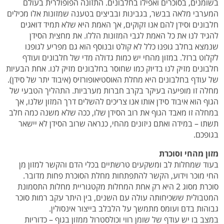
בשומנים, בסוכרים ואפילו בחלבונים. התזונה הפופולרית בעולם
המערבי מלאה בבשר, בגבינות ובביצים בטענה שמזונות אלו מכילים
חלבונים וסידן להם אנו זקוקים, אך האמת היא שלא תמיד דואגים
להגיד לנו את כל האמת לגבי המזונות הללו. את מחצית הסידן
שנמצא בחלב גופנו כלל לא קולט ובנוסף הוא גם מפריע לגופנו
לקלוט ברזל. במזון מהחי יש כמות גדולה מדי של חלבונים ועודף
חלבונים מזיק לנו בדיוק כמו שחוסר בחלבונים מזיק לנו. אחת הבעיות
של עודף בחלבונים היא מחלת האוסטיאופורזיס (איבוד יתר של סידן).
מחלה זו מופיעה בעיקר בקרב חברות מערביות. התהליך הטבעי של
הגוף הוא איבוד סידן אותו אנו צריכים להשלים דרך המזון שלנו, אך
במחלה זו מאבד הגוף את רוב הסידן שלו, ככה שלא משנה כמה חלב
תשתו – במידה ואתם ניזונים מהחי, כנראה שרוב הסידן לא יישאר
בגופכם.
מזון מהחי וסוכרת
בעוד שמחלות לב ומשקעים טרשתיים בכלי הדם והקשר למזון מן
החי מוכר וידוע, הקשר להתפתחות מחלת הסוכרת פחות מדובר.
סוכרת מסוג 2 היא רק אחת המחלות מקטגוריית מחלות התסמונת
המטבולית ששכיחותה עולה עם השנים, בין היתר עקב רמות סוכר
גבוהות בדם ועומס מתמשך על הלבלב בייצור אינסולין.
במצב בו יש עודף של שומן רווי וכולסטרול ממזון בגוף – כדוריות