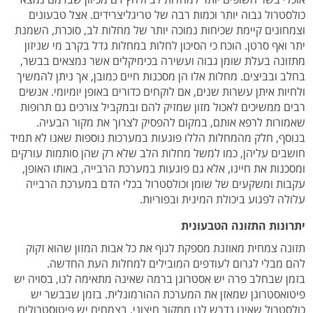
כולסטרול גבוה יותר וכמות רבה של טריגליצרידים. אצל טבעונים
וצמחונים קיימת שכיחות נמוכה יותר של מחלות לב, סוכרת, השמנת
יתר ואף סרטן. הוכח כי הסיכון לחלות במחלות גדל בקרב מי שניזון
מתזונה בעלת שומן גבוה ועשירה בכימיקלים אשר נמצאים בבשר,
בחלב ובביצים. מחלות אלו הן מסכנות חיים כמובן, אך ניתן להמשיך
ולחיות איתן עשרות שנים, אם לוקחים כדורים באופן יומיומי. אנשים
רבים ממשיכים לאכול מזון שמזיק להם ובמקביל צורכים גם תרופות
שאמורות לרפא אותם, במקום להפסיק לצרוך את מקור הבעיה.
בנוסף, חלק מהמחלות הללו פוגעות במערכות נוספות שאנו לא תמיד
חושבים עליהן, כמו למשל מחלות הלב שלא רק שהן סותמות עורקים
ומסכנות את חיינו, אלא גם פוגעות במערכת הרבייה, באותו האופן,
עקבות ומשקעים של שומן וכולסטרול בכלי הדם במערכת הרבייה
עלולה לפגוע ביכולת המינית ובפוריות.
יתרונות התזונה הטבעונית
תזונה צמחית מאוזנת מספקת לגוף את כל אבות המזון שהוא זקוק
להם מבלי לגרום לעודפים המובילים למחלות העת החדשה.
בזמן שבחלב פרה יש אסטרוגן ברמה שאינה מתאימה לנו, בסויה יש
פיטואסטרוגן שמאזן את המערכת ההורמונלית. בזמן שבבשר יש
כולסטרול שאינו נדרש לנו ממקור חיצוני, בצמחים יש פיטוסטרולים