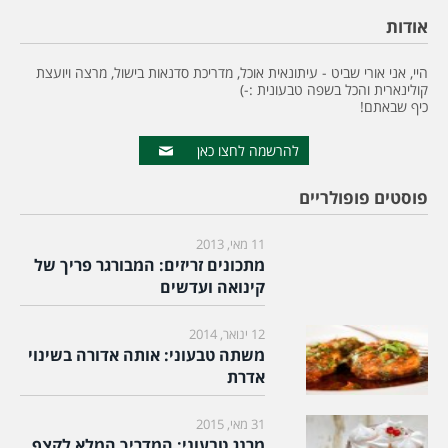
אודות
היי, אני אורי שביט - עיתונאית אוכל, מדריכת סדנאות בישול, מרצה ויועצת
קולינארית והכל בשפה טבעונית :-)
כיף שבאתם!
להרשמה לחצו כאן
פוסטים פופולריים
11 מאי, 2013
מתכונים זריזים: המבורגר פריך של
קינואה ועדשים
12 ינואר, 2014
משתה טבעוני: אותה אדורה בשינוי
אדרת
31 מאי, 2015
מרנג טבעוני: המדריך המלא לקצף