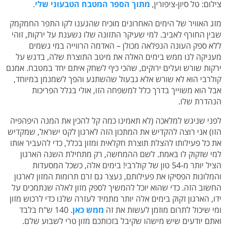
צילום: טל סיון-ציפורין,
מתוך הספר המטבח הטבעוני שלי
.
מזג האוויר של הימים האחרונים מוכיח שהגענו לקו התפר החמקמק
שבין החורף לאביב. למי שעיקר התזונה שלו נשענת על ירקות, זוהי
ללא ספק העונה הנפלאה מכולן – האדמה הרווייה במי גשמים
מעניקה לנו ממש בימים האלה את מיטב התוצרת שלה, בדגש על
ירקות שורש ועלים ירוקים, שהכי כיף לשחק איתם יחד במטבח. אמנם
קולרבי הוא לא שורש אלא גבעול שהשתגע והפך לשמנמן במיוחד,
אבל הוא משוייך בדרך כלל למשפחה הזו, אולי בגלל הפריכות
הנהדרת שלו.
לפני שניגש למלאכה (לא תאמינו כמה קל להכין את המנה היפהפיה
הזו) אני רוצה להקדיש את המתכון הזה לארגון לקט ישראל, שמקדיש
את כל פעילותו להצלת תוצרת חקלאית ומזון בכלל, כדי להעביר אותו
למי שזקוק לו באמת. לשם ההמחשה, רק מתחילת השנה הארגון
הציל יותר מ-54 טון של קולרבי! בימים אלה, כשכל המסעדות
והמלונות הפסיקו את פעילותם, נעצר גם זרם תרומות המזון לארגון
החשוב הזה. כדי שהוא יוכל להמשיך לספק מזון לאלה שנתמכים על
ידו, הארגון זקוק בימים אלה יותר מתמיד לעזרה שלנו כדי לרכוש מזון
ומי שיכול לתרום מוזמן לעשות את זה
ממש כאן
. 140 ש"ח בלבד
ואתם יודעים שיש מישהו שקיבל בזכותכם מזון טרי לשבוע שלם.