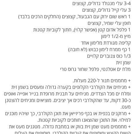
3-4 עלי מנגולד גדולים, קצוצים
3 עלי קייל גדולים, קצוצים
1 ראש שום ירוק עם הגבעול, קצוצים (החלקים הרכים בלבד)
חופן עלי שמיר, קצוצים
1 פלפל אדום קטן (אפשר קלוי), חתוך לקוביות קטנות
מיץ מ-1/2 לימון
קליפה מגורדת מלימון אחד
1 כף ממרח לימון כבוש (לא חובה)
1/3 כוס צנוברים קלויים
שמן זית
מלח ים אטלנטי, פלפל שחור גרוס טרי
+ מחממים תנור ל-220 מעלות.
+ מניחים את הקולרבי הקלופים בקערה גדולה ומעסים בשמן זית
ומלח ים מכל הצדדים. מניחים על תבנית מרופדת בנייר אפייה ואופים
כ-30 דקות, עד שהקולרבי רכים אך יציבים. מוציאים ומניחים להצטנן
מעט.
+ מרוקנים בכפית או בכף פריזייאן את תוכן הקולרבי, כך שיהיו מוכנים
למילוי. את התוכן שהוצאנו חותכים לקוביות קטנות.
+ מחממים מעט שמן זית בווק או במחבת גדולה. מטגנים מעט את
השום הקצוץ ומוסיפים את קוביות הקולרבי. מוסיפים את העלים