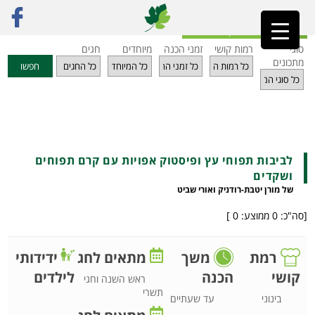
ראשי
»
מתכונים
»
מתוקים
»
לביבות תפוחי עץ ופיסטוק אפויות עם קרם תפוחים ושקדים
חזרה לאינדקס מתכונים
סוגי
רמות קושי
זמני הכנה
מיוחדים
חגים
מתכונים
חפשו
לביבות תפוחי עץ ופיסטוק אפויות עם קרם תפוחים
ושקדים
של מורן יטבת-רודניק ואורי שביט
[סה"כ:
0
ממוצע:
0
]
רמת
משך
מתאים לחג
ידידותי
לילדים
קושי
הכנה
ראש השנה וחגי
תשרי
בינוני
עד שעתיים