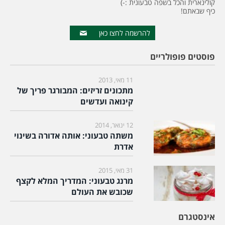
קולינארית והכל בשפה טבעונית :-)
כיף שבאתם!
להרשמה לחצו כאן
פוסטים פופולריים
11 מאי, 2013
מתכונים זריזים: המבורגר פריך של
קינואה ועדשים
12 ינואר, 2014
משתה טבעוני: אותה אדורה בשינוי
אדרת
31 מאי, 2015
מרנג טבעוני: המדריך המלא לקצף
שכובש את העולם
אינסטגרם