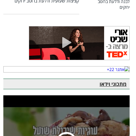
קציצות שעועית ודלעת ברוטב ירוקים
מתכוני וידאו