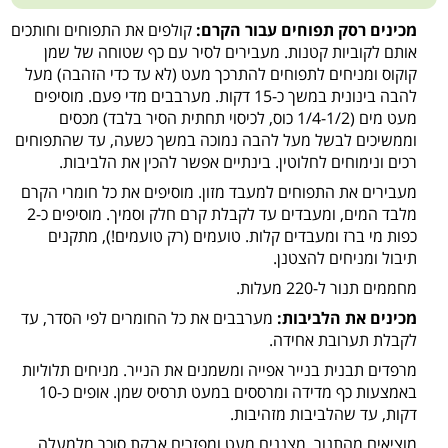
מכינים רסק תפוחים עבור הקרם:
קולפים את התפוחים וחותכים
אותם לקוביות קטנות. מעבירים לסיר עם כף שטוחה של שמן
קוקוס ומניחים לתפוחים להתרכך מעט (לא עד כדי הזהבה) מעל
להבה בינונית במשך כ-15 דקות. מערבבים מדי פעם. מוסיפים
מעט מים (1/4-1/2 כוס, לכיסוי תחתית הסיר בלבד) מכסים
וממשיכים לבשל מעל להבה נמוכה במשך כשעה, עד שהתפוחים
רכים ונימוחים לחלוטין. בינתיים אפשר להכין את הלביבות.
מעבירים את התפוחים למעבד מזון. מוסיפים את כל חומרי הקרם
מלבד המים, ומעבדים עד לקבלת קרם חלק וסמיך. מוסיפים כ-2
כפות מי ברז ומעבדים קלות. טועמים (רק טועמים!), מתקנים
תיבול ומניחים להצטנן.
מחממים תנור ל-220 מעלות.
מכינים את הלביבות:
מערבבים את כל החומרים לפי הסדר, עד
לקבלת תערובת אחידה.
מרפדים תבנית בנייר אפייה ומשמנים את הנייר. מניחים תלוליות
באמצעות כף מדידה ומרססים במעט תרסיס שמן. אופים כ-10
דקות, עד שהלביבות מזהיבות.
מוציאים מהתנור, מצננים מעט ומפזרים אבקת סוכר מלמעלה.