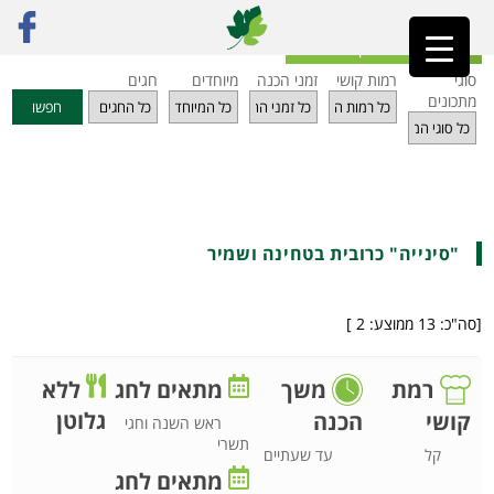
ראשי
»
מתכונים
»
ירקות
»
"סינייה" כרובית בטחינה ושמיר
חזרה לאינדקס מתכונים
סוגי
רמות קושי
זמני הכנה
מיוחדים
חגים
מתכונים
חפשו
"סינייה" כרובית בטחינה ושמיר
[סה"כ:
13
ממוצע:
2
]
רמת
משך
מתאים לחג
ללא
גלוטן
קושי
הכנה
ראש השנה וחגי
תשרי
קל
עד שעתיים
מתאים לחג