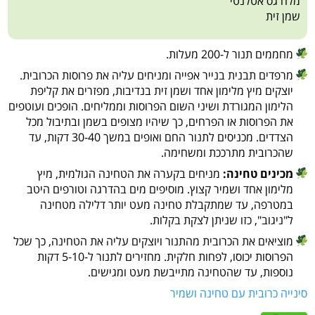
מלח גס אטלנטי
שמן זית
מחממים תנור ל-200 מעלות.
מרפדים תבנית בנייר אפייה ומניחים עליה את פרוסות הכרובית.
יוצקים מיץ מלימון אחד ושמן זית בנדיבות, מפזרים את קליפת
הלימון המגורדת ושיני השום הפרוסות וממליחים. הופכים ועוטפים
את הפרוסות או הפרחים, כך שיהיו מצופים בשמן ובתיבול מכל
הצדדים. מכניסים לתנור החם ואופים במשך 30-40 דקות, עד
שהכרובית מתרככת ומשחימה.
מכינים טחינה:
מניחים בקערה את הטחינה הגולמית, מיץ
מלימון אחד ושמיר קצוץ. מוסיפים מים בהדרגה וטורפים היטב
במטרפה, עד שמתקבלת טחינה מעט יותר דלילה מטחינה
ל"ניגוב", כזו שניתן לצקת בקלות.
מוציאים את הכרובית מהתנור ויוצקים עליה את הטחינה, כך שכל
הפרוסות יכוסו, לפחות חלקית. מחזירים לתנור ל-5-10 דקות
נוספות, עד שהטחינה מתייבשת מעט ומגישים.
סינייה כרובית עם טחינה ושמיר