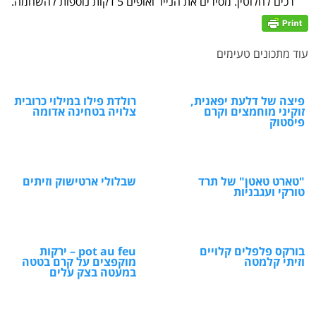
רכים לחלוטין. מסירים את הנייר ואופים 5 דקות נוספות להשחמה.
עוד מתכונים טעימים
פיצה של דלעת יפאנית,
רולדת פילו במילוי כרובית
זוקיני מוחמצים וקרם
צלויה בטחינה אדומה
פיסטוק
"טארט טאטן" של תרד
שבלולי ארטישוק וזיתים
טורקי ועגבניות
בורקס פלפלים קלויים
pot au feu – ירקות
וזיתי קלמטה
מוקפצים על קרם בטטה
במעטה בצק עלים