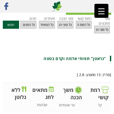
ראשי
»
מתכונים
»
מאפים
»
"גראטן" תפוחי אדמה וקרם בטטה
חזרה לאינדקס מתכונים
סוגי
רמות קושי
זמני הכנה
מיוחדים
חגים
מתכונים
חפשו
"גראטן" תפוחי אדמה וקרם בטטה
[סה"כ:
13
ממוצע:
2.8
]
רמת
משך
מתאים
ללא
לחג
גלוטן
קושי
הכנה
שבועות
קל
עד שעתיים