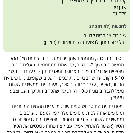
קליפה מגורדת ומיץ טרי מחצי לימון
שמן זית
מלח גס
להגשה (לא חובה):
1/2 כוס צנוברים קלויים
בצל ירוק חתוך לרצועות דקות וארוכות (ז'וליין)
בסיר רחב וכבד, מחממים שמן זית ומטגנים בו את תרמילי ההל
המעוכים במשך 1-2 דקות, עד שהם מתחממים ומעלים ניחוח.
מוסיפים את כל הבצלים הפרוסים ומאדים תוך כדי ערבוב במשך
5-10 דקות, עד שהבצלים מתרככים והופכים שקופים. מוסיפים את
הכרוב, הצ'ילי, עלי המרווה והסוכר, מערבבים וממשיכים לאדות
מעל להבה בינונית כ-10 דקות, עד שהכרוב מתרכך מעט וצבעו
מעמיק.
מסננים את החיטה ושוטפים שוב, מנערים מהמים המיותרים
ומוסיפים אותה לסיר. מוסיפים מלח לפי הטעם, מערבבים
וממשיכים לאדות כ-5 דקות נוספות. מוסיפים מים לכיסוי תכולת
הסיר (אפשר להתחיל אפילו עם קצת פחות), מכסים את הסיר
חלקית ומבשלים מעל להבה בינונית-נמוכה כ-60 דקות, עד שכל