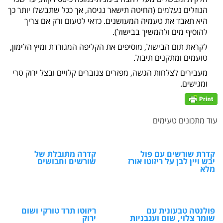
הנוזלים נעלמים (החיטה תישאר נגיסה, אך ככל שתבשלו יותר כך
היא תאבד את טעמיה המעושנים. כדאי לטעום ורק אם צריך
להוסיף מים ולהמשיך בבישול).
לקראת תום הבישול, מוסיפים את הקליפה המגורדת ומיץ הלימון,
טועמים ומתקנים תיבול.
מעבירים לצלחות הגשה, מפזרים צנוברים קלויים ובצל ירוק טרי
ומגישים.
עוד מתכונים טעימים
קדרת שורשים עם פול
קדרה מתובלת של
יבש ויין לבן על ריזוטו אורז
שורשים וחבושים
מלא
פולנטה טבעונית עם
ריזוטו תרד טורקי ושום
שומר צלוי, שום ועגבניות
ירוק