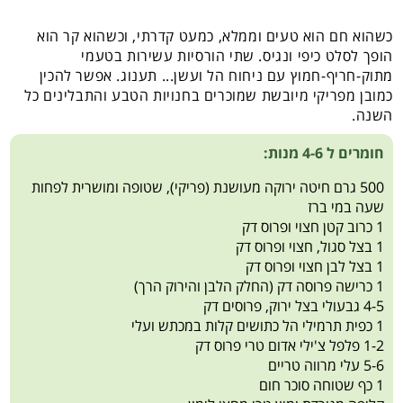
כשהוא חם הוא טעים וממלא, כמעט קדרתי, וכשהוא קר הוא
הופך לסלט כיפי ונגיס. שתי הורסיות עשירות בטעמי
מתוק-חריף-חמוץ עם ניחוח הל ועשן... תענוג. אפשר להכין
כמובן מפריקי מיובשת שמוכרים בחנויות הטבע והתבלינים כל
השנה.
חומרים ל 4-6 מנות:
500 גרם חיטה ירוקה מעושנת (פריקי), שטופה ומושרית לפחות
שעה במי ברז
1 כרוב קטן חצוי ופרוס דק
1 בצל סגול, חצוי ופרוס דק
1 בצל לבן חצוי ופרוס דק
1 כרישה פרוסה דק (החלק הלבן והירוק הרך)
4-5 גבעולי בצל ירוק, פרוסים דק
1 כפית תרמילי הל כתושים קלות במכתש ועלי
1-2 פלפל צ'ילי אדום טרי פרוס דק
5-6 עלי מרווה טריים
1 כף שטוחה סוכר חום