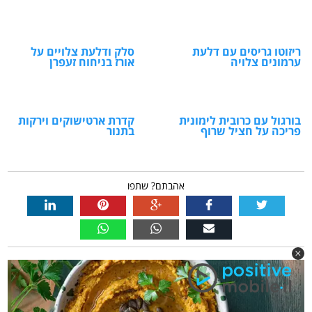
ריזוטו גריסים עם דלעת
סלק ודלעת צלויים על
ערמונים צלויה
אורז בניחוח זעפרן
בורגול עם כרובית לימונית
קדרת ארטישוקים וירקות
פריכה על חציל שרוף
בתנור
אהבתם? שתפו