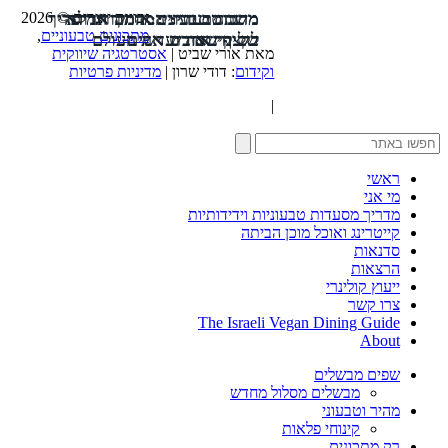
זכויות יוצרים © 2026
מרנג טבעוני: המדריך המלא
משתה טבעוני: אותה אדורה
מתכונים זריזים: המבורגר פריך
מתכונים טבעוניים
,
בשינוי אדרת
של קינואה ועדשים
לקצף שכובש את העולם
מאת אורי שביט |
אסטרטגיה שיווקית
וקידום
: דודי שרון |
מדיניות פרטיות
|
ראשי
מי אני
מדריך מסעדות טבעוניות וידידותיות
קייטרינג ואוכל מוכן הביתה
סדנאות
הרצאות
ייעוץ קולינרי
צרו קשר
The Israeli Vegan Dining Guide
About
שפים מבשלים
מבשלים מסלול מחדש
מהיר וטבעוני
קינוחי פלאות
רק מתכונים