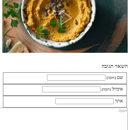
השאר תגובה
שם
(חובה)
אימייל
(חובה)
אתר