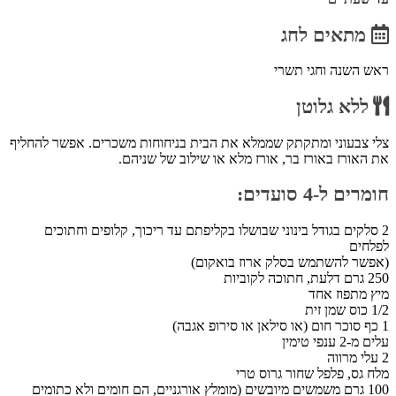
מתאים לחג
ראש השנה וחגי תשרי
ללא גלוטן
צלי צבעוני ומתקתק שממלא את הבית בניחוחות משכרים. אפשר להחליף
את האורז באורז בר, אורז מלא או שילוב של שניהם.
חומרים ל-4 סועדים:
2 סלקים בגודל בינוני שבושלו בקליפתם עד ריכוך, קלופים וחתוכים
לפלחים
(אפשר להשתמש בסלק ארוז בואקום)
250 גרם דלעת, חתוכה לקוביות
מיץ מתפוז אחד
1/2 כוס שמן זית
1 כף סוכר חום (או סילאן או סירופ אגבה)
עלים מ-2 ענפי טימין
2 עלי מרווה
מלח גס, פלפל שחור גרוס טרי
100 גרם משמשים מיובשים (מומלץ אורגניים, הם חומים ולא כתומים