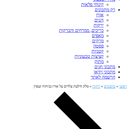
קינוחי פלאות
רק מתכונים
אורז
דגנים
ירקות
כריכים, ממרחים והברקות
מאפים
מרקים
פסטה
קטניות
קציצות טבעוניות
מתוק
מתכוני חגים
מתכוני וידאו
הרשמה לאתר
ראשי
»
מתכונים
»
ירקות
»
סלק ודלעת צלויים על אורז בניחוח זעפרן