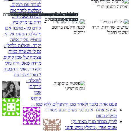
לעבוד עם בצקים.
ממליצה לקרר את
הכל 10: סיפורים מהחיים בלי מתכונים
שוקולד זה טבעוני
הטיסה אל ארץ הטבעונים
"חומוס" גזר ועדשים כתומות
סופגניות טבעוניות של דודי שרון
פשטידה טבעונית: ארוחה בתבנית
מתכונים זריזים: המבורגר פריך של
מרנג טבעוני: המדריך המלא לקצף
מגולגלות: עוגיות תמרים בלי תמרים
קציצות שעועית ודלעת ברוטב ירוקים
טופו זה החיים - מתכונים מעולים עם
הצבע של הטבע: חומוס ירקות צבעוני
מלכת השולחן: כרובית שלמה ממולאת
עוגיות m&m - עוגיות עדשים צבעוניות
דלורית ממולאת בעדשים שחורות ותרד
משתה טבעוני: אותה אדורה בשינוי אדרת
הבית היטב :-) ...
טופו
טבעוניות
בתרד ואפונה
קינואה ועדשים
שכובש את העולם
רוית גני מרקוביץ:
קודם כל - מתכון אכן
מושלם. הטעם אלוהי.
סחטיין עליך אשה
יקרה. שאלות כלהלן :
גם לי נשארה כמות
עצומה של שמן קוקוס.
מוודה שאכן היה נוזלי
ולא רך. אולי זו הבעיה
? ואכן מצטרפת
לשאלה :
מריחת
שמן
קוקוס
פעם אחת בלבד ולאחר מכן הקיפולים ללא שמן ...
אליהו:
אחלה אוכל נקי טעים הגיע מסודר
ממליץ בחום
לירון:
מבחר מגוון מאוד נקי
טעים וטרי , מומלץ ממש נהננו