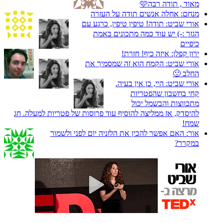
מאוד , תודה רבה🩷
מנחם:
אחלה אנשים תודה על העזרה
אורי שביט:
תודה! טיפין טיפין, כרגע עם
הגזר :-) יש עוד כמה מתכונים באמת
כיפיים
ירון קפלן:
איזה כיף! חזרת!
אורי שביט:
הקמח הוא זה שמסמיך את
החלב 🙂
אורי שביט:
היי, כן אין בעיה.
קחי בחשבון שהפטריות
מתכווצות והבשמל יכול
להיסדק, אז ממליצה להוסיף עוד פרוסות של פטריות למעלה. חג
שמח!
אור:
האם אפשר להכין את הלזניה יום לפני ולשמור
במקרר?