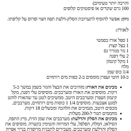
והרבה יותר טעימים)
100 גרם שקדים או פיסטוקים קלופים
גיוון:
אפשר להוסיף לתערובת הסלק-דלעת תפוז חצוי ופרוס על קליפתו.
לאורז:
1 ספל אורז בסמטי
1 בצל קצוץ
1 גזר מגורר גס
2 עלי דפנה
1 מקל קינמון
מלח
1/4 כוס שמן
כ-10 חוטי זעפרן מומסים ב-2 כפות מים רותחים
מכינים את האורז:
מזהיבים את הבצל והגזר בשמן במשך כ-5
דקות. מוסיפים את האורז ומערבבים. מוסיפים עלי דפנה, מקל
קינמון וזעפרן ומערבבים היטב. ממשיכים לטגן עד שהאורז לוהט
למגע אצבעות. מוסיפים 1/4 1 כוסות מים רותחים, מערבבים,
מכסים היטב, מנמיכים את הלהבה ומבשלים 18 דקות.
מחממים תנור ל-200 מעלות.
מכינים את הסלק והדלעת:
מערבבים את שמן הזית, מיץ התפוז,
הסילאן, המלח, הפלפל, עלי המרווה והטימין בקערה. מוסיפים את
הסלק והדלעת ומערבבים. מעבירים לתבנית מרופדת בנייר אפייה