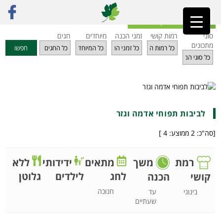
ראשי
»
מתכונים
»
קציצות ולביבות
»
לביבות תפוחי אדמה וגזר
חזרה לאינדקס מתכונים
סוגי
רמות קושי
זמני הכנה
מיוחדים
חגים
מתכונים
חפשו
לביבות תפוחי אדמה וגזר
[סה"כ:
2
ממוצע:
4
]
רמת
משך
מתאים
ידידותי
ללא
לחג
לילדים
גלוטן
קושי
הכנה
חנוכה
בינוני
עד
שעתיים