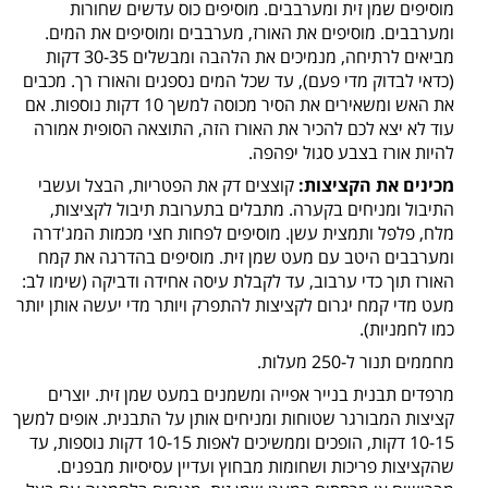
מוסיפים שמן זית ומערבבים. מוסיפים כוס עדשים שחורות
ומערבבים. מוסיפים את האורז, מערבבים ומוסיפים את המים.
מביאים לרתיחה, מנמיכים את הלהבה ומבשלים 30-35 דקות
(כדאי לבדוק מדי פעם), עד שכל המים נספגים והאורז רך. מכבים
את האש ומשאירים את הסיר מכוסה למשך 10 דקות נוספות. אם
עוד לא יצא לכם להכיר את האורז הזה, התוצאה הסופית אמורה
להיות אורז בצבע סגול יפהפה.
מכינים את הקציצות:
קוצצים דק את הפטריות, הבצל ועשבי
התיבול ומניחים בקערה. מתבלים בתערובת תיבול לקציצות,
מלח, פלפל ותמצית עשן. מוסיפים לפחות חצי מכמות המג'דרה
ומערבבים היטב עם מעט שמן זית. מוסיפים בהדרגה את קמח
האורז תוך כדי ערבוב, עד לקבלת עיסה אחידה ודביקה (שימו לב:
מעט מדי קמח יגרום לקציצות להתפרק ויותר מדי יעשה אותן יותר
כמו לחמניות).
מחממים תנור ל-250 מעלות.
מרפדים תבנית בנייר אפייה ומשמנים במעט שמן זית. יוצרים
קציצות המבורגר שטוחות ומניחים אותן על התבנית. אופים למשך
10-15 דקות, הופכים וממשיכים לאפות 10-15 דקות נוספות, עד
שהקציצות פריכות ושחומות מבחוץ ועדיין עסיסיות מבפנים.