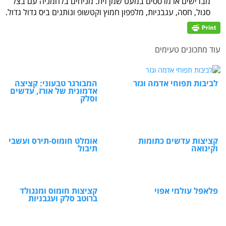
מברישים או מרססים במעט שמן זית. מניחים בלחמניה עם בצל
סגול, חסה, עגבניות, מלפפון חמוץ וקטשופ ונותנים ביס גדול גדול.
עוד מתכונים טעימים
לביבות תפוחי אדמה וגזר
המבורגר טבעוני: קציצה
אדמונית של אורז, עדשים
וסלק
קציצות עדשים כתומות
אומלט חומוס-תירס ועשבי
וקינואה
תיבול
פלאפל עולמי אפוי
קציצות חומוס ומנגולד
ברוטב סלק ועגבניות