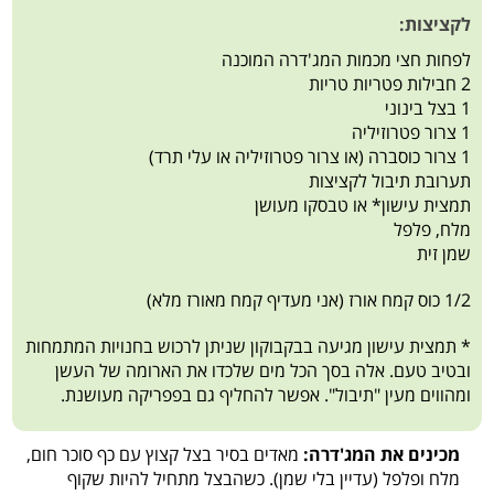
לקציצות:
לפחות חצי מכמות המג'דרה המוכנה
2 חבילות פטריות טריות
1 בצל בינוני
1 צרור פטרוזיליה
1 צרור כוסברה (או צרור פטרוזיליה או עלי תרד)
תערובת תיבול לקציצות
תמצית עישון* או טבסקו מעושן
מלח, פלפל
שמן זית
1/2 כוס קמח אורז (אני מעדיף קמח מאורז מלא)
* תמצית עישון מגיעה בבקבוקון שניתן לרכוש בחנויות המתמחות
ובטיב טעם. אלה בסך הכל מים שלכדו את הארומה של העשן
ומהווים מעין "תיבול". אפשר להחליף גם בפפריקה מעושנת.
מכינים את המג'דרה:
מאדים בסיר בצל קצוץ עם כף סוכר חום,
מלח ופלפל (עדיין בלי שמן). כשהבצל מתחיל להיות שקוף