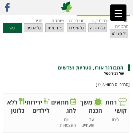
ראשי
»
מתכונים
»
קציצות ולביבות
»
המבורגר אורז, פטריות ועדשים
חזרה לאינדקס מתכונים
סוגי
רמות קושי
זמני הכנה
מיוחדים
חגים
מתכונים
חפשו
המבורגר אורז, פטריות ועדשים
של רביד פטל
[סה"כ:
0
ממוצע:
0
]
רמת
משך
מתאים
ידידותי
ללא
לחג
לילדים
גלוטן
קושי
הכנה
יום
בינוני
עד
העצמאות
שעתיים