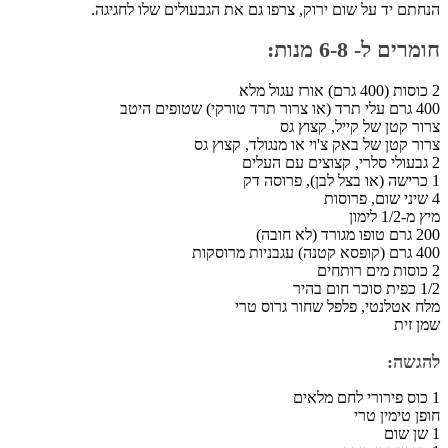
הנחתם יד על שום ירוק, צרפו גם את הגבעולים שלו לחגיגה.
חומרים ל- 6-8 מנות:
2 כוסות (400 גרם) אורז עגול מלא
400 גרם עלי תרד (או צרור תרד טורקי) שטופים היטב
צרור קטן של קייל, קצוץ גס
צרור קטן של באק צ'וי או מנגולד, קצוץ גס
2 גבעולי סלרי, קצוצים עם העלים
1 כרישה (או בצל לבן), פרוסה דק
4 שיני שום, פרוסות
מיץ מ-1/2 לימון
200 גרם טופו מגורד (לא חובה)
400 גרם (קופסא קטנה) עגבניות מרוסקות
2 כוסות מים רותחים
1/2 כפית סוכר חום בהיר
מלח אטלנטי, פלפל שחור גרוס טרי
שמן זית
להגשה:
1 כוס פירורי לחם מלאים
חופן טימין טרי
1 שן שום