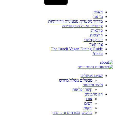
ראשי
מי אני
מדריך מסעדות טבעוניות וידידותיות
קייטרינג ואוכל מוכן הביתה
סדנאות
הרצאות
ייעוץ קולינרי
צרו קשר
The Israeli Vegan Dining Guide
About
שפים מבשלים
מבשלים מסלול מחדש
מהיר וטבעוני
קינוחי פלאות
רק מתכונים
אורז
דגנים
ירקות
כריכים, ממרחים והברקות