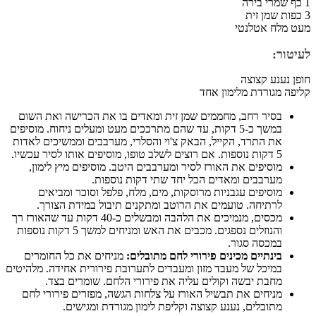
1 כף שמרי בירה
3 כפות שמן זית
מעט מלח אטלנטי
לעיטור:
חופן נענע קצוצה
קליפה מגורדת מלימון אחד
בסיר רחב, מחממים שמן זית ומאדים בו את הכרישה ואת השום
במשך כ-5 דקות, עד שהם מתרככים מעט ומעלים ניחוח. מוסיפים
את התרד, הקייל, הבאק צ'וי והסלרי, מערבבים וממשיכים לאדות
5 דקות נוספות. אם רוצים לשלב טופו, מוסיפים אותו לסיר עכשיו.
מוסיפים את האורז לסיר ומערבבים היטב. מוסיפים מיץ לימון,
מערבבים ומאדים הכל יחד שתי דקות נוספות.
מוסיפים עגבניות מרוסקות, מים, מלח, פלפל וסוכר ומביאים
לרתיחה. טועמים את הרוטב ומתקנים תיבול במידת הצורך.
מכסים, מנמיכים את הלהבה ומבשלים כ-40 דקות עד שהאורז רך
והנוזלים נספגים. מכבים את האש ומניחים למשך 5 דקות נוספות
במכסה סגור.
בינתיים מכינים פירורי לחם מתובלים:
מניחים את כל החומרים
במיכל של מעבד מזון ומעבדים לתערובת פירורית אחידה. מלהיטים
מחבת יבשה וקולים עליה את פירורי הלחם. שומרים בצד.
מניחים את תבשיל האורז על צלחות הגשה, מפזרים פירורי לחם
מתובלים, נענע קצוצה וקליפת לימון מגורדת ומגישים.