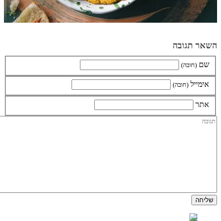
השאר תגובה
שם
(חובה)
אימייל
(חובה)
אתר