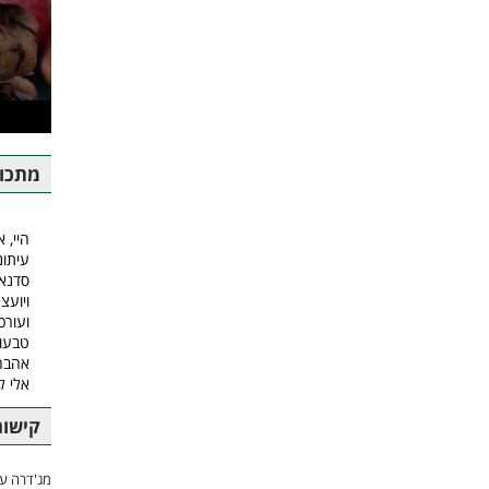
מתכונ
היי, א
עיתונ
סדנאו
ויועצ
ועורכ
טבעונ
אהבה.
אלי 
קישור
מג'דרה עם