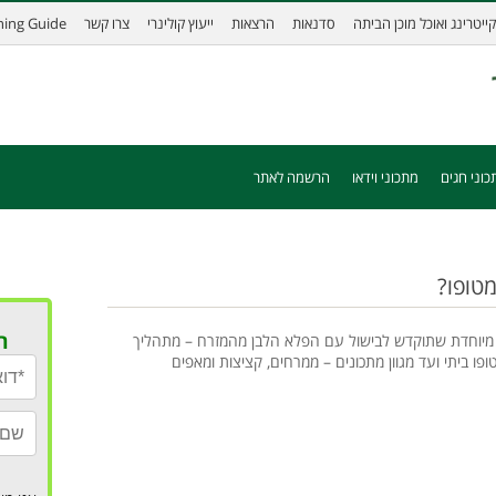
קייטרינג ואוכל מוכן הביתה
סדנאות
הרצאות
ייעוץ קולינרי
צרו קשר
ining Guide
כוני חגים
מתכוני וידאו
הרשמה לאתר
מטופו?
ר
מיוחדת שתוקדש לבישול עם הפלא הלבן מהמזרח – מתהליך
ו ביתי ועד מגוון מתכונים – ממרחים, קציצות ומאפים