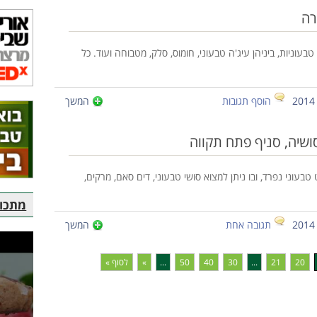
רה
 טבעוניות, ביניהן עיג'ה טבעוני, חומוס, סלק, מטבוחה ועוד. כל
הוסף תגובות
המשך
סושיה, סניף פתח תקווה
וני נפרד, ובו ניתן למצוא סושי טבעוני, דים סאם, מרקים,
מתכוני
תגובה אחת
המשך
20
21
...
30
40
50
...
»
לסוף »