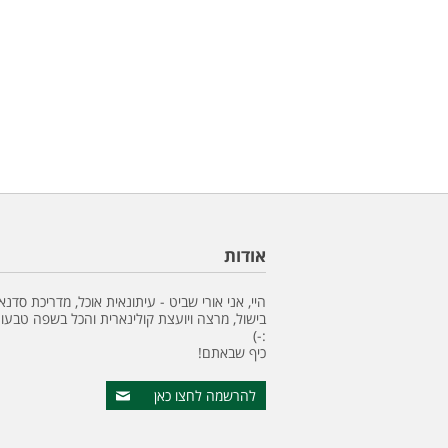
אודות
היי, אני אורי שביט - עיתונאית אוכל, מדריכת סדנא
בישול, מרצה ויועצת קולינארית והכל בשפה טבעונ
:-)
כיף שבאתם!
להרשמה לחצו כאן