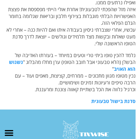
ואפילו נרתעים ממנו.
איזה מזל שהפכתי לטבעונית! אחרת אולי הייתי מפספסת את פצצת
האפשרויות הבלתי מוגבלות בצירוף חלבון ובריאות שגלומה בחומר
הגלם הפלאי הזה.
עכשיו, אחרי שצברתי ניסיון בעבודה איתו ואם להיות כנה – אחרי לא
מעט שאלות ובקשות מצד תלמידים וגולשים – יוצאת לדרך סדנת
הטופו הראשונה שלי.
נלמד להכין טופו ביתי טרי וטעים במיוחד – בעזרתו האדיבה של
הבשלן (הלא טבעוני אבל חובב הטופו) ערן מחלו מהבלוג "
נשנוש
הוא האויב
"
נכין מטופו מגוון מתכונים – ממרחים, קציצות, מאפים ועוד – עם
הרבה טיפים ורעיונות זמינים ושימושיים.
וכרגיל נלווה את הכל בשתיית קאווה צוננת ומרעננת.
סדנת בישול טבעונית