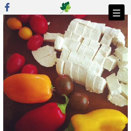
ראשי
»
פוסט נבחר
»
סדנת בישול טבעונית – מי מפחד מטופו?