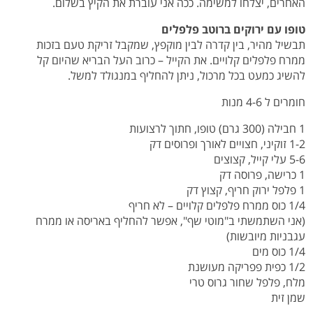
האחרים, יצלחו למשימה. ככה אני עוברת את הקיץ בשלום.
טופו עם ירוקים ברוטב פלפלים
תבשיל מהיר, בין קדרה לבין מוקפץ, שמקבל זריקת טעם בזכות
ממרח פלפלים קלויים. את הקייל – כרוב העל הבריא שהיום קל
להשיג כמעט בכל מרכול, ניתן להחליף במנגולד למשל.
חומרים ל 4-6 מנות
1 חבילה (300 גרם) טופו, חתוך לרצועות
1-2 זוקיני, חצויים לאורך ופרוסים דק
5-6 עלי קייל, קצוצים
1 כרישה, פרוסה דק
1 פלפל ירוק חריף, קצוץ דק
1/4 כוס ממרח פלפלים קלויים – לא חריף
(אני השתמשתי ב"מוטי שף", אפשר להחליף באריסה או ממרח
עגבניות מיובשות)
1/4 כוס מים
1/2 כפית פפריקה מעושנת
מלח, פלפל שחור גרוס טרי
שמן זית