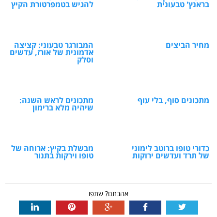
בראנץ' טבעונית
להגיש בטמפרטורת הקיץ
מחיר הביצים
המבורגר טבעוני: קציצה
אדמונית של אורז, עדשים
וסלק
מתכונים סוף, בלי עוף
מתכונים לראש השנה:
שיהיה מלא ברימון
כדורי טופו ברוטב לימוני
מבשלת בקיץ: ארוחה של
של תרד ועדשים ירוקות
טופו וירקות בתנור
אהבתם? שתפו