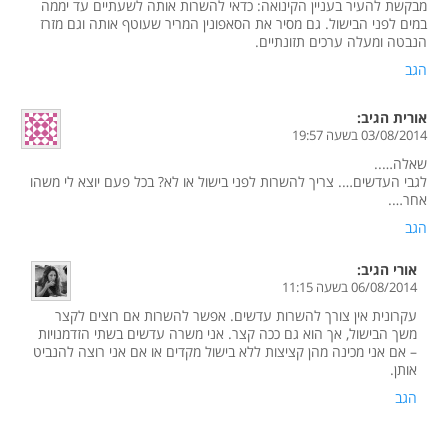
מבקשת להעיר בעניין הקינואה: כדאי להשרות אותה לשעתיים עד יממה
במים לפני הבישול. גם מסיר את הסאפונין המריר שעוטף אותה וגם מזרז
הנבטה ומעלה ערכים תזונתיים.
הגב
אורית
הגיב:
03/08/2014 בשעה 19:57
שאלה…..
לגבי העדשים…. צריך להשרות לפני בישול או לא? בכל פעם יוצא לי משהו
אחר….
הגב
אורי
הגיב:
06/08/2014 בשעה 11:15
עקרונית אין צורך להשרות עדשים. אפשר להשרות אם רוצים לקצר
משך הבישול, אך הוא גם ככה קצר. אני משרה עדשים בשתי הזדמנויות
– אם אני מכינה מהן קציצות ללא בישול מקדים או אם אני רוצה להנביט
אותן.
הגב