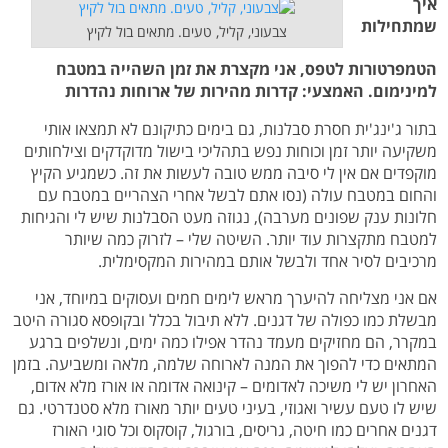
איך
שמתחילות
צבעוני, קליל, טעים. מתאים בול לקיץ
הטמפרטורות לטפס, אני מקצרת את זמן השהייה במטבח
למינימום. האמצעי: קדרות מהירות של ארוחות נהדרות
בתור ג'ינג'ית חסרת סבלנות, גם בימים כתיקונם לא תמצאו אותי
משקיעה יותר זמן וכוחות נפש בתהליכי בישול מדוקדקים וצילחותים
מוקפדים אם אין לי סיבה ממש טובה לעשות את זה. כשמגיע הקיץ
והחום במטבח עולה (נסו אתם לבשל אחרי הצהריים במטבח עם
חלונות ענק שפונים מערבה), נגוזה מעט הסבלנות שיש לי והגיחות
למטבח מתקצרות עוד יותר. השיטה שלי – לזרוק כמה שיותר
מרכיבים לסיר אחד ולבשל אותם במהירות המקסימלית.
אם אני מצליחה להיערך מראש לימים חמים ועסוקים במיוחד, אני
מבשלת כמו כפולה של דגנים. ללא תיבול בכלל ובקופסא סגורה היטב
במקרר, הם מחזיקים מעמד נהדר אפילו כמה ימים, ונשלפים ברגע
המתאים כדי להפוך את המנה לארוחה שלמה, מלאה ומשביעה. בזמן
האחרון יש לי משיכה לאדומים – קינואה אדומה או אורז מלא אדום,
שיש לו טעם עשיר ואגוזי, בעיני טעים יותר מאורז מלא סטנדרטי. גם
דגנים אחרים כמו חיטה, גריסים, בורגול, קוסקוס וכל סוגי האורז