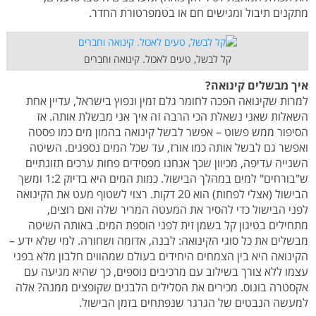
מתקנים תיבול ומגישים חם או בטמפרטורת החדר.
קל לבשל, טעים לאכול. קינואה וחברים
איך מבשלים קינואה?
למרות שקינואה הפכה לחומר גלם זמין ונפוץ בישראל, עדיין אחת
השאלות שאני נשאלת הכי הרבה זה איך אני מבשלת אותה. אז
הסיפור ממש פשוט – אפשר לבשל קינואה בהמון מים כמו פסטה
ואפשר גם לבשל אותה כמו אורז, עד שכל המים נספגים. השיטה
השנייה עדיפה, מכיוון שכך אנחנו מפסידים פחות ערכים תזונתיים
ש"בורחים" למים במהלך הבישול. כמות המים היא בדיוק 1:2 ומשך
הבישול (אצלי לפחות) הוא 20 דקות. רצוי לשטוף מעט את הקינואה
לפני הבישול כדי להסיר את המעטה המריר שלה ואם רוצים,
מתחילים בטיגון קל בשמן זית לפני הוספת המים. באותה השיטה
מבשלים את כל סוגי הקינואה: לבנה, אדומה ושחורה. למי שלא ידע –
הקינואה היא בין הצמחים היחידים בעולם שמהווים חלבון מלא בפני
עצמו ללא צורך בשילוב עם מרכיבים נוספים, כך שהיא מגיעה עם
אקסטרה בונוס. מכירים את הסלילים הלבנים שקופצים ממנה? אלה
למעשה הנבטים של הגרגר שנפתחים בזמן הבישול.