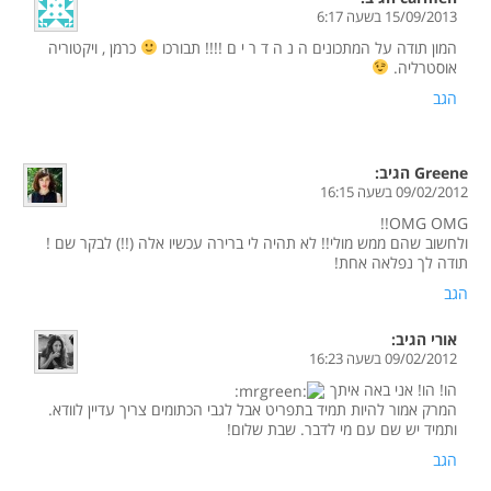
15/09/2013 בשעה 6:17
המון תודה על המתכונים ה נ ה ד ר י ם !!!! תבורכו
כרמן , ויקטוריה
אוסטרליה.
הגב
Greene
הגיב:
09/02/2012 בשעה 16:15
OMG OMG!!
ולחשוב שהם ממש מולי!! לא תהיה לי ברירה עכשיו אלה (!!) לבקר שם !
תודה לך נפלאה אחת!
הגב
אורי
הגיב:
09/02/2012 בשעה 16:23
הו! הו! אני באה איתך
המרק אמור להיות תמיד בתפריט אבל לגבי הכתומים צריך עדיין לוודא.
ותמיד יש שם עם מי לדבר. שבת שלום!
הגב