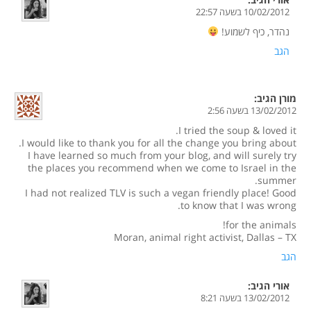
10/02/2012 בשעה 22:57
נהדר, כיף לשמוע!
הגב
מורן
הגיב:
13/02/2012 בשעה 2:56
I tried the soup & loved it.
I would like to thank you for all the change you bring about.
I have learned so much from your blog, and will surely try
the places you recommend when we come to Israel in the
summer.
I had not realized TLV is such a vegan friendly place! Good
to know that I was wrong.
for the animals!
Moran, animal right activist, Dallas – TX
הגב
אורי
הגיב:
13/02/2012 בשעה 8:21