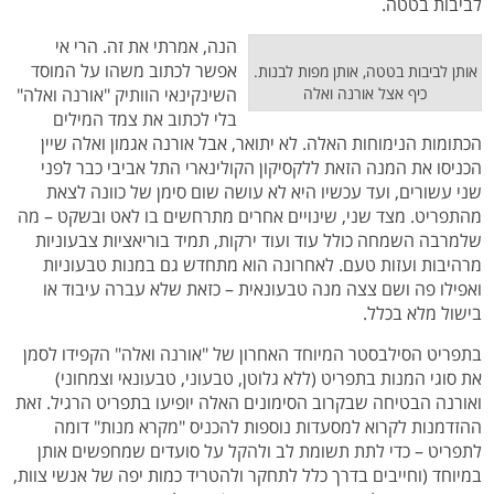
לביבות בטטה.
הנה, אמרתי את זה. הרי אי
אפשר לכתוב משהו על המוסד
אותן לביבות בטטה, אותן מפות לבנות.
כיף אצל אורנה ואלה
השינקינאי הוותיק "אורנה ואלה"
בלי לכתוב את צמד המילים
הכתומות הנימוחות האלה. לא יתואר, אבל אורנה אגמון ואלה שיין
הכניסו את המנה הזאת ללקסיקון הקולינארי התל אביבי כבר לפני
שני עשורים, ועד עכשיו היא לא עושה שום סימן של כוונה לצאת
מהתפריט. מצד שני, שינויים אחרים מתרחשים בו לאט ובשקט – מה
שלמרבה השמחה כולל עוד ועוד ירקות, תמיד בוריאציות צבעוניות
מרהיבות ועזות טעם. לאחרונה הוא מתחדש גם במנות טבעוניות
ואפילו פה ושם צצה מנה טבעונאית – כזאת שלא עברה עיבוד או
בישול מלא בכלל.
בתפריט הסילבסטר המיוחד האחרון של "אורנה ואלה" הקפידו לסמן
את סוגי המנות בתפריט (ללא גלוטן, טבעוני, טבעונאי וצמחוני)
ואורנה הבטיחה שבקרוב הסימונים האלה יופיעו בתפריט הרגיל. זאת
ההזדמנות לקרוא למסעדות נוספות להכניס "מקרא מנות" דומה
לתפריט – כדי לתת תשומת לב ולהקל על סועדים שמחפשים אותן
במיוחד (וחייבים בדרך כלל לתחקר ולהטריד כמות יפה של אנשי צוות,