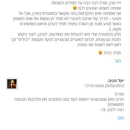
היי מורן, תודה רבה רבה על המילים הטובות!
שמחה לשמוע שטעים לכם
אני מסכימה שיש התקדמות במה שקשור במסעדות בארץ, אבל אל
תטעי – הדרך עוד ארוכה ולצערי לא תמיד הן עושות את אותו המאמץ
כאשר מגיע סועד מן השורה (תמיד תמיד לעדכן מראש כשמזמינים
מקום..).
חלק מהמטרה שלי היא להעלות את המודעות, לפרגן, ליצור ביקוש
למנות טבעוניות, לגרום לסועדים טבעוניים לפקוד מקומות "רגילים" וכך
לאט לאט לשנות את המפה.
תודה רבה!
הגב
יעל
הגיב:
20/02/2012 בשעה 17:16
תודה!
הגיע הזמן שטבעונים ייחשפו לעוד כמה מתכונים חוץ מלביבות הבטטה
המפוארות.
רצה להכין. 9-:
הגב