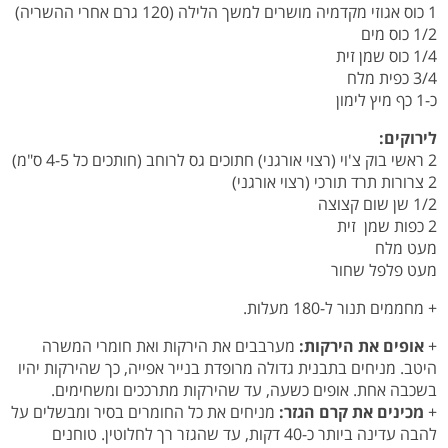
1 כוס אגוזי מקדמיה מושרים למשך הלילה (120 גרם אחרי ההשריה)
1/2 כוס מים
1/4 כוס שמן זית
3/4 כפית מלח
כ-1 כף מיץ לימון
לירוקים:
2 ראשי בוק צ'וי (רצוי אורגני) חתוכים גס לרוחב (חותכים כל 4-5 ס"מ)
2 צרורות תרד תורכי (רצוי אורגני)
1/2 שן שום קצוצה
2 כפות שמן זית
מעט מלח
מעט פלפל שחור
+ מחממים תנור ל-180 מעלות.
+
אופים את הירקות:
מערבבים את הירקות ואת חומרי המשרה
היטב. מניחים בתבנית גדולה מרופדת בנייר אפייה, כך שהירקות יהיו
בשכבה אחת. אופים כשעה, עד שהירקות מתרככים ומשחימים.
+
מכינים את קרם הגזר:
מניחים את כל החומרים בסיר ומבשלים על
להבה עדינה ביותר כ-40 דקות, עד שהגזר רך לחלוטין. טוחנים