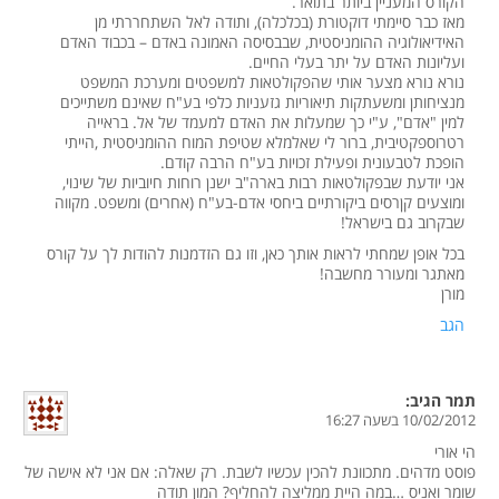
הקורס המעניין ביותר בתואר.
מאז כבר סיימתי דוקטורת (בכלכלה), ותודה לאל השתחררתי מן
האידיאולוגיה ההומניסטית, שבבסיסה האמונה באדם – בכבוד האדם
ועליונות האדם על יתר בעלי החיים.
נורא נורא מצער אותי שהפקולטאות למשפטים ומערכת המשפט
מנציחותן ומשעתקות תיאוריות גזעניות כלפי בע"ח שאינם משתייכים
למין "אדם", ע"י כך שמעלות את האדם למעמד של אל. בראייה
רטרוספקטיבית, ברור לי שאלמלא שטיפת המוח ההומניסטית ,הייתי
הופכת לטבעונית ופעילת זכויות בע"ח הרבה קודם.
אני יודעת שבפקולטאות רבות בארה"ב ישנן רוחות חיוביות של שינוי,
ומוצעים קןרסים ביקורתיים ביחסי אדם-בע"ח (אחרים) ומשפט. מקווה
שבקרוב גם בישראל!
בכל אופן שמחתי לראות אותך כאן, וזו גם הזדמנות להודות לך על קורס
מאתגר ומעורר מחשבה!
מורן
הגב
תמר
הגיב:
10/02/2012 בשעה 16:27
הי אורי
פוסט מדהים. מתכוונת להכין עכשיו לשבת. רק שאלה: אם אני לא אישה של
שומר ואניס …במה היית ממליצה להחליף? המון תודה