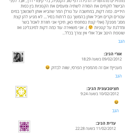
מתחילים מההשריה הרגילה לפי סוג הקטניה, בלי קיצורי דרך, אבל לפני
הבישול לוקחים את הסודה לשתיה ומעסים את הקטניות בין כפות
הידיים. כמה דקות, במחשבה על גורלן המר שהביא אותן לשכשכך במים
עכורים וקרים ויוביל אותן בהמשך גם לרתוח בסיר… לא מגיע להן קצת
מסג' מפנק? (אולי קצת נסחפתי כאן, תיכף אני חוזרת לאכול בשר
ומדלגת על קטניות
). אני משאירה עוד כמה דקות למינגלינג ואז
שוטפת היטב אבל אולי אין צורך בכלל..
הגב
אורי
הגיב:
09/02/2012 בשעה 18:29
מעניין!! אם זה מהמפרץ הפרסי, שווה לבדוק
הגב
חציטבעונית
הגיב:
10/02/2012 בשעה 9:24
הגב
עדית
הגיב:
11/02/2012 בשעה 22:28