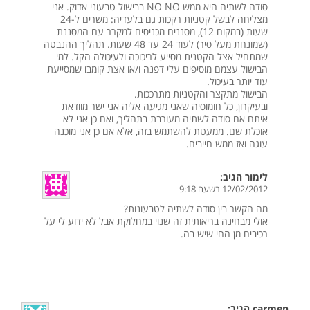
סודה לשתיה היא ממש NO NO בבישול טבעוני אדוק. אני
מצליחה לבשל קטניות רקכות גם בלעדיה: משרים ל-24
שעות (במקום 12), מסננים מכניסים למקרר עם המסננת
(שמונחת מעל סיר) לעוד 24 עד 48 שעות. תהליך ההנבטה
שמתחיל אצל הקטנית מסייע לריכוכה ולעיכולה הקל. למי
הבישול עצמם מוסיפים עלי דפנה ו/או אצת קומבו שמסייעת
עוד יותר בעיכול.
הבישול מתקצר והקטניות מתרככות.
ובעיקרון, כל חומוסיה שאני מגיעה אליה אני ישר מוודאת
איתם אם סודה לשתיה מעורבת בתהליך, ואם כן אני לא
אוכלת שם. ממעטת להשתמש בזה, אלא אם כן אני מוכנה
עוגה ואז ממש חייבים.
לימור
הגיב:
12/02/2012 בשעה 9:18
מה הקשר בין סודה לשתיה לטבעונות?
אולי מבחינה בריאותית זה שנוי במחלוקת אבל לא ידוע לי על
רכיבים מן החי שיש בה.
carmen
הגיב: