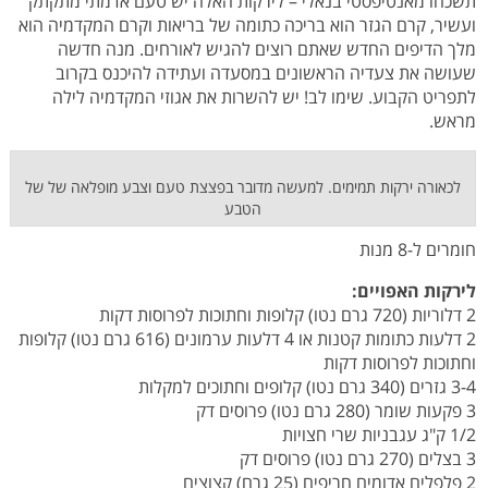
תשכחו מאנטיפסטי בנאלי – לירקות האלה יש טעם אדמתי מתקתק
ועשיר, קרם הגזר הוא בריכה כתומה של בריאות וקרם המקדמיה הוא
מלך הדיפים החדש שאתם רוצים להגיש לאורחים. מנה חדשה
שעושה את צעדיה הראשונים במסעדה ועתידה להיכנס בקרוב
לתפריט הקבוע. שימו לב! יש להשרות את אגוזי המקדמיה לילה
מראש.
לכאורה ירקות תמימים. למעשה מדובר בפצצת טעם וצבע מופלאה של של
הטבע
חומרים ל-8 מנות
לירקות האפויים:
2 דלוריות (720 גרם נטו) קלופות וחתוכות לפרוסות דקות
2 דלעות כתומות קטנות או 4 דלעות ערמונים (616 גרם נטו) קלופות
וחתוכות לפרוסות דקות
3-4 גזרים (340 גרם נטו) קלופים וחתוכים למקלות
3 פקעות שומר (280 גרם נטו) פרוסים דק
1/2 ק"ג עגבניות שרי חצויות
3 בצלים (270 גרם נטו) פרוסים דק
2 פלפלים אדומים חריפים (25 גרם) קצוצים