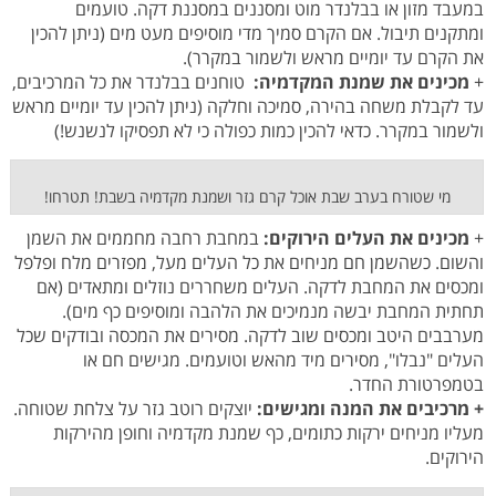
במעבד מזון או בבלנדר מוט ומסננים במסננת דקה. טועמים
ומתקנים תיבול. אם הקרם סמיך מדי מוסיפים מעט מים (ניתן להכין
את הקרם עד יומיים מראש ולשמור במקרר).
+
מכינים את שמנת המקדמיה:
טוחנים בבלנדר את כל המרכיבים,
עד לקבלת משחה בהירה, סמיכה וחלקה (ניתן להכין עד יומיים מראש
ולשמור במקרר. כדאי להכין כמות כפולה כי לא תפסיקו לנשנש!)
מי שטורח בערב שבת אוכל קרם גזר ושמנת מקדמיה בשבת! תטרחו!
+
מכינים את העלים הירוקים:
במחבת רחבה מחממים את השמן
והשום. כשהשמן חם מניחים את כל העלים מעל, מפזרים מלח ופלפל
ומכסים את המחבת לדקה. העלים משחררים נוזלים ומתאדים (אם
תחתית המחבת יבשה מנמיכים את הלהבה ומוסיפים כף מים).
מערבבים היטב ומכסים שוב לדקה. מסירים את המכסה ובודקים שכל
העלים "נבלו", מסירים מיד מהאש וטועמים. מגישים חם או
בטמפרטורת החדר.
+ מרכיבים את המנה ומגישים:
יוצקים רוטב גזר על צלחת שטוחה.
מעליו מניחים ירקות כתומים, כף שמנת מקדמיה וחופן מהירקות
הירוקים.