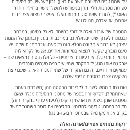
עד שהם זוכים לתשובה משביעת רצון). נכון לעכשיו, רק מסעדות
ספורות מסמנות חלק מהן במפורש (למשל "משק ברזילי" ו"חדר
האוכל"), למרות שאת סוגי המנות האלה אפשר למצוא אצל רבות
אחרות. אז יאללה, תנו לנו V!
המטבח של אורנה ואלה ידידותי במיוחד, לא רק בסימון, במבחר
ובנכונות לערוך שינויים, אלא גם במורכבות, בעניין ובתוכן של המנות
עצמן. לא ברור איך קורה הפלא הזה כל פעם, אבל למנות שלהן יש
טעם מובחן, שקשה למצוא במקומות אחרים. אפשר לקרוא לזה
תיבול, חומרי גלם או רעיונות יצירתיים – כל אלה בטוח נמצאים שם –
אבל גם אותו מגע יד חמקמק שמשאיר בפה טעמים מורכבים,
עמוקים וייחודיים. זה גם המקרה של שתי המנות האלה, שעם קצת
השקעה יככבו במטבח הביתי שלכם.
ואם נחזור ממש לשנייה ללביבות הבטטה ההן (חשבתם באמת
שאתחמק?), דפדוף זריז בספר של מתכוני המסעדה מגלה שאם
מטגנים אותן בשמן זית או שמן קוקוס (לטעמי עדיף במקרה הזה),
מדובר במתכון טבעוני לחלוטין. מחליפים את רוטב השמנת למשל
בקרם אגוזי מקדמיה שבמתכון הבא, ו-בינגו!
ירקות כתומים אפויים/אורנה ואלה