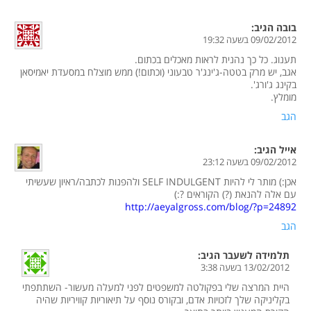
בובה
הגיב:
09/02/2012 בשעה 19:32
תענוג. כל כך נהנית לראות מאכלים בכתום.
אגב, יש מרק בטטה-ג'ינג'ר טבעוני (וכתום!) ממש מוצלח במסעדת יאמיסאן
בקינג ג'ורג'.
מומלץ.
הגב
אייל
הגיב:
09/02/2012 בשעה 23:12
אכן:) מותר לי להיות SELF INDULGENT ולהפנות לכתבה/ראיון שעשיתי
עם אלה להנאת (?) הקוראים ?:)
http://aeyalgross.com/blog/?p=24892
הגב
תלמידה לשעבר
הגיב:
13/02/2012 בשעה 3:38
היית המרצה שלי בפקולטה למשפטים לפני למעלה מעשור- השתתפתי
בקליניקה שלך לזכויות אדם, ובקורס נוסף על תיאוריות קוויריות שהיה