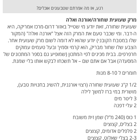
רגע, אז מה אמרתם שטבעונים אוכלים?
מרק שעועית שחורה/אורנה ואלה
שעועית שחורה, זאת יודע מי שטייל באזור דרום-מרכז אמריקה, היא
ה-דבר. ומי שכבר טעם את המרק הזה אצל "אורנה ואלה" (המקור
שלו במטבח הקובני) יודע שהוא לא דומה לשום מרק שעועית אחר.
הצבע שלו שחור מבריק, הוא קרמי וסמיך ובעל טעמים עמוקים
חרפרפים. בבית מכינים לפי המתכון (שמופיע גם בספר המתכונים של
המסעדה) אבל אם אתם שם – אל תשכחו לבקש אותו בלי שמנת.
חומרים ל 8-10 מנות
1/2 ק"ג שעועית שחורה (רצוי אורגנית, להשיג בחנויות טבע),
מושרית במי ברז למשך לילה
3 ליטר מים
2 עלי דפנה
1 כוס (240 מ"ל) שמן זית משובח
2 בצלים, קצוצים
2 פלפלים אדומים, קצוצים
2-3 בצלי שאלוט, קצוצים