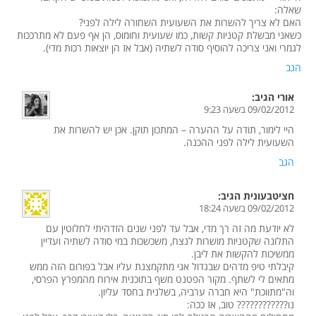
שאלה:
האם לא צריך להשרות את השעועית השחורה לילה לפני?
כשאני מבשלת קטניות קשות, כמו שעועית וחומוס, הן אף פעם לא מתרככות
לגמרי ואני צריכה להוסיף סודה לשתיה (אבל אז הן יוצאות רכות מדי).
הגב
אורי
הגיב:
09/02/2012 בשעה 9:23
היי לימור, תודה על ההערה – המתכון תוקן. אכן יש להשרות את
השעועית לילה לפני ההכנה.
הגב
חציטבעונית
הגיב:
09/02/2012 בשעה 18:24
לא יודעת מה זה רך מדי, אבל עד לפני שנים הזדהיתי לחלוטין עם
התלונה שקטניות מושרות לנצח, משכשכות במי סודה לשתיה ועדיין
ממשיכות להקשות את ליבן.
קיבלתי טיפ מדהים שבגדול אני מתקמצנת עליו אבל בפורום הזה ממש
מתאים לי לשתף. מקור הפטנט משף בתוכנית אירוח מהמפרץ הפרסי,
וה"מתווכת" היא חברה ערביה, בשלנית בחסד עליון.
נו???????????? טוב, אז ככה: