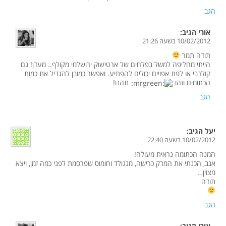
הגב
אורי
הגיב:
10/02/2012 בשעה 21:26
תודה תמר
הייתי מחליפה למשל בפלחים של ארטישוק ירושלמי מקולף.. מעדן! גם
קולרבי או לפת אפויים יכולים להפתיע. ואפשר כמובן להגדיל את כמות
הכתומים וזהו
תהנו!
הגב
יעל
הגיב:
10/02/2012 בשעה 22:40
המנה הכתומה נראית מעולה!
אגב, הכנתי את המרק כרישה, מנגולד וחומוס שפרסמת לפני כמה זמן, ויצא
מצוין…
תודה
הגב
אורי
הגיב: