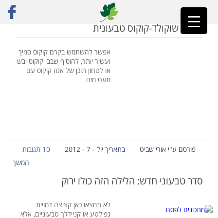
ראשי
»
אירוח טבעוני
גלידת שוקולד-קוקוס טבעונית
אפשר להשתמש בקרם קוקוס סמיך
ועשיר יותר, להוסיף שבבי קוקוס יבש
או לטחון תוכן של אגוז קוקוס עם
מעט מים
פורסם ע"י אורי שביט
בתאריך יול - 7 - 2012
10 תגובות
המשך
סדר טבעוני חדש: הלילה הזה כולו ירוק
לא תמצאו כאן קציצה דמויית
גפילטע או קניידלך טבעוניים, אלא