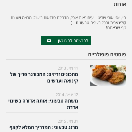
אודות
היי, אני אורי שביט - עיתונאית אוכל, מדריכת סדנאות בישול, מרצה ויועצת
קולינארית והכל בשפה טבעונית :-)
כיף שבאתם!
להרשמה לחצו כאן
פוסטים פופולריים
11 מאי, 2013
מתכונים זריזים: המבורגר פריך של
קינואה ועדשים
12 ינואר, 2014
משתה טבעוני: אותה אדורה בשינוי
אדרת
31 מאי, 2015
מרנג טבעוני: המדריך המלא לקצף