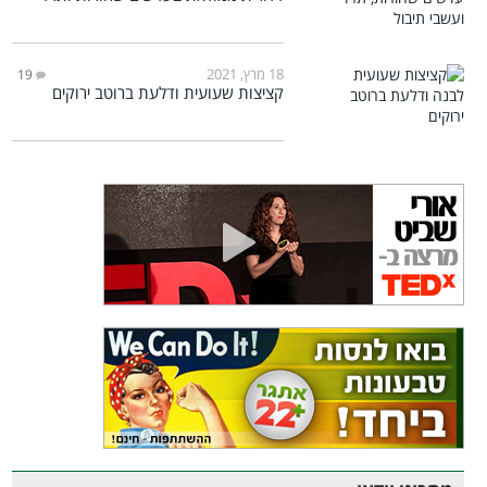
18 מרץ, 2021
19
קציצות שעועית ודלעת ברוטב ירוקים