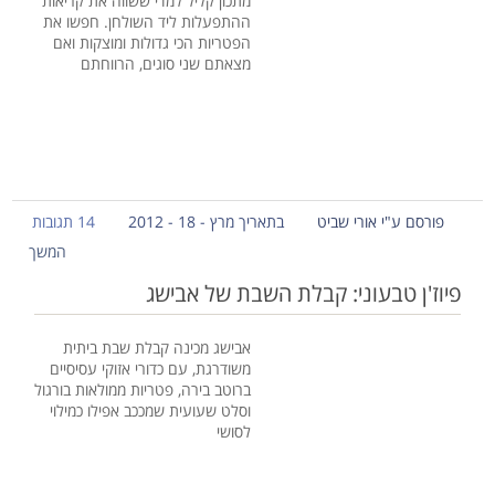
מתכון קליל למדי ששווה את קריאות
ההתפעלות ליד השולחן. חפשו את
הפטריות הכי גדולות ומוצקות ואם
מצאתם שני סוגים, הרווחתם
פורסם ע"י אורי שביט
בתאריך מרץ - 18 - 2012
14 תגובות
המשך
פיוז'ן טבעוני: קבלת השבת של אבישג
אבישג מכינה קבלת שבת ביתית
משודרגת, עם כדורי אזוקי עסיסיים
ברוטב בירה, פטריות ממולאות בורגול
וסלט שעועית שמככב אפילו כמילוי
לסושי