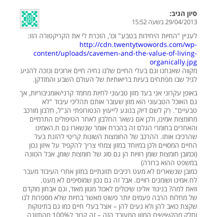
סיון
הגיב:
29/04/2013 בשעה 15:52
לעניין "החיות היחידות בטבע" וכו', הזכרת לי את הקריקטורה הזו:
http://cdn.twentytwowords.com/wp-
content/uploads/cavemen-and-the-value-of-living-
organically.jpg
מקווה שאנחנו וגם בעלי החיים שלנו נחיה חיים ארוכים ונזכה להגיע
לגיל שבו מפתחים בעיות בריאותיות של העולם השבע והמזדקן.
באופן עקרוני אני בעד מזון טבעוני לחיות מחמד קרני/אומניבוריות, אך
גם האוכל הטבעוני הוא מזון שעובר אותם תהליכי עיבוד "לא
טבעיים". רק לשם דיוק בנוגע לייעוץ הנטורופתי הנ"ל, חלבון מורכב
מחומצות אמינו, ולכן אם נשאר החלבון לאחר הטיפולים התרמיים
והאחרים בחומרי הגלם זה בהכרח אומר שנשארו גם ח.האמינו
שהרכיבו אותו. ההרכב של החומצות השונות קריטי להזנת בעל
החיים המסויים ולכן במיוחד במזון צמחי צריך להקפיד על איזון נכון
(וכמובן חומצות שומן רוויות הן גם סוג של חומצות שומן, אבל הכוונה
במשפט ההוא ברורה)
כמובן שנשארים לא מעט רכיבים תזונתיים במזון אחרי העיבוד מעבר
לח.אמינו ושומנים רוויים. אבל זה גם נכון שמוסיפים לא מעט.
וזאת למה? בניגוד אלינו שיכולים לאכול מגוון מאוד, וגם אבחון מוקדם
של מחלות הרבה פעמים יותר פשוט מאשר בחיות שלא מספרות לנו
שקצת כואב להן ולא נעים להן – אצל בעלי חיים כמו גם בתינוקות
וחלק מהקשישים המזון המעובד הזה – זה קרוב ל100% מהתזונה