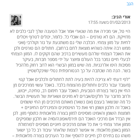
הגב
אורי
הגיב:
01/02/2013 בשעה 17:55
היי טל, אני מכירה את מה שגארי אמר אבל הטענה שלך לגבי כלבים לא
מדוייקת. הם לא טורפים – הם אוכלי כל. כלומר, יכולים לטרוף ויכולים
לחיות על מזון צמחי. הכלבה שלי גם משתגעת על גזר וקולרבי (ואני
ממש רבה איתה כשהיא מוצאת לחם ברחוב). חתולים הם טורפים ולכן
את האוכל הצמחי שלהם מעשירים ברכיב שהם זקוקים לו. המזון הצמחי
לבעלי חיים נמכר בכל העולם ומיוצר על ידי מספר חברות, בעיקר
מסיבות היפו אלרגניות. מה שיש במזון הבשרי הוא לרוב רחוק מלהכיל
בשר. הנה מה שכתבה על כך הנטורופתית נטלי שוינקלשטיין:
"לפי דעתי לא צריכה להיות בעיה לתת לחתולים ולכלבים אוכל קנוי
(מעובד עבור כלבים וחתולים) מהצומח בלבד. באוכל עשוי ממרכיבים מן
החי אין בשר בצורתו הטבעית, האוכל עובר חימום רב, טחינה, ייבוש,
ולרוב מדובר על חלקים/אברים לא מזינים ושאריות של תעשיית הבשר.
כל מה שנשאר בעצם (אם נשאר) מאותם מרכיבים מן החי ששמים
באוכל זה חלבון ושומן רווי ואת כל הויטמינים והמינרלים החיוניים +
חומצות השומן והאמינו מוסיפים למזון בצורה מלאכותית כתוסף מזון. לכן
אין הבדל אם מרכיבי האוכל הם תירס/אפונה/סויה או חלבון שמפיקים
ממזון אחר צמחי כי את כל אותם מרכיבים חיוניים מוסיפים לפורמולת
המזון באופן מלאכותי. אי אפשר לצפות שלאחר עיבוד רב כל כך ישאר
משהו גם בתירס לכן חייבים להוסיף את כל הערכים בצורה מלאכותית –