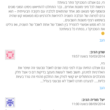
הי, גם אצלנו הטכניקל פתר בעיות!!
רגישות לכל מיני מזונות אחרים.. כבר התחלנו להתייאש ניסינו המוני סוגים
וכשסוף סוף מצאנו סוג אחד שהתאים לכלבה עם הקיבה הבעייתית – הוא
גרם לפרווה של הכלבה השניה להיראות ולהרגיש כמו מטאטא קש שהיה
בשימוש רציף משנות השבעים..
זה לא ממש אפשרי להפריד בין האוכל של אחת לאוכל של השניה, ואז גילינו
את הטכניקל ו..נפתרו כל בעיותינו!
הגב
שרון
הגיב:
10/03/2014 בשעה 19:57
היי,
גם אצלנו החיות עברו לפני כמה שנים לאוכל טבעוני וזה שיפר את
האלרגיות למינהן. חשוב מאוד לעשות מעקב בדיקות דם כי אצל חלק
מהכלבים והחתולים יש קושי לפרק את החלבון מהחי וזה גורר בעיות
כליות…. לצערנו חזרנו לאוכל לא טבעוני בעליל…
הגב
יעל מוריה
הגיב:
08/09/2014 בשעה 11:00