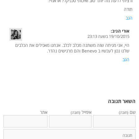
ורציתי לדעת מה יותר טוב ואיכותי טכניקל? או אמי?
תודה
הגב
אורי
הגיב:
19/10/2015 בשעה 23:13
היי, אני מניחה שזה משתנה מכלב לכלב. אנחנו מאכילים את הכלבים
שלנו נכון לעכשיו ב Benevo והם מרגישים נהדר.
הגב
השאר תגובה
שם
אימייל
אתר
(חובה)
(חובה)