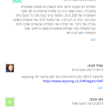
חתולים לא זקוקים לבשר אלא לטאורין וזו משחה שמיוצרת
במעבדה. בארץ שאני גרה בה (מזרח אירופה) זה 30 שקל
לשפופרת של 200 גרם. החתול צריך קצת מזה כל פעם ביחד
עם בי12. כלב זה רק בי12. אני נותנת לכלב שלי פעמיים בשבוע
טבליה של בי12. אני מכירה שני חתולים טבעוניים שככה חיים
עם המשחה והבי שמחים ומאושרים ומאוד בריאים. אוכל
תעשייתי הוא לא בריא!
הגב
עודד
הגיב:
20/11/2013 בשעה 8:12
מדצמבר 2013 ניתן לרכוש בארץ עוד מזון טבעוני של wysong
http://www.wysong.co.il/#!vegan/ckkf
הגב
רוני
הגיב:
16/12/2013 בשעה 9:48