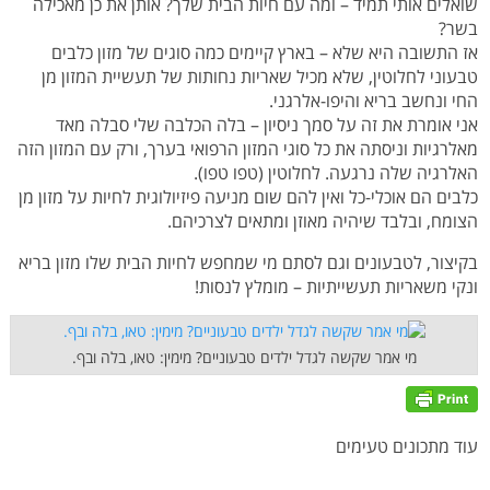
שואלים אותי תמיד – ומה עם חיות הבית שלך? אותן את כן מאכילה
בשר?
אז התשובה היא שלא – בארץ קיימים כמה סוגים של מזון כלבים
טבעוני לחלוטין, שלא מכיל שאריות נחותות של תעשיית המזון מן
החי ונחשב בריא והיפו-אלרגני.
אני אומרת את זה על סמך ניסיון – בלה הכלבה שלי סבלה מאד
מאלרגיות וניסתה את כל סוגי המזון הרפואי בערך, ורק עם המזון הזה
האלרגיה שלה נרגעה. לחלוטין (טפו טפו).
כלבים הם אוכלי-כל ואין להם שום מניעה פיזיולוגית לחיות על מזון מן
הצומח, ובלבד שיהיה מאוזן ומתאים לצרכיהם.
בקיצור, לטבעונים וגם לסתם מי שמחפש לחיות הבית שלו מזון בריא
ונקי משאריות תעשייתיות – מומלץ לנסות!
מי אמר שקשה לגדל ילדים טבעוניים? מימין: טאו, בלה ובף.
עוד מתכונים טעימים