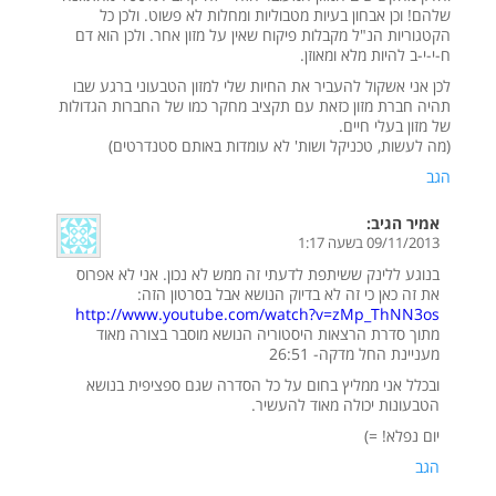
שלהם! וכן אבחון בעיות מטבוליות ומחלות לא פשוט. ולכן כל
הקטגוריות הנ"ל מקבלות פיקוח שאין על מזון אחר. ולכן הוא דם
ח-י-י-ב להיות מלא ומאוזן.
לכן אני אשקול להעביר את החיות שלי למזון הטבעוני ברגע שבו
תהיה חברת מזון כזאת עם תקציב מחקר כמו של החברות הגדולות
של מזון בעלי חיים.
(מה לעשות, טכניקל ושות' לא עומדות באותם סטנדרטים)
הגב
אמיר
הגיב:
09/11/2013 בשעה 1:17
בנוגע ללינק ששיתפת לדעתי זה ממש לא נכון. אני לא אפרוס
את זה כאן כי זה לא בדיוק הנושא אבל בסרטון הזה:
http://www.youtube.com/watch?v=zMp_ThNN3os
מתוך סדרת הרצאות היסטוריה הנושא מוסבר בצורה מאוד
מעניינת החל מדקה- 26:51
ובכלל אני ממליץ בחום על כל הסדרה שגם ספציפית בנושא
הטבעונות יכולה מאוד להעשיר.
יום נפלא! =)
הגב