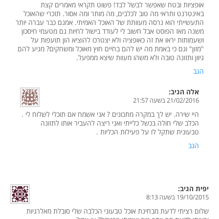
אופציות ובטח שאפשר לבשל לבד! פשוט תקראי מאמרים קצת
באינטרנט ותראי מה טוב לכלבים, מה מותר ומה אסור. תזכרי שהאוכל
התעשייתי הוא גרסה מעוותת של האוכל האמיתי. אמנם כבר עברה יותר
משנה מאז הפוסט אבל חשוב לי לעודד בישול לחיות גם מטעמי חיסכון
ושעמותות יראו את זה כאופציה ולא יצטרכו להוציא הון תועפות על
"מזון" וגם כי באמת מה יש להם בחיים חוץ מאוכל ומשחקים? מגיע להם
גיוון ותזונה טובה ולא משהו מעוות שיצא ממפעל.
הגב
אלה
הגיב:
21/02/2016 בשעה 21:57
היי שירה. יש לך במקרה מתכונים ? אני אשמח אם תוכלי לשלוח לי .
הכלב שלי חולה בכשל כלייתי ואני ריצה להעביר אותו לתזונה
טבעונית שתקל לו על פעילות הכליות .
הגב
יפית
הגיב:
19/10/2015 בשעה 8:13
שלום רציתי לדעת מבחינת אוכל טבעוני הכלבה שלי סובלת מאלרגיות