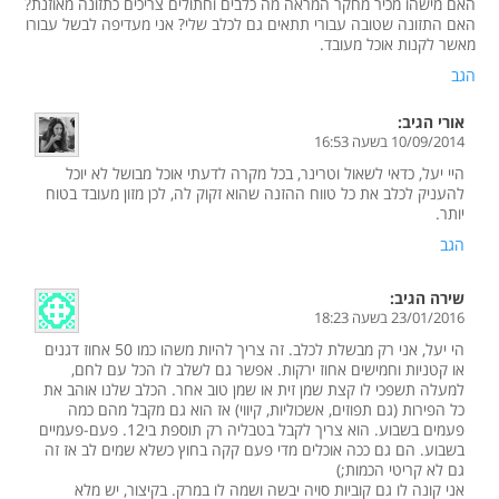
האם מישהו מכיר מחקר המראה מה כלבים וחתולים צריכים כתזונה מאוזנת?
האם התזונה שטובה עבורי תתאים גם לכלב שלי? אני מעדיפה לבשל עבורו
מאשר לקנות אוכל מעובד.
הגב
אורי
הגיב:
10/09/2014 בשעה 16:53
היי יעל, כדאי לשאול וטרינר, בכל מקרה לדעתי אוכל מבושל לא יוכל
להעניק לכלב את כל טווח ההזנה שהוא זקוק לה, לכן מזון מעובד בטוח
יותר.
הגב
שירה
הגיב:
23/01/2016 בשעה 18:23
הי יעל, אני רק מבשלת לכלב. זה צריך להיות משהו כמו 50 אחוז דגנים
או קטניות וחמישים אחוז ירקות. אפשר גם לשלב לו הכל עם לחם,
למעלה תשפכי לו קצת שמן זית או שמן טוב אחר. הכלב שלנו אוהב את
כל הפירות (גם תפוזים, אשכוליות, קיווי) אז הוא גם מקבל מהם כמה
פעמים בשבוע. הוא צריך לקבל בטבליה רק תוספת בי12. פעם-פעמיים
בשבוע. הם גם ככה אוכלים מדי פעם קקה בחוץ כשלא שמים לב אז זה
גם לא קריטי הכמות;)
אני קונה לו גם קוביות סויה יבשה ושמה לו במרק. בקיצור, יש מלא