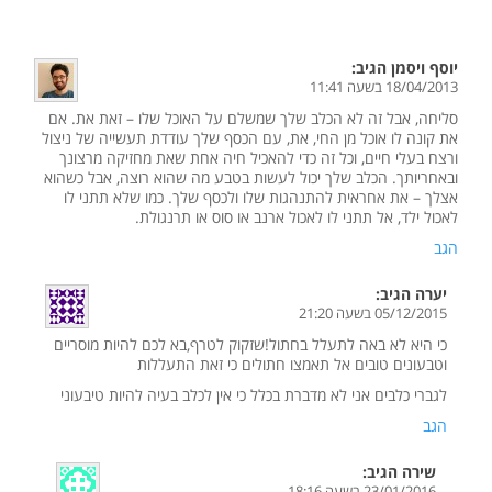
יוסף ויסמן
הגיב:
18/04/2013 בשעה 11:41
סליחה, אבל זה לא הכלב שלך שמשלם על האוכל שלו – זאת את. אם
את קונה לו אוכל מן החי, את, עם הכסף שלך עודדת תעשייה של ניצול
ורצח בעלי חיים, וכל זה כדי להאכיל חיה אחת שאת מחזיקה מרצונך
ובאחריותך. הכלב שלך יכול לעשות בטבע מה שהוא רוצה, אבל כשהוא
אצלך – את אחראית להתנהגות שלו ולכסף שלך. כמו שלא תתני לו
לאכול ילד, אל תתני לו לאכול ארנב או סוס או תרנגולת.
הגב
יערה
הגיב:
05/12/2015 בשעה 21:20
כי היא לא באה לתעלל בחתול!שזקוק לטרף,בא לכם להיות מוסריים
וטבעונים טובים אל תאמצו חתולים כי זאת התעללות
לגברי כלבים אני לא מדברת בכלל כי אין לכלב בעיה להיות טיבעוני
הגב
שירה
הגיב:
23/01/2016 בשעה 18:16