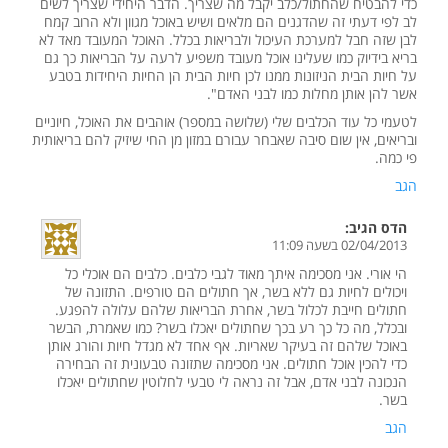
כדי להבטיח שהחתול/כלב יקבל מה שצריך. הדבר היחידי שצריך לשים
לב לפי דעתי זה שהדגנים הם מלאים ושיש באוכל מגוון ולא הרוב קמח
לבן שזה חבל למערכת העיכול ולבריאות בכלל. האוכל המעובד מאד לא
בריא בידיוק כמו שעלינו אוכל מעובד משפיע לרעה על הבריאות כך גם
על חיות הבית הניזונות ממנו לכן חיות הבית הן החיות היחידות בטבע
אשר להן אותן מחלות כמו לבני האדם".
לטעמי כל עוד הכלבים שלי (שלושה במספר) אוהבים את האוכל, חיוניים
ובריאים, אין שום סיבה שאבחר עבורם במזון מן החי שיזיק להם בריאותית
פי כמה.
הגב
הדס
הגיב:
02/04/2013 בשעה 11:09
הי אורי. אני מסכימה איתך מאוד לגבי כלבים. כלבים הם אוכלי כל
ויכולים לחיות גם ללא בשר, אך חתולים הם טורפים. התזונה של
חתולים חייבת לכלול בשר, אחרת הבריאות שלהם עלולה להפגע.
ובכלל, מה כל כך רע בכך שחתולים יאכלו בשר? כמו שאמרת, הבשר
באוכל שלהם זה בעיקר שאריות. אף אחד לא מגדל חיות והורג אותן
כדי להכין אוכל חתולים. אני מסכימה שתזונה טבעונית זה הבחירה
הנכונה לבני אדם, אבל זה נראה לי טבעי לחלוטין שחתולים יאכלו
בשר.
הגב