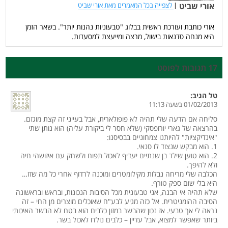
אורי שביט
|
לצפייה בכל המאמרים מאת אורי שביט
אורי כותבת ועורכת ראשית בבלוג "טבעוניות נהנות יותר". בשאר הזמן
היא מנחה סדנאות בישול, מרצה ומייעצת למסעדות.
17 תגובות לפוסט
טל
הגיב:
01/02/2013 בשעה 11:13
סליחה אם הדעה שלי תהיה לא פופולארית, אבל בעייני זה קצת מוגזם.
בהרצאה של גארי יורופסקי (שלא חסר לי ביקורת עליה) הוא נותן שתי
"אינדיקציות" להיותנו צמחוניים בבסיסנו:
1. הוא מבקש שנצוד לו סנאי.
2. הוא טוען שילד בן שנתיים יעדיף לאכול תפוח ולשחק עם איזושהי חיה
ולא להיפך.
הכלבה שלי מריחה נבלות מקילומטרים ומוכנה לרדוף אחרי כל מה שזז…
היא בלי שום ספק טורף.
שלא תהיה אי הבנה, אני טבעונית מכל הסיבות הנכונות, ובראש ובראשונה
הסיבה ההומניטרית. אל כזה מגיע לבע"ח שאוכלים מוצרים מן החי – זה
נראה לי אך טבעי. אז נכון שהבשר במזון כלבים הוא בטח לא הבשר האיכותי
ביותר שאפשר למצוא, אבל עדיין – כלבים נולדו לאכול בשר.