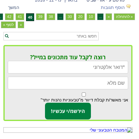
פורסם ע"י אורי שביט
בתאריך ינו - 12 - 2016
הוסף תגובות
המשך
« להתחלה
«
...
10
20
30
...
38
39
40
41
42
..
»
לסוף »
רוצה לקבל עוד מתכונים במייל?
אני מאשר/ת קבלת דיוור מ"טבעוניות נהנות יותר"