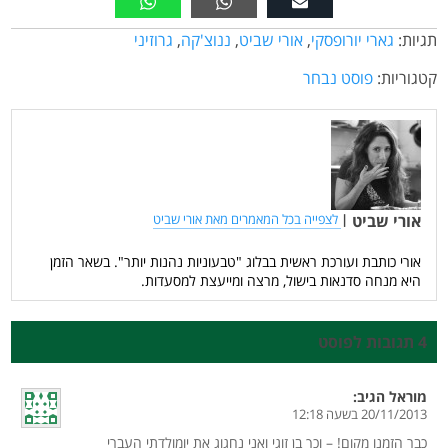
תגיות:
גארי יורופסקי
,
אורי שביט
,
ננוצ'קה
,
גרוזיני
קטגוריות:
פוסט נבחר
אורי שביט
|
לצפייה בכל המאמרים מאת אורי שביט
אורי כותבת ועורכת ראשית בבלוג "טבעוניות נהנות יותר". בשאר הזמן
היא מנחה סדנאות בישול, מרצה ומייעצת למסעדות.
4 תגובות לפוסט
מוראל
הגיב:
20/11/2013 בשעה 12:18
כבר הזמנו מקום! – וכך בן זוגי ואני נחגוג את יומולדתי העברי