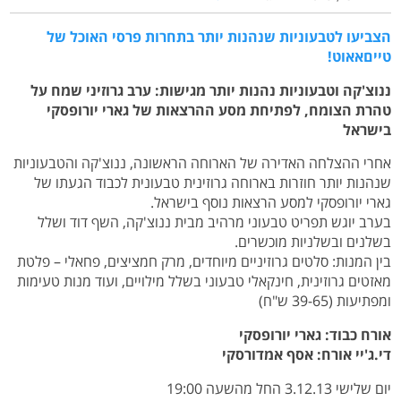
הצביעו לטבעוניות שנהנות יותר בתחרות פרסי האוכל של
טייםאאוט!
ננוצ'קה וטבעוניות נהנות יותר מגישות: ערב גרוזיני שמח על
טהרת הצומח, לפתיחת מסע ההרצאות של גארי יורופסקי
בישראל
אחרי ההצלחה האדירה של הארוחה הראשונה, ננוצ'קה והטבעוניות
שנהנות יותר חוזרות בארוחה גרוזינית טבעונית לכבוד הגעתו של
גארי יורופסקי למסע הרצאות נוסף בישראל.
בערב יוגש תפריט טבעוני מרהיב מבית ננוצ'קה, השף דוד ושלל
בשלנים ובשלניות מוכשרים.
בין המנות: סלטים גרוזיניים מיוחדים, מרק חמציצים, פחאלי – פלטת
מאזטים גרוזינית, חינקאלי טבעוני בשלל מילויים, ועוד מנות טעימות
ומפתיעות (39-65 ש"ח)
אורח כבוד: גארי יורופסקי
די.ג'יי אורח: אסף אמדורסקי
יום שלישי 3.12.13 החל מהשעה 19:00