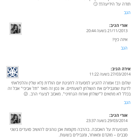
תודה על הידיעה!!! 🙄
הגב
אורי
הגיב:
21/11/2013 בשעה 20:44
איזה כיף!
הגב
אירה
הגיב:
27/03/2014 בשעה 11:22
שלום רב! אמורה להגיע למסעדה לחגיגת יום הולדת (לא שלי) והלפלאתי
לדעת שמגבילים את השולחן לשעתיים. אז נכון זה מאד "תל אביבי" אבל זה
בכלל לא מתאים ל"שולחן וארוח הגרוזיני". מאכזב לצערי הרב. 😕
הגב
אורי
הגיב:
29/03/2014 בשעה 23:37
מצטערת על האכזבה. בהרבה מקומות אכן נוהגים להושיב סועדים בשני
סבבים – מוקדם ומאוחר, ומגבילים בשעות.