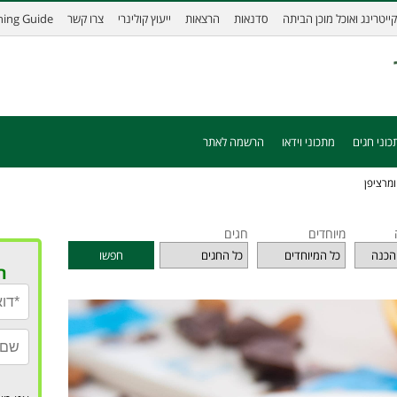
קייטרינג ואוכל מוכן הביתה
סדנאות
הרצאות
ייעוץ קולינרי
צרו קשר
ining Guide
כוני חגים
מתכוני וידאו
הרשמה לאתר
ומרציפן
מיוחדים
חגים
חפשו
ר