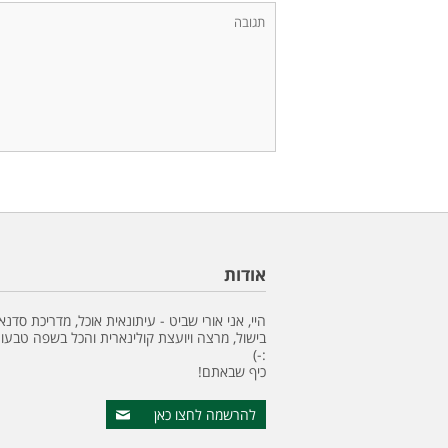
אודות
היי, אני אורי שביט - עיתונאית אוכל, מדריכת סדנא
בישול, מרצה ויועצת קולינארית והכל בשפה טבעונ
:-)
כיף שבאתם!
להרשמה לחצו כאן