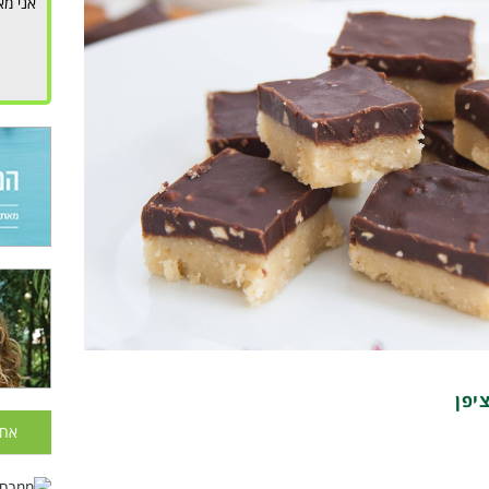
אני מא
יפן
אחר