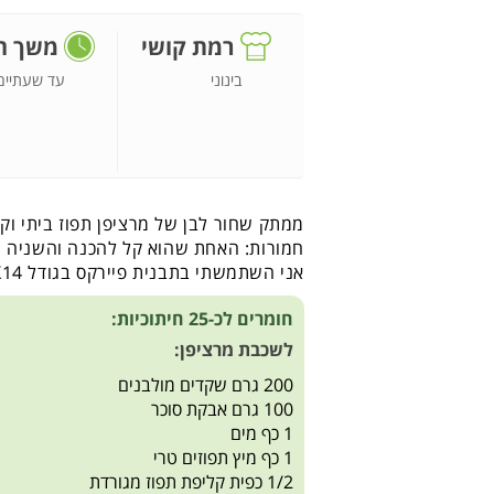
רמת קושי
משך ה
בינוני
עד שעתיים
ממתק שחור לבן של מרציפן תפוז ביתי וקר
חמורות: האחת שהוא קל להכנה והשניה 
אני השתמשתי בתבנית פיירקס בגודל 22X14 ס"מ.
חומרים לכ-25 חיתוכיות:
לשכבת מרציפן:
200 גרם שקדים מולבנים
100 גרם אבקת סוכר
1 כף מים
1 כף מיץ תפוזים טרי
1/2 כפית קליפת תפוז מגורדת