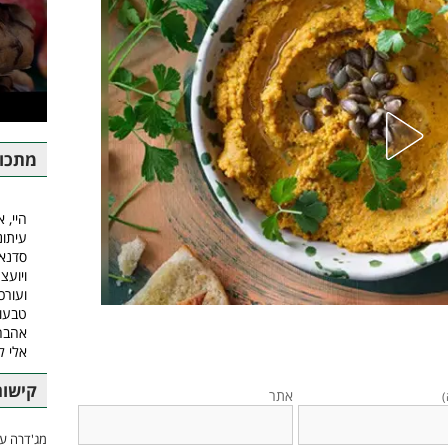
מתכונ
היי, א
עיתונ
סדנאו
ויועצ
ועורכ
טבעונ
אהבה.
אלי 
קישור
אתר
)
מג'דרה עם