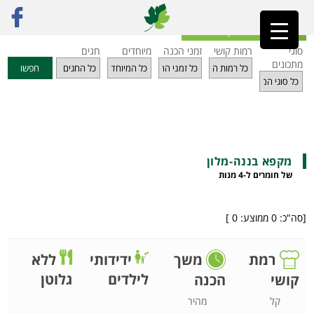
ראשי
»
מתכונים
»
מתוקים
»
מקפא בננה-מלון
חזרה לאינדקס מתכונים
סוגי
רמות קושי
זמני הכנה
מיוחדים
חגים
מתכונים
חפשו
מקפא בננה-מלון
של חומרים ל-4 מנות
[סה"כ:
0
ממוצע:
0
]
רמת
משך
ידידותי
ללא
לילדים
גלוטן
קושי
הכנה
קל
מהיר