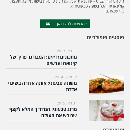
היי, אני אורי שביט - עיתונאית אוכל, מדריכת סדנאות בישול, מרצה ויועצת
קולינארית והכל בשפה טבעונית :-)
כיף שבאתם!
להרשמה לחצו כאן
פוסטים פופולריים
11 מאי, 2013
מתכונים זריזים: המבורגר פריך של
קינואה ועדשים
12 ינואר, 2014
משתה טבעוני: אותה אדורה בשינוי
אדרת
31 מאי, 2015
מרנג טבעוני: המדריך המלא לקצף
שכובש את העולם
אינסטגרם