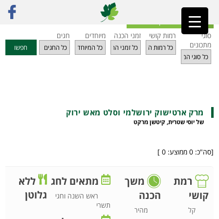
ראשי
»
מתכונים
»
מרקים
»
מרק ארטישוק ירושלמי וסלט מאש ירוק
חזרה לאינדקס מתכונים
סוגי
רמות קושי
זמני הכנה
מיוחדים
חגים
מתכונים
חפשו
מרק ארטישוק ירושלמי וסלט מאש ירוק
של יוסי שטרית, קיטשן מרקט
[סה"כ:
0
ממוצע:
0
]
רמת
משך
מתאים לחג
ללא
גלוטן
קושי
הכנה
ראש השנה וחגי
תשרי
קל
מהיר