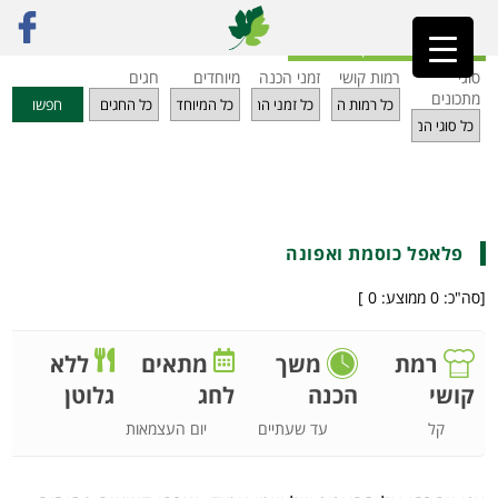
ראשי
»
מתכונים
»
קציצות ולביבות
»
פלאפל כוסמת ואפונה
חזרה לאינדקס מתכונים
סוגי
רמות קושי
זמני הכנה
מיוחדים
חגים
מתכונים
חפשו
פלאפל כוסמת ואפונה
[סה"כ:
0
ממוצע:
0
]
רמת
משך
מתאים
ללא
לחג
גלוטן
קושי
הכנה
יום העצמאות
קל
עד שעתיים