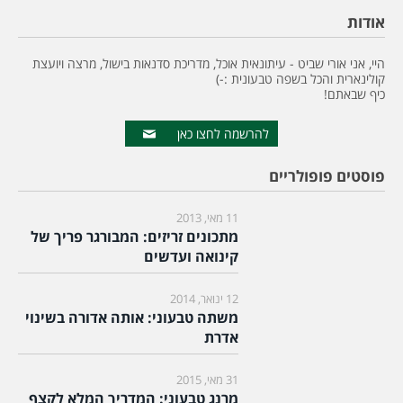
אודות
היי, אני אורי שביט - עיתונאית אוכל, מדריכת סדנאות בישול, מרצה ויועצת
קולינארית והכל בשפה טבעונית :-)
כיף שבאתם!
להרשמה לחצו כאן
פוסטים פופולריים
11 מאי, 2013
מתכונים זריזים: המבורגר פריך של
קינואה ועדשים
12 ינואר, 2014
משתה טבעוני: אותה אדורה בשינוי
אדרת
31 מאי, 2015
מרנג טבעוני: המדריך המלא לקצף