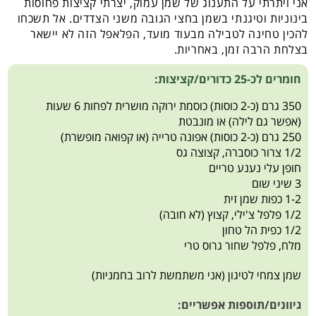
אני ויתרתי על התענוג של שמן עמוק, יצרתי קציצות פחוסות
בינוניות וטיגנתי בשמן בחצי הגובה משני הצדדים. אל תשכחו
להכין טחינה לטבילה מבעוד מועד, הפלאפל הזה לא יישאר
בצלחת הרבה זמן, באחריות.
חומרים לכ-25 כדורים/קציצות:
350 גרם (כ-2 כוסות) כוסמת ירוקה מושרית לפחות 6 שעות
(אפשר גם לילה) או מונבטת
250 גרם (כ-2 כוסות) אפונה טרייה (או קפואה מופשרת)
1/2 צרור כוסברה, קצוצה גס
חופן עלי נענע טריים
3 שיני שום
1-2 כפות שמן זית
1/2 פלפל צ'ילי, קצוץ (לא חובה)
1/2 כפית הל טחון
מלח, פלפל שחור גרוס טרי
שמן צמחי לטיגון (אני משתמשת לרוב בחמניות)
גיוונים/תוספות אפשריים: