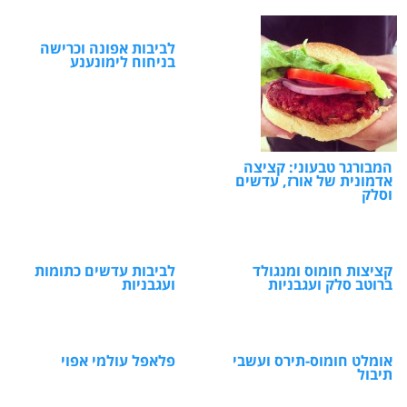
לביבות אפונה וכרישה
בניחוח לימונענע
המבורגר טבעוני: קציצה
אדמונית של אורז, עדשים
וסלק
קציצות חומוס ומנגולד
לביבות עדשים כתומות
ברוטב סלק ועגבניות
ועגבניות
אומלט חומוס-תירס ועשבי
פלאפל עולמי אפוי
תיבול