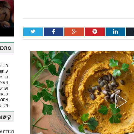
מתכונ
היי, א
עיתונ
סדנאו
ויועצ
ועורכ
טבעונ
אהבה.
אלי 
קישור
מג'דרה עם