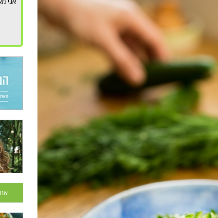
אני מא
אחר