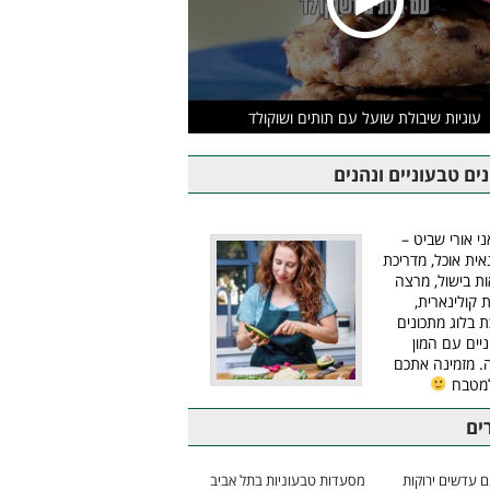
עוגיות שיבולת שועל עם תותים ושוקולד
ים טבעוניים ונהנים
ני אורי שביט –
אית אוכל, מדריכת
ת בישול, מרצה
ת קולינארית,
ת בלוג מתכונים
יים עם המון
 מזמינה אתכם
למטבח
ים
 עדשים ירוקות
מסעדות טבעוניות בתל אביב