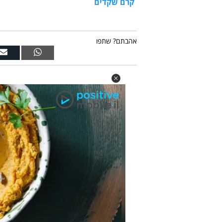
קרם שקדים
אהבתם? שתפו