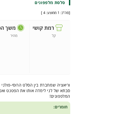
סלסת מלפפונים
[סה"כ:
1
ממוצע:
4
]
רמת קושי
משך הכ
קל
מהיר
וריאציה שמחברת בין הסלט הרוסי-פולני ע
סבתא של לני לימדה אותו את הפטנט ואנ
המלפפונים!
חומרים: