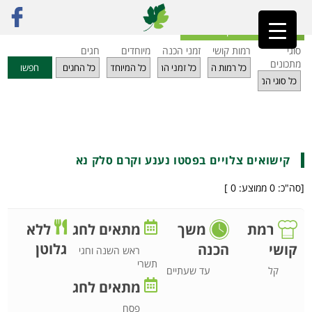
ראשי
»
מתכונים
»
ירקות
»
קישואים צלויים בפסטו נענע וקרם סלק נא
חזרה לאינדקס מתכונים
סוגי
רמות קושי
זמני הכנה
מיוחדים
חגים
מתכונים
חפשו
קישואים צלויים בפסטו נענע וקרם סלק נא
[סה"כ:
0
ממוצע:
0
]
רמת
משך
מתאים לחג
ללא
גלוטן
קושי
הכנה
ראש השנה וחגי
תשרי
קל
עד שעתיים
מתאים לחג
פסח