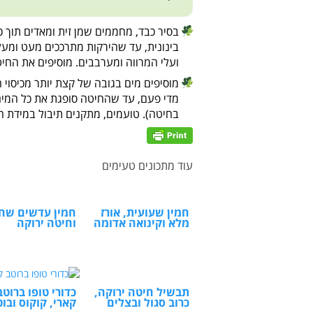
בינונית, עד שהירקות מתרככים מעט ומעל
ועלי המרווה ומערבבים. מוסיפים את החיטה, מאדים 2-3 דקות נוספ
מוסיפים מים בגובה של קצת יותר מכיסוי 
בחיטה). טועמים, מתקנים תיבול במידת הצ
עוד מתכונים טעימים
חמין שעועית, אורז
חמין עדשים שחו
מלא וקינואה אדומה
וחיטה ירוקה
תבשיל חיטה ירוקה,
כדורי טופו ברוטב
כרוב סגול ובצלים
קארי, קוקוס ובוט