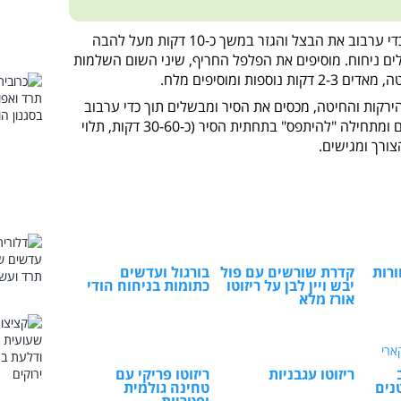
בסיר כבד, מחממים שמן זית ומאדים תוך כדי ערבוב את הבצל והגזר במשך כ-10 דקות מעל להבה
ים ניחוח. מוסיפים את הפלפל החריף, שיני השום השלמות
ות ומוסיפים מלח.
הירקות והחיטה, מכסים את הסיר ומבשלים תוך כדי ערבוב
מדי פעם, עד שהחיטה סופגת את כל המים ומתחילה "להיתפס" בתחתית הסיר (כ-30-60 דקות, תלוי
ורך ומגישים.
רות
קדרת שורשים עם פול
בורגול ועדשים
יבש ויין לבן על ריזוטו
כתומות בניחוח הודי
אורז מלא
ריזוטו עגבניות
ריזוטו פריקי עם
נים
טחינה גולמית
ופטריות