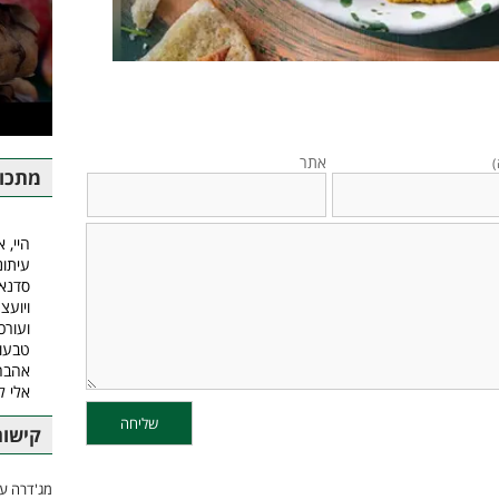
אתר
)
מתכונ
היי, א
עיתונ
סדנאו
ויועצ
ועורכ
טבעונ
אהבה.
אלי 
קישור
מג'דרה עם