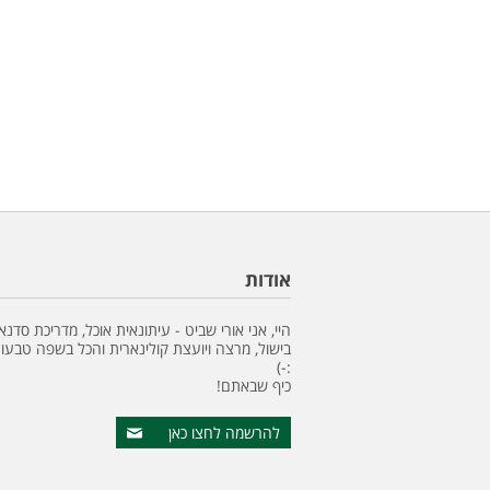
אודות
היי, אני אורי שביט - עיתונאית אוכל, מדריכת סדנא
בישול, מרצה ויועצת קולינארית והכל בשפה טבעונ
:-)
כיף שבאתם!
להרשמה לחצו כאן