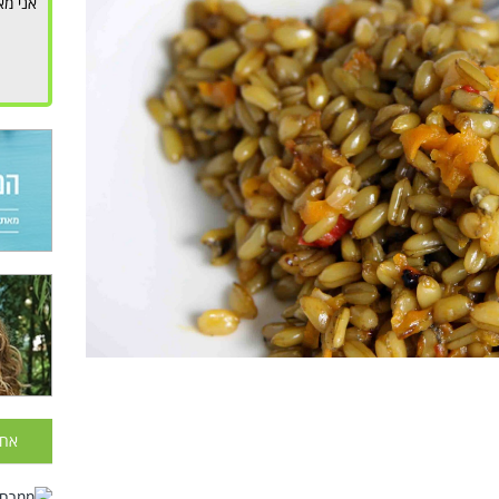
אני מא
אחר