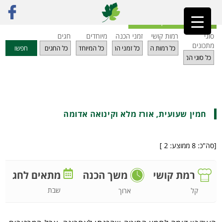
ראשי
»
מתכונים
»
דגנים
»
חמין שעועית, אורז מלא וקינואה אדומה
חזרה לאינדקס מתכונים
סוגי
רמות קושי
זמני הכנה
מיוחדים
חגים
מתכונים
חפשו
חמין שעועית, אורז מלא וקינואה אדומה
[סה"כ:
8
ממוצע:
2
]
רמת קושי
משך הכנה
מתאים לחג
שבת
קל
ארוך