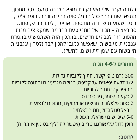
דלת המקרר שלי היא נקודת מוצא חשובה כמעט לכל מתכון.
תמצאו שם בדרך כלל חרדל, סויה בהירה וכהה, רוטב צ'ילי,
רוטב שעועית שחורה מותססת, אריסה, לימון כבוש, סחוג,
סריראצ'ה – מגוון של נותני טעם נהדרים שמקפיצים מנות
מהסוג הזה לגבהים חדשים. במתכון הזה השתמשתי בממרח
עגבניות מיובשות, שאפשר כמובן להכין לבד (לטחון עגבניות
מיובשות עם שמן זית ושום, למשל).
חומרים ל-4-6 מנות:
300 גרם טופו קשה, חתוך לקוביות גדולות
1/2 דלעת יפאנית על קליפה, מנוקה מגרעינים וחתוכה לקוביות
1 חציל קטן חתוך לקוביות
2 פקעות שומר, פרוסות גס
2 כפות פלפלונים חריפים או מתוקים, חתוכים לרצועות
1 בצל סגול גדול, חתוך לפלחים
5-6 שיני שום ישראלי, מעוכות
חופן גדול עלי אורגנו טריים (אפשר להחליף בטימין או מרווה)
לרוטב: