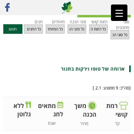
ראשי
»
מתכונים
»
ירקות
»
ארוחה של טופו וירקות בתנור
חזרה לאינדקס מתכונים
סוגי
רמות קושי
זמני הכנה
מיוחדים
חגים
מתכונים
חפשו
ארוחה של טופו וירקות בתנור
[סה"כ:
9
ממוצע:
2.1
]
רמת
משך
מתאים
ללא
לחג
גלוטן
קושי
הכנה
שבת
קל
מהיר