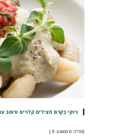
ניוקי בקרם חצילים קלויים ורוטב עג
[סה"כ:
0
ממוצע:
0
]