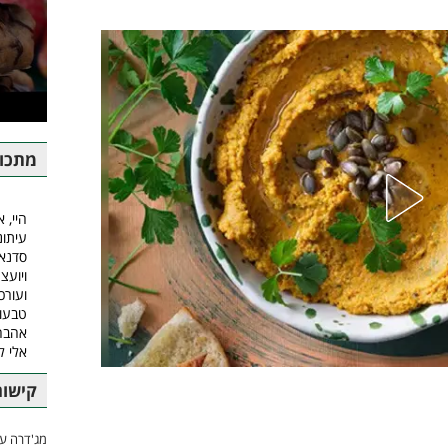
מתכונ
היי, א
עיתונ
סדנאו
ויועצ
ועורכ
טבעונ
אהבה.
אלי 
קישור
מג'דרה עם