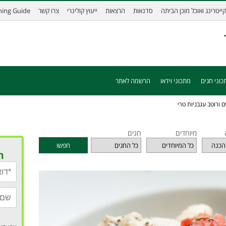
קייטרינג ואוכל מוכן הביתה
סדנאות
הרצאות
ייעוץ קולינרי
צרו קשר
ining Guide
כוני חגים
מתכוני וידאו
הרשמה לאתר
ם ורוטב עגבניות טרי
מיוחדים
חגים
חפשו
ר