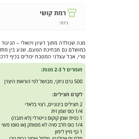
רמת קושי
בינוני
מנה שנולדה מתוך רעיון ויזואלי – הניגו
כמושלם גם מבחינת הטעם, שנע בין מתקת
טרי, אבל עצלני המטבח יכולים בכיף לרכוש 
חומרים ל 2-3 מנות:
500 גרם ניוקי, מבושל לפי הוראות היצרן
לקרם חצילים:
2 חצילים בינוניים, רצוי בלאדי
1/4 כוס שמן זית
1 כפית שמן קוקוס נייטרלי (לא חובה)
1/4 כוס חלב סויה לא ממותק (או טופו משי או מים)
1 כף מיץ לימון
מלח ים אטלנטי, פלפל שחור גרוס טרי