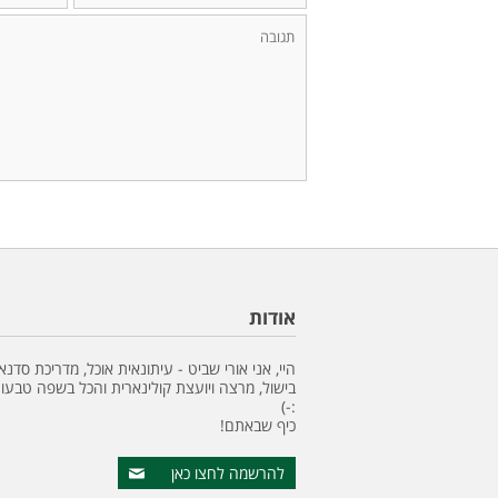
אודות
היי, אני אורי שביט - עיתונאית אוכל, מדריכת סדנא
בישול, מרצה ויועצת קולינארית והכל בשפה טבעונ
:-)
כיף שבאתם!
להרשמה לחצו כאן