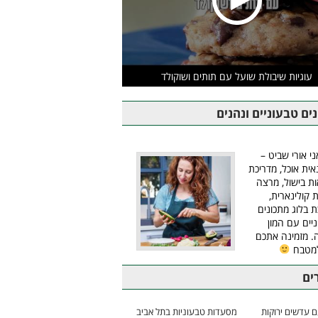
עוגיות שיבולת שועל עם תותים ושוקולד
ים טבעוניים ונהנים
ני אורי שביט –
אית אוכל, מדריכת
ת בישול, מרצה
ת קולינארית,
ת בלוג מתכונים
יים עם המון
 מזמינה אתכם
למטבח
ים
 עדשים ירוקות
מסעדות טבעוניות בתל אביב