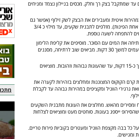
 עד שמתקבל בצק רך וחלק. מכסים בניילון נצמד ומניחים
הירות איטית ומעבירים את הבצק לשק זילוף (אפשר גם
להשתמש בשקית עבה, שקוטמים לה את אחת הפינות). מזלפים לתבנית שקעים, עד מילוי כ 3/4
חים להתפחה לשעה נוספת.
יחה את המים עם הסוכר. מוסיפים את קליפת הלימון
והווניל, מסירים מהאש ומניחים לספיגת טעמים למשך 30 דקות. מביאים שוב לרתיחה, מסננים
מחממים תנור ל-180 מעלות ואופים במשך כ-15 דקות, עד שהעוגות גבוהות וזהובות. מוציאים
 קרם הקוקוס המצוננות ומחלצים בזהירות לקערה את
את גרגירי הווניל ומקציפים במהירות גבוהה עד לקבלת
מתכוני
וף.
 ומסירים מהאש. מחלצים את העוגות מתבנית השקעים
 10 דקות, על מנת שהסירופ ייספג בעוגות. סוחטים מעט ומוציאים לצלחות
ל כל בבה מקצפת הווניל ומעטרים בקוביות פירות טריים.
 ומגישים.