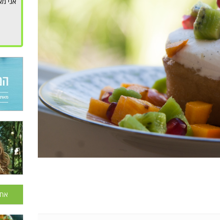
אני מא
אחר