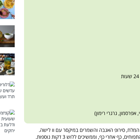
מלח, סירופ האגבה והשמרים במיקסר עם וו לישה.
מוסיפים בהדרגה תוך כדי לישה את רסק התפוחים, כף אחרי כף, וממשיכים ללוש 3 דקות נוספות.