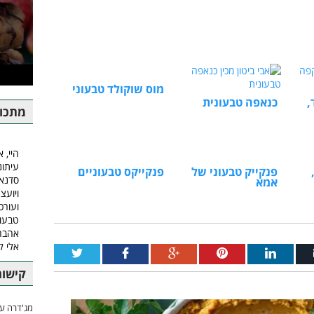
מוס שוקולד טבעוני
,
כנאפה טבעונית
מתכונ
היי, א
עיתונ
פנקייק טבעוני של
פנקייקס טבעוניים
סדנאו
אמא
ויועצ
ועורכ
טבעונ
אהבה.
אלי 
קישור
מג'דרה עם