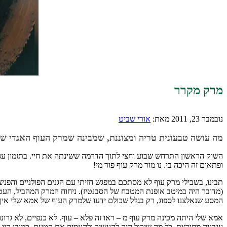
מרק מקרר
נובמבר 23, 2011
מאת:
אורי שביט
מה עושה טבעונית טריה ומצוננת, שמבינה שמרק העוף האגדי של
השוק הראשון התרחש שבוע וחצי לתוך הדרמה ששינתה את חיי. בתזמון עגום ב
ופתאום זה היכה בי. נו מור מרק עוף פור מי!
תבינו, בשבילי מרק עוף לא מסתכם במפגש חזיתי עם הגנים הפולניים והפניצ
(מדובר היה במיטב אופנת המטבח של הסבנטיז). ניחוח המרק המהביל, העטוף
המסע שנאלצנו לספוג, רק בגלל שכולם ידעו שלמרק העוף של אמא שלי אין
אמא שלי היתה מכינה מרק עוף מ – ראו זה פלא – עוף. לא כנפיים, לא גר
עגבניה מחורצת, כל מה שיכול היה להעשיר ולהעמיק את הטעם. כמובן היו 