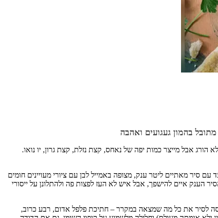
תובל בהמון געגועים ואהבה
הורג אבל מייצר כמות יפה של נאחס, קצת נזלת, קצת גרון, יו נואו.
 עם סיר מאתיים ליטר ענק, מצופה באמייל לבן עם ציורי מעויינים חומים
יר הענק איים להישפך, אבל איש לא העז לפצות פה ולהתלונן על ייסורי
ניסה לסיר את כל מה שמצאה במקרר – חתיכת פלפל אדום, רבע כרוב,
ן ולא אומתה מעולם) וחלילה מלשמוע על קיפוי השומן, גם אם הדודה