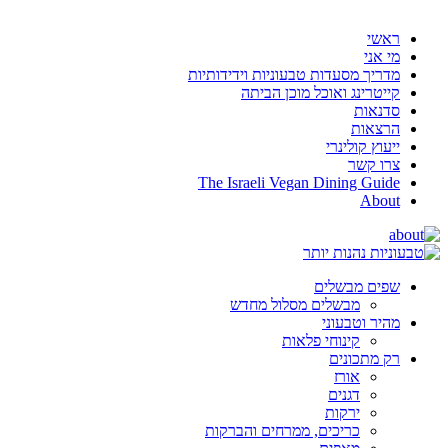
ראשי
מי אני
מדריך מסעדות טבעוניות וידידותיות
קייטרינג ואוכל מוכן הביתה
סדנאות
הרצאות
ייעוץ קולינרי
צרו קשר
The Israeli Vegan Dining Guide
About
שפים מבשלים
מבשלים מסלול מחדש
מהיר וטבעוני
קינוחי פלאות
רק מתכונים
אורז
דגנים
ירקות
כריכים, ממרחים והברקות