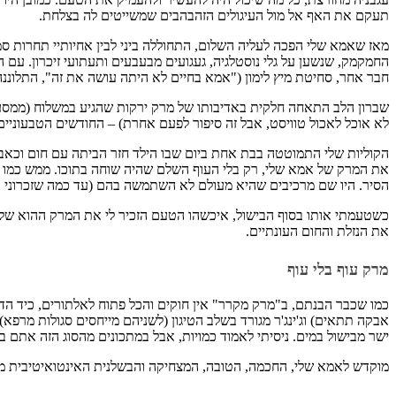
תעקם את האף אל מול העיגולים הזהבהבים שמשייטים לה בצלחת.
מאז שאמא שלי הפכה לעליה השלום, התחוללה ביני לבין אחיותיי תחרות ס
החמקמק, שנשען על גלי נוסטלגיה, געגועים מבעבעים ותעתועי זיכרון. עם
חבר אחר, סחיטת מיץ לימון ("אמא בחיים לא היתה עושה את זה", התלוננה ה
שברון הלב התאחה חלקית באדיבותו של מרק ירקות שהגיע במשלוח (ממסעדה 
לא אוכל לאכול טוויסט, אבל זה סיפור לפעם אחרת) – החודשים הטבעוניים 
הקוליות שלי התמוטטה בבת אחת ביום שבו הילד חזר הביתה עם חום וכאב גרו
את המרק של אמא שלי, רק בלי העוף השלם שהיה שוחה בתוכו. ממש כמו 
הסיר. היו שם מרכיבים שהיא מעולם לא השתמשה בהם (עד כמה שזכרוני א
כשטעמתי אותו בסוף הבישול, איכשהו הטעם הזכיר לי את המרק ההוא של ילד
את הנזלת והחום העונתיים.
מרק עוף בלי עוף
כמו שכבר הבנתם, ב"מרק מקרר" אין חוקים והכל פתוח לאלתורים, כיד הדמ
אבקה תתאים) וג'ינג'ר מגורד בשלב הטיגון (לשניהם מייחסים סגולות מרפא
ישר מבישול במים. ניסיתי לאמוד כמויות, אבל במתכונים מהסוג הזה אתם ב
מוקדש לאמא שלי, החכמה, הטובה, המצחיקה והבשלנית האינטואיטיבית 