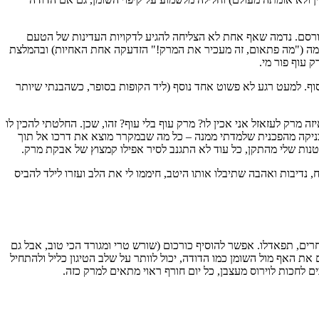
פורסם. נדמה שאף אחת לא הצליחה להגיע לדקויות העדינות של הטעם
 אדמה ("מה פתאום, זה מעכיר את המרק!" הזדעקה אחת האחיות) ובהמלצת
 עוף פור מי.
וף. למעט רגע לא פשוט אחד נוסף (ליד הקופות בסופר, כשהבנתי שיותר
מרק לעזאזל אני אכין לו? מרק עוף בלי עוף? זהו, שכן. החלטתי להכין לו
ניקה מהפכנית שלמדתי ממנה – כל מה שבמקרר מוצא את דרכו אל תוך
ות שלי מהתקן, כל עוד לא התגנב לסיר אפילו קמצוץ של אבקת מרק.
נדיבות ואהבה שתיבלו אותו היטב, חיממו לי את הלב ועזרו לילד להביס
ים, תפאדלו. אפשר להוסיף כורכום (שורש טרי ומגורד הכי טוב, אבל גם
את האף מול השומן כמו הדודה, יכול לוותר על שלב הטיגון כליל ולהתחיל
 לחכות לוירוס מעצבן, כל יום חורף ראוי מתאים למרק כזה.