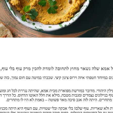
 אמא שלה נשאר מחוץ לתחום? לומדת להכין מרק עוף בלי עוף, מ
מיוחד חטפתי איזה וירוס צינון קיצי. שכבתי במיטה עם חום נמוך, כזה שלא 
ילין היהודי. מדובר במורשת מפוארת מבית אמא, שהיתה נגררת לכל חג ומועד
 בניילונים נצמדים ומגבות מטבח, מילא את חלל האוטו הדחוס. כל הדרך הס
 מתחרים. היתה לזה אגב סיבה מאד פשוטה – באמת לא היו לו מתחרים.
ונות ולא שאריות. עוף שלם! בלי אבקה ובלי שטויות. עם העוף היא היתה מכ
שם גם כל החשודים הרגילים, כפית סוכר סודית (שמועה שהגיעה אלי בעקיפי